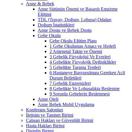
Anne & Bebek
Anne Sütünün Önemi ve Başarılı Emzirme
Eğitimi
TDL (Travay, Doğum, Lohusa) Odaları
Doğum İstatistikleri
Anne Dostu ve Bebek Dostu
Gebe Okulu
Gebe Okulu Eğitim Planı
1 Gebe Okulunun Amacı ve Hedefi
2 Antenetal Takip ve Önemi
3 Gebelik Fizyolojisi Ve Evreleri
4 Gebelikte Fizyolojik Değişiklikler
5 Gebelikte Tarama Testleri
6 Hastaneye Başvurulması Gereken Acil
Durum Belirtileri
7 Gebelik Egzersizleri
8 Gebelikte Ve Lohusalıkta Beslenme
9 Sorunlu Gebelerin Beslenmesi
Anne Oteli
Anne Bebek Mobil Uygulama
Konferans Salonları
İletişim ve Tanıtım Birimi
Çalışan Hakları ve Güvenliği Birimi
Hasta Hakları Birimi
Disiplin Birimi