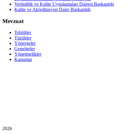
Verimlilik ve Kalite Uygulamaları Dairesi Başkanlığı
Kalite ve Akreditasyon Daire Başkanlığı
Mevzuat
Tebliğler
Tüzükler
Yönergeler
Genelgeler
Yönetmelikler
Kanunlar
2026