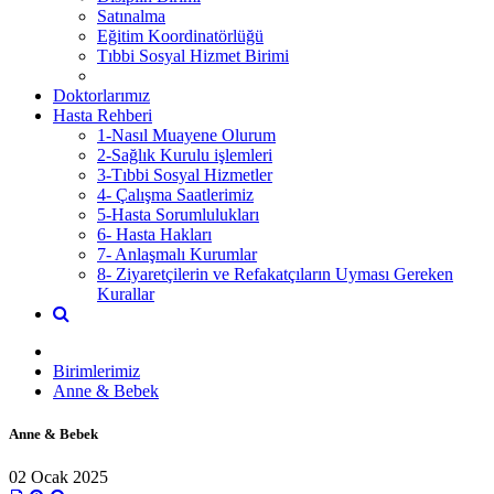
Satınalma
Eğitim Koordinatörlüğü
Tıbbi Sosyal Hizmet Birimi
Doktorlarımız
Hasta Rehberi
1-Nasıl Muayene Olurum
2-Sağlık Kurulu işlemleri
3-Tıbbi Sosyal Hizmetler
4- Çalışma Saatlerimiz
5-Hasta Sorumlulukları
6- Hasta Hakları
7- Anlaşmalı Kurumlar
8- Ziyaretçilerin ve Refakatçıların Uyması Gereken
Kurallar
Birimlerimiz
Anne & Bebek
Anne & Bebek
02 Ocak 2025