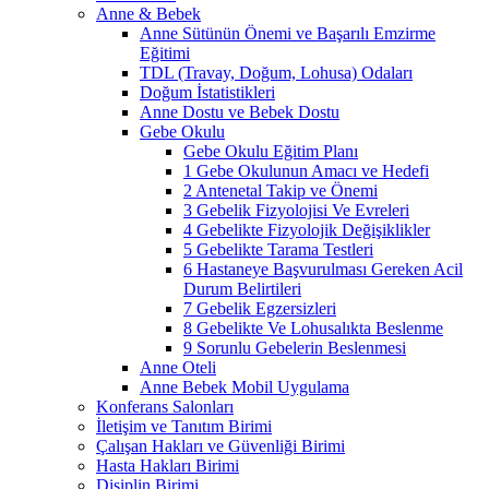
Anne & Bebek
Anne Sütünün Önemi ve Başarılı Emzirme
Eğitimi
TDL (Travay, Doğum, Lohusa) Odaları
Doğum İstatistikleri
Anne Dostu ve Bebek Dostu
Gebe Okulu
Gebe Okulu Eğitim Planı
1 Gebe Okulunun Amacı ve Hedefi
2 Antenetal Takip ve Önemi
3 Gebelik Fizyolojisi Ve Evreleri
4 Gebelikte Fizyolojik Değişiklikler
5 Gebelikte Tarama Testleri
6 Hastaneye Başvurulması Gereken Acil
Durum Belirtileri
7 Gebelik Egzersizleri
8 Gebelikte Ve Lohusalıkta Beslenme
9 Sorunlu Gebelerin Beslenmesi
Anne Oteli
Anne Bebek Mobil Uygulama
Konferans Salonları
İletişim ve Tanıtım Birimi
Çalışan Hakları ve Güvenliği Birimi
Hasta Hakları Birimi
Disiplin Birimi