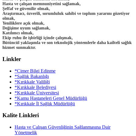
Hasta ve çalışan memnuniyetini sağlamak,
Şeffaf ve güvenilir olmak,
Araştırmacı, özverili, sorumluluk sahibi ve toplum yararını gözetiyor
olmak,
Yeniliklere açık olmak,
Değişime uyum sağlamak,
Katılımcı olmak,
Ekip ruhu ile işbirliği içinde çalışmak,
Bütüncül yaklaşımla ve son teknolojik yöntemlerle daha kailteli sağlık
hizmet sunmaktır.
Linkler
*Cimer Bilgi Edinme
*Sağlık Bakanlığı
*Kırıkkale Valiliği
*Kırıkkale Belediyesi
*Kırıkkale Üniversitesi
*Kamu Hastaneleri Genel Müdürlüğü
*Kırıkkale İl Sağlık Müdürlüğü
Kalite Linkleri
Hasta ve Çalışan Güvenliğinin Sağlanmasına Dair
Yönetmelik