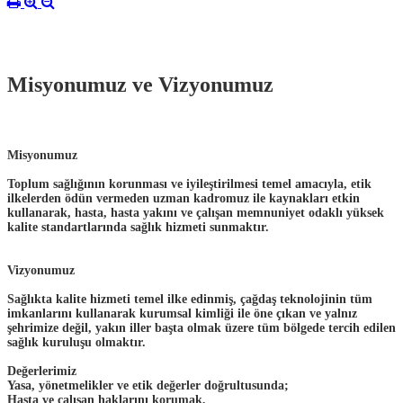
Misyonumuz ve Vizyonumuz
Misyonumuz
Toplum sağlığının korunması ve iyileştirilmesi temel amacıyla, etik
ilkelerden ödün vermeden uzman kadromuz ile kaynakları etkin
kullanarak, hasta, hasta yakını ve çalışan memnuniyet odaklı yüksek
kalite standartlarında sağlık hizmeti sunmaktır.
Vizyonumuz
Sağlıkta kalite hizmeti temel ilke edinmiş, çağdaş teknolojinin tüm
imkanlarını kullanarak kurumsal kimliği ile öne çıkan ve yalnız
şehrimize değil, yakın iller başta olmak üzere tüm bölgede tercih edilen
sağlık kuruluşu olmaktır.
Değerlerimiz
Yasa, yönetmelikler ve etik değerler doğrultusunda;
Hasta ve çalışan haklarını korumak,