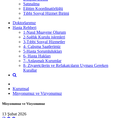
Satınalma
Eğitim Koordinatörlüğü
Tıbbi Sosyal Hizmet Birimi
Doktorlarımız
Hasta Rehberi
1-Nasıl Muayene Olurum
2-Sağlık Kurulu işlemleri
3-Tıbbi Sosyal Hizmetler
4- Çalışma Saatlerimiz
5-Hasta Sorumlulukları
6- Hasta Hakları
7- Anlaşmalı Kurumlar
8- Ziyaretçilerin ve Refakatçıların Uyması Gereken
Kurallar
Kurumsal
Misyonumuz ve Vizyonumuz
Misyonumuz ve Vizyonumuz
13 Şubat 2026