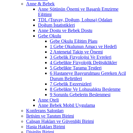
Anne & Bebek
Anne Sütünün Önemi ve Başarılı Emzirme
Eğitimi
TDL (Travay, Doğum, Lohusa) Odaları
Doğum İstatistikleri
Anne Dostu ve Bebek Dostu
Gebe Okulu
Gebe Okulu Eğitim Planı
1 Gebe Okulunun Amacı ve Hedefi
2 Antenetal Takip ve Önemi
3 Gebelik Fizyolojisi Ve Evreleri
4 Gebelikte Fizyolojik Değişiklikler
5 Gebelikte Tarama Testleri
6 Hastaneye Başvurulması Gereken Acil
Durum Belirtileri
7 Gebelik Egzersizleri
8 Gebelikte Ve Lohusalıkta Beslenme
9 Sorunlu Gebelerin Beslenmesi
Anne Oteli
Anne Bebek Mobil Uygulama
Konferans Salonları
İletişim ve Tanıtım Birimi
Çalışan Hakları ve Güvenliği Birimi
Hasta Hakları Birimi
Disiplin Birimi