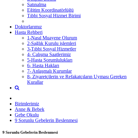
Satınalma
Eğitim Koordinatörlüğü
Tıbbi Sosyal Hizmet Birimi
Doktorlarımız
Hasta Rehberi
1-Nasıl Muayene Olurum
2-Sağlık Kurulu işlemleri
3-Tıbbi Sosyal Hizmetler
4- Çalışma Saatlerimiz
5-Hasta Sorumlulukları
6- Hasta Hakları
7- Anlaşmalı Kurumlar
8- Ziyaretçilerin ve Refakatçıların Uyması Gereken
Kurallar
Birimlerimiz
Anne & Bebek
Gebe Okulu
9 Sorunlu Gebelerin Beslenmesi
9 Sorunlu Gebelerin Beslenmesi