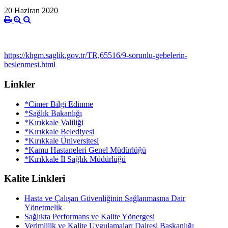
20 Haziran 2020
https://khgm.saglik.gov.tr/TR,65516/9-sorunlu-gebelerin-
beslenmesi.html
Linkler
*Cimer Bilgi Edinme
*Sağlık Bakanlığı
*Kırıkkale Valiliği
*Kırıkkale Belediyesi
*Kırıkkale Üniversitesi
*Kamu Hastaneleri Genel Müdürlüğü
*Kırıkkale İl Sağlık Müdürlüğü
Kalite Linkleri
Hasta ve Çalışan Güvenliğinin Sağlanmasına Dair
Yönetmelik
Sağlıkta Performans ve Kalite Yönergesi
Verimlilik ve Kalite Uygulamaları Dairesi Başkanlığı