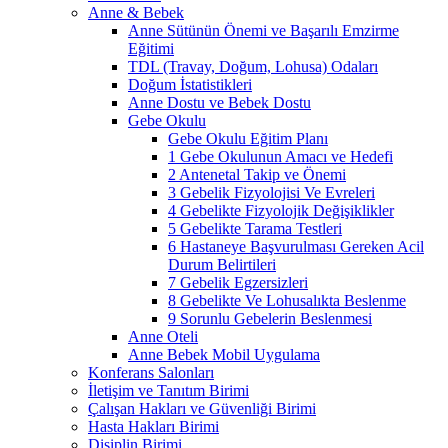
Anne & Bebek
Anne Sütünün Önemi ve Başarılı Emzirme
Eğitimi
TDL (Travay, Doğum, Lohusa) Odaları
Doğum İstatistikleri
Anne Dostu ve Bebek Dostu
Gebe Okulu
Gebe Okulu Eğitim Planı
1 Gebe Okulunun Amacı ve Hedefi
2 Antenetal Takip ve Önemi
3 Gebelik Fizyolojisi Ve Evreleri
4 Gebelikte Fizyolojik Değişiklikler
5 Gebelikte Tarama Testleri
6 Hastaneye Başvurulması Gereken Acil
Durum Belirtileri
7 Gebelik Egzersizleri
8 Gebelikte Ve Lohusalıkta Beslenme
9 Sorunlu Gebelerin Beslenmesi
Anne Oteli
Anne Bebek Mobil Uygulama
Konferans Salonları
İletişim ve Tanıtım Birimi
Çalışan Hakları ve Güvenliği Birimi
Hasta Hakları Birimi
Disiplin Birimi