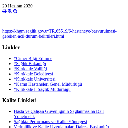
20 Haziran 2020
https://khgm.saglik.gov.tr/TR,65519/6-hastaneye-basvurulmasi-
gereken-acil-durum-belirtileri.html
Linkler
*Cimer Bilgi Edinme
*Sağlık Bakanlığı
*Kırıkkale Valiliği
*Kırıkkale Belediyesi
*Kırıkkale Üniversitesi
*Kamu Hastaneleri Genel Müdürlüğü
*Kırıkkale İl Sağlık Müdürlüğü
Kalite Linkleri
Hasta ve Çalışan Güvenliğinin Sağlanmasına Dair
Yönetmelik
Sağlıkta Performans ve Kalite Yönergesi
Verimlilik ve Kalite Uygulamaları Dairesi Başkanlığı