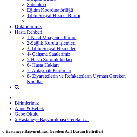
Satınalma
Eğitim Koordinatörlüğü
Tıbbi Sosyal Hizmet Birimi
Doktorlarımız
Hasta Rehberi
1-Nasıl Muayene Olurum
2-Sağlık Kurulu işlemleri
3-Tıbbi Sosyal Hizmetler
4- Çalışma Saatlerimiz
5-Hasta Sorumlulukları
6- Hasta Hakları
7- Anlaşmalı Kurumlar
8- Ziyaretçilerin ve Refakatçıların Uyması Gereken
Kurallar
Birimlerimiz
Anne & Bebek
Gebe Okulu
6 Hastaneye Başvurulması Gereken ...
6 Hastaneye Başvurulması Gereken Acil Durum Belirtileri