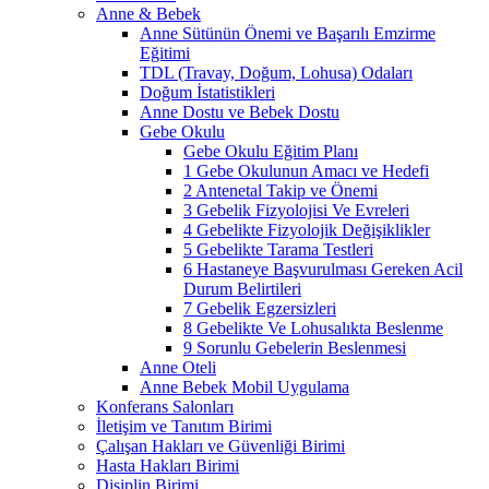
Anne & Bebek
Anne Sütünün Önemi ve Başarılı Emzirme
Eğitimi
TDL (Travay, Doğum, Lohusa) Odaları
Doğum İstatistikleri
Anne Dostu ve Bebek Dostu
Gebe Okulu
Gebe Okulu Eğitim Planı
1 Gebe Okulunun Amacı ve Hedefi
2 Antenetal Takip ve Önemi
3 Gebelik Fizyolojisi Ve Evreleri
4 Gebelikte Fizyolojik Değişiklikler
5 Gebelikte Tarama Testleri
6 Hastaneye Başvurulması Gereken Acil
Durum Belirtileri
7 Gebelik Egzersizleri
8 Gebelikte Ve Lohusalıkta Beslenme
9 Sorunlu Gebelerin Beslenmesi
Anne Oteli
Anne Bebek Mobil Uygulama
Konferans Salonları
İletişim ve Tanıtım Birimi
Çalışan Hakları ve Güvenliği Birimi
Hasta Hakları Birimi
Disiplin Birimi