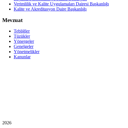
Verimlilik ve Kalite Uygulamaları Dairesi Başkanlığı
Kalite ve Akreditasyon Daire Başkanlığı
Mevzuat
Tebliğler
Tüzükler
Yönergeler
Genelgeler
Yönetmelikler
Kanunlar
2026