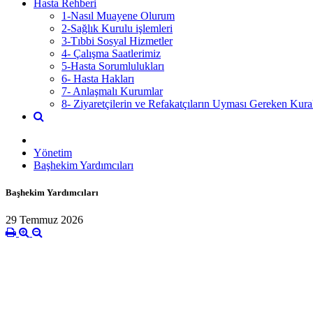
Hasta Rehberi
1-Nasıl Muayene Olurum
2-Sağlık Kurulu işlemleri
3-Tıbbi Sosyal Hizmetler
4- Çalışma Saatlerimiz
5-Hasta Sorumlulukları
6- Hasta Hakları
7- Anlaşmalı Kurumlar
8- Ziyaretçilerin ve Refakatçıların Uyması Gereken Kural
Yönetim
Başhekim Yardımcıları
Başhekim Yardımcıları
29 Temmuz 2026