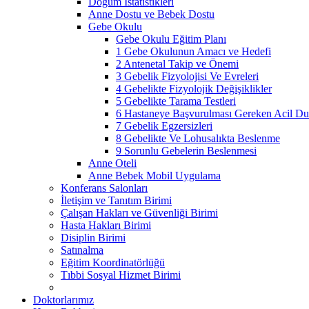
Doğum İstatistikleri
Anne Dostu ve Bebek Dostu
Gebe Okulu
Gebe Okulu Eğitim Planı
1 Gebe Okulunun Amacı ve Hedefi
2 Antenetal Takip ve Önemi
3 Gebelik Fizyolojisi Ve Evreleri
4 Gebelikte Fizyolojik Değişiklikler
5 Gebelikte Tarama Testleri
6 Hastaneye Başvurulması Gereken Acil Dur
7 Gebelik Egzersizleri
8 Gebelikte Ve Lohusalıkta Beslenme
9 Sorunlu Gebelerin Beslenmesi
Anne Oteli
Anne Bebek Mobil Uygulama
Konferans Salonları
İletişim ve Tanıtım Birimi
Çalışan Hakları ve Güvenliği Birimi
Hasta Hakları Birimi
Disiplin Birimi
Satınalma
Eğitim Koordinatörlüğü
Tıbbi Sosyal Hizmet Birimi
Doktorlarımız