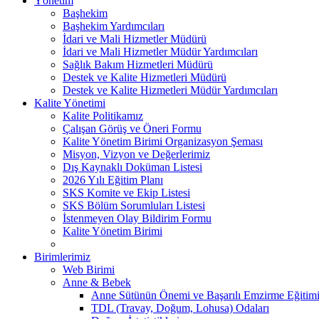
Yönetim
Başhekim
Başhekim Yardımcıları
İdari ve Mali Hizmetler Müdürü
İdari ve Mali Hizmetler Müdür Yardımcıları
Sağlık Bakım Hizmetleri Müdürü
Destek ve Kalite Hizmetleri Müdürü
Destek ve Kalite Hizmetleri Müdür Yardımcıları
Kalite Yönetimi
Kalite Politikamız
Çalışan Görüş ve Öneri Formu
Kalite Yönetim Birimi Organizasyon Şeması
Misyon, Vizyon ve Değerlerimiz
Dış Kaynaklı Doküman Listesi
2026 Yılı Eğitim Planı
SKS Komite ve Ekip Listesi
SKS Bölüm Sorumluları Listesi
İstenmeyen Olay Bildirim Formu
Kalite Yönetim Birimi
Birimlerimiz
Web Birimi
Anne & Bebek
Anne Sütünün Önemi ve Başarılı Emzirme Eğitim
TDL (Travay, Doğum, Lohusa) Odaları