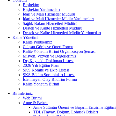
Yönetim
Başhekim
Başhekim Yardımcıları
İdari ve Mali Hizmetler Müdürü
İdari ve Mali Hizmetler Müdür Yardımcıları
Sağlık Bakım Hizmetleri Müdürü
Destek ve Kalite Hizmetleri Müdürü
Destek ve Kalite Hizmetleri Müdür Yardımcıları
Kalite Yönetimi
Kalite Politikamız
Çalışan Görüş ve Öneri Formu
Kalite Yönetim Birimi Organizasyon Şeması
Misyon, Vizyon ve Değerlerimiz
Dış Kaynaklı Doküman Listesi
2026 Yılı Eğitim Planı
SKS Komite ve Ekip Listesi
SKS Bölüm Sorumluları Listesi
İstenmeyen Olay Bildirim Formu
Kalite Yönetim Birimi
Birimlerimiz
Web Birimi
Anne & Bebek
Anne Sütünün Önemi ve Başarılı Emzirme Eğitim
TDL (Travay, Doğum, Lohusa) Odaları