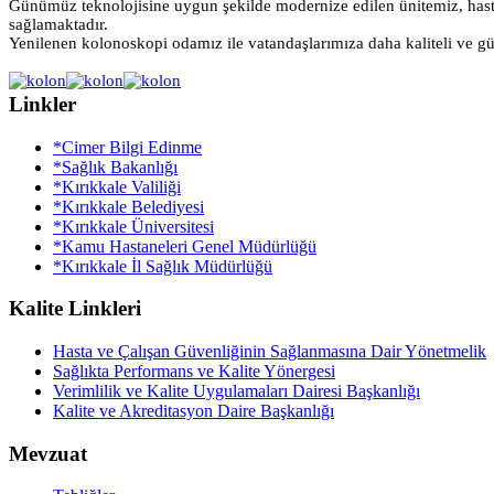
Günümüz teknolojisine uygun şekilde modernize edilen ünitemiz, hasta 
sağlamaktadır.
Yenilenen kolonoskopi odamız ile vatandaşlarımıza daha kaliteli ve gü
Linkler
*Cimer Bilgi Edinme
*Sağlık Bakanlığı
*Kırıkkale Valiliği
*Kırıkkale Belediyesi
*Kırıkkale Üniversitesi
*Kamu Hastaneleri Genel Müdürlüğü
*Kırıkkale İl Sağlık Müdürlüğü
Kalite Linkleri
Hasta ve Çalışan Güvenliğinin Sağlanmasına Dair Yönetmelik
Sağlıkta Performans ve Kalite Yönergesi
Verimlilik ve Kalite Uygulamaları Dairesi Başkanlığı
Kalite ve Akreditasyon Daire Başkanlığı
Mevzuat