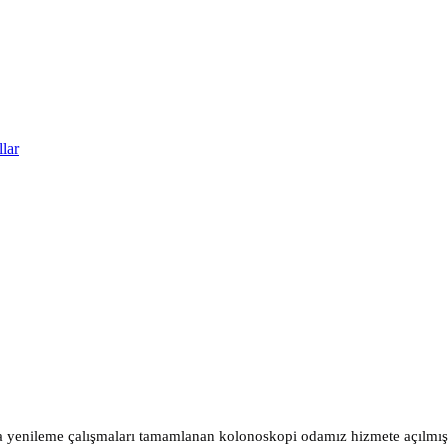
lar
la yenileme çalışmaları tamamlanan kolonoskopi odamız hizmete açılmışt