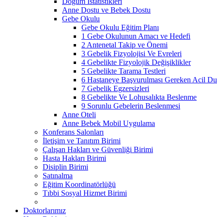
Doğum İstatistikleri
Anne Dostu ve Bebek Dostu
Gebe Okulu
Gebe Okulu Eğitim Planı
1 Gebe Okulunun Amacı ve Hedefi
2 Antenetal Takip ve Önemi
3 Gebelik Fizyolojisi Ve Evreleri
4 Gebelikte Fizyolojik Değişiklikler
5 Gebelikte Tarama Testleri
6 Hastaneye Başvurulması Gereken Acil Dur
7 Gebelik Egzersizleri
8 Gebelikte Ve Lohusalıkta Beslenme
9 Sorunlu Gebelerin Beslenmesi
Anne Oteli
Anne Bebek Mobil Uygulama
Konferans Salonları
İletişim ve Tanıtım Birimi
Çalışan Hakları ve Güvenliği Birimi
Hasta Hakları Birimi
Disiplin Birimi
Satınalma
Eğitim Koordinatörlüğü
Tıbbi Sosyal Hizmet Birimi
Doktorlarımız