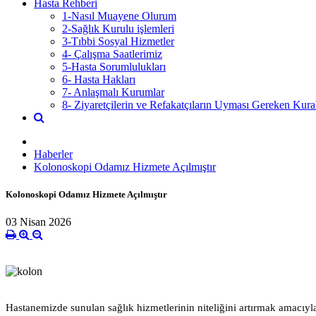
Hasta Rehberi
1-Nasıl Muayene Olurum
2-Sağlık Kurulu işlemleri
3-Tıbbi Sosyal Hizmetler
4- Çalışma Saatlerimiz
5-Hasta Sorumlulukları
6- Hasta Hakları
7- Anlaşmalı Kurumlar
8- Ziyaretçilerin ve Refakatçıların Uyması Gereken Kural
Haberler
Kolonoskopi Odamız Hizmete Açılmıştır
Kolonoskopi Odamız Hizmete Açılmıştır
03 Nisan 2026
Hastanemizde sunulan sağlık hizmetlerinin niteliğini artırmak amacıy