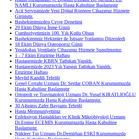
NAMLI Kurumumuzda Hasta Kabulüne Başlamıştır
Acil Servisimizde Yeni Dijital Röntgen Cihazımız Hizmete
Girmiştir.
Başhekimimizden Çevre Denetimi
29 Ekim Dünya İnme Günü
Cumhuriyetimizin 100. Yılı Kutlu Olsun
Başhekimimiz Hekimler ile İstişare Toplantısı Düzenledi
18 Ekim Dünya Osteoporoz Günü
Yenidoğan Ventilatör Cihazımız Hizmete Sunulmuştur.
1 - 7 Ekim Emzirme Haftası
Hastanemizde KBRN Tatbikatı Yapıldı.
Hastanemizde 2023 Yılı Yangın Tatbikatı Yapıldı.
Emzirme Haftası
Mevlid Kandili Tebriği
Genel Cerrahi Uzmanı Dr. Serdar ÇOBAN Kurumumuzda
Hasta Kabulüne Başlamıştır
Ortopedi ve Travmatoloji Uzmanı Dr. Yusuf KIRATLIOĞLU
Kurumumuzda Hasta Kabulüne Başlamıştır.
30 Ağustos Zafer Bayramı Tebriği
Hasta Memnuniyetimiz
Enfeksiyon Hastalıkları ve Klinik Mikrobiyoloji Uzmanı
Dr.Emine ECEMİŞ Kurumumuzda Hasta Kabulüne
Başlamıştır.
Nükleer Tıp Uzmanı Dr.Demirhan ESKİ Kurumumuzda