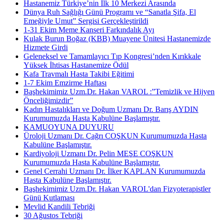
Hastanemiz Türkiye’nin İlk 10 Merkezi Arasında
Dünya Ruh Sağlığı Günü Programı ve “Sanatla Şifa, El
Emeğiyle Umut” Sergisi Gerçekleştirildi
1-31 Ekim Meme Kanseri Farkındalık Ayı
Kulak Burun Boğaz (KBB) Muayene Ünitesi Hastanemizde
Hizmete Girdi
Geleneksel ve Tamamlayıcı Tıp Kongresi’nden Kırıkkale
Yüksek İhtisas Hastanemize Ödül
Kafa Travmalı Hasta Takibi Eğitimi
1-7 Ekim Emzirme Haftası
Başhekimimiz Uzm.Dr. Hakan VAROL :”Temizlik ve Hijyen
Önceliğimizdir”
Kadın Hastalıkları ve Doğum Uzmanı Dr. Barış AYDIN
Kurumumuzda Hasta Kabulüne Başlamıştır.
KAMUOYUNA DUYURU
Üroloji Uzmanı Dr. Çağrı COŞKUN Kurumumuzda Hasta
Kabulüne Başlamıştır.
Kardiyoloji Uzmanı Dr. Pelin MEŞE COŞKUN
Kurumumuzda Hasta Kabulüne Başlamıştır.
Genel Cerrahi Uzmanı Dr. İlker KAPLAN Kurumumuzda
Hasta Kabulüne Başlamıştır.
Başhekimimiz Uzm.Dr. Hakan VAROL'dan Fizyoterapistler
Günü Kutlaması
Mevlid Kandili Tebriği
30 Ağustos Tebriği