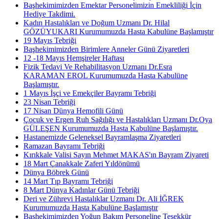
Başhekimimizden Emektar Personelimizin Emekliliği İçin
Hediye Takdimi.
Kadın Hastalıkları ve Doğum Uzmanı Dr. Hilal
GÖZÜYUKARI Kurumumuzda Hasta Kabulüne Başlamıştır
19 Mayıs Tebriği
Başhekimimizden Birimlere Anneler Günü Ziyaretleri
12 -18 Mayıs Hemşireler Haftası
Fizik Tedavi Ve Rehabilitasyon Uzmanı Dr.Esra
KARAMAN EROL Kurumumuzda Hasta Kabulüne
Başlamıştır.
1 Mayıs İşçi ve Emekçiler Bayramı Tebriği
23 Nisan Tebriği
17 Nisan Dünya Hemofili Günü
Çocuk ve Ergen Ruh Sağılığı ve Hastalıkları Uzmanı Dr.Oya
GÜLEŞEN Kurumumuzda Hasta Kabulüne Başlamıştır.
Hastanemizde Geleneksel Bayramlaşma Ziyaretleri
Ramazan Bayramı Tebriği
Kırıkkale Valisi Sayın Mehmet MAKAS'ın Bayram Ziyareti
18 Mart Çanakkale Zaferi Yıldönümü
Dünya Böbrek Günü
14 Mart Tıp Bayramı Tebriği
8 Mart Dünya Kadınlar Günü Tebriği
Deri ve Zührevi Hastalıklar Uzmanı Dr. Ali İĞREK
Kurumumuzda Hasta Kabulüne Başlamıştır
Başhekimimizden Yoğun Bakım Personeline Teşekkür