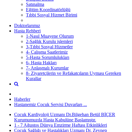
Satınalma
Eğitim Koordinatörlüğü
Tıbbi Sosyal Hizmet Birimi
Doktorlarımız
Hasta Rehberi
1-Nasıl Muayene Olurum
2-Sağlık Kurulu işlemleri
3-Tıbbi Sosyal Hizmetler
4- Çalışma Saatlerimiz
5-Hasta Sorumlulukları
6- Hasta Hakları
7- Anlaşmalı Kurumlar
8- Ziyaretçilerin ve Refakatçıların Uyması Gereken
Kurallar
Haberler
Hastanemiz Çocuk Servisi Duvarları ...
Çocuk Kardiyoloji Uzmanı Dr.Bilgehan Betül BİÇER
Kurumumuzda Hasta Kabulüne Başlamıştır.
1 - 7 Ağustos Dünya Emzirme Haftası Etkinlikleri
Çocuk Sağlığı ve Hastalıkları Uzmanı Dr. Zeynep