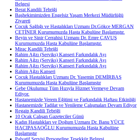
Belgesi
Berat Kandili Tebriği
Başhekimimizden Engelsiz Yaşam Merkezi Müdürlüğü
Ziyareti
Çocuk Sağlığı ve Hastalıkları Uzmanı Dr.Gökçe MERGAN
ÇETİNER Kurumumuzda Hasta Kabulüne Başlamıştır.
Beyin ve Sinir Cerrahisi Uzmanı Dr. Emre ÇAVUŞ
Kurumumuzda Hasta Kabulüne Başlamıştır.
Miraç Kandili Tebriği
Rahim Ağzı (Serviks) Kanseri Farkındalık Ayı
Rahim Ağzı (Serviks) Kanseri Farkındalık Ayı
Rahim Ağzı (Serviks) Kanseri Farkındalık Ayı
Rahim Ağzı Kanseri
Çocuk Hastalıkları Uzmanı Dr. Yasemin DEMİRBAŞ
Kurumumuzda Hasta Kabulüne Başlamıştır
Gebe Okulumuz Tüm Hızıyla Hizmet Vermeye Devam
Ediyor.
Hastanemizde Verem Eğitimi ve Farkındalık Haftası Etkinliği
Hastanemizde Tadilat ve Yenileme Çalışmaları Devam Ediyor
Regaip Kandili Tebriği
10 Ocak Çalışan Gazeteciler Günü
Kadın Hastalıkları ve Doğum Uzmanı Dr. Banu YÜCE
HACIPAŞAOĞLU Kurumumuzda Hasta Kabulüne
Başlamıştır
Palyatif Servisi Personeline Teşekkür Belgesi