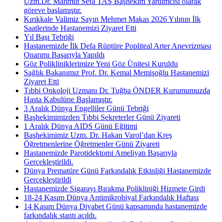
Uzm.Dr. Mahmut Sefa TAŞ Başhekim Yardımcısı olarak
göreve başlamıştır.
Kırıkkale Valimiz Sayın Mehmet Makas 2026 Yılının İlk
Saatlerinde Hastanemizi Ziyaret Etti
Yıl Başı Tebriği
Hastanemizde İlk Defa Rüptüre Popliteal Arter Anevrizması
Onarımı Başarıyla Yapıldı
Göz Polikliniklerimize Yeni Göz Ünitesi Kuruldu
Sağlık Bakanımız Prof. Dr. Kemal Memişoğlu Hastanemizi
Ziyaret Etti
Tıbbi Onkoloji Uzmanı Dr. Tuğba ÖNDER Kurumumuzda
Hasta Kabulüne Başlamıştır.
3 Aralık Dünya Engelliler Günü Tebriği
Başhekimimizden Tıbbi Sekreterler Günü Ziyareti
1 Aralık Dünya AIDS Günü Eğitimi
Başhekimimiz Uzm. Dr. Hakan Varol’dan Kreş
Öğretmenlerine Öğretmenler Günü Ziyareti
Hastanemizde Parotidektomi Ameliyatı Başarıyla
Gerçekleştirildi.
Dünya Prematüre Günü Farkındalık Etkinliği Hastanemizde
Gerçekleştirildi
Hastanemizde Sigarayı Bırakma Polikliniği Hizmete Girdi
18-24 Kasım Dünya Antimikrobiyal Farkındalık Haftası
14 Kasım Dünya Diyabet Günü kapsamında hastanemizde
farkındalık stantı açıldı.