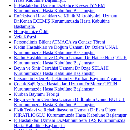
Hasta Kabulüne Başlamıştır.
İç Hastalıkları Uzmanı Dr.Hatice Kevser İYNEM
Kurumumuzda Hasta Kabulüne Başlamıştır.
Enfeksiyon Hastalıkları ve Klinik Mikrobiyoloji Uzmanı
Dr.Kenan ECEMİŞ Kurumumuzda Hasta Kabulüne
Başlamıştır.
Hemşiremize Ödül
Vefa Köşesi
Personelimiz Bülent ATMACA'ya Cenaze Töreni
Kadın Hastalıkları ve Doğum Uzmanı Dr. Özlem ÜNAL
Kurumumuzda Hasta Kabulüne Başlamıştır.
Kadın Hastalıkları ve Doğum Uzmanı Dr. Hatice Nur ÇELİK
Kurumumuzda Hasta Kabulüne Başlamıştır.
Beyin ve Sinir Cerrahisi Uzmanı Dr.Özge SELAHİ
Kurumumuzda Hasta Kabulüne Başlamıştır.
Personelimizden Başhekimimize Kurban Bayramı Ziyareti
Çocuk Sağlığı ve Hastalıkları Uzmanı Dr.Merve ÇETİN
Kurumumuzda Hasta Kabulüne Başlamıştır.
Kurban Bayramı Tebriği
Beyin ve Sinir Cerrahisi Uzmanı Dr.İbrahim Umud BULUT
Kurumumuzda Hasta Kabulüne Başlamıştır.
Fizik Tedavi ve Rehabilitasyonu Uzmanı Dr.Esra Ülgen
KIRATLIOĞLU Kurumumuzda Hasta Kabulüne Başlamıştır
İç Hastalıkları Uzmanı Dr.Mahmut Sefa TAŞ Kurumumuzda
Hasta Kabulüne Başlamıştır