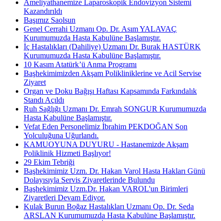
Ameliyathanemize Laparoskopik Endovizyon Sistemi
Kazandırıldı
Başımız Saolsun
Genel Cerrahi Uzmanı Op. Dr. Asım YALAVAÇ
Kurumumuzda Hasta Kabulüne Başlamıştır.
İç Hastalıkları (Dahiliye) Uzmanı Dr. Burak HASTÜRK
Kurumumuzda Hasta Kabulüne Başlamıştır.
10 Kasım Atatürk’ü Anma Programı
Başhekimimizden Akşam Polikliniklerine ve Acil Servise
Ziyaret
Organ ve Doku Bağışı Haftası Kapsamında Farkındalık
Standı Açıldı
Ruh Sağlığı Uzmanı Dr. Emrah SONGUR Kurumumuzda
Hasta Kabulüne Başlamıştır.
Vefat Eden Personelimiz İbrahim PEKDOĞAN Son
Yolculuğuna Uğurlandı.
KAMUOYUNA DUYURU - Hastanemizde Akşam
Poliklinik Hizmeti Başlıyor!
29 Ekim Tebriği
Başhekimimiz Uzm. Dr. Hakan Varol Hasta Hakları Günü
Dolayısıyla Servis Ziyaretlerinde Bulundu
Başhekimimiz Uzm.Dr. Hakan VAROL'un Birimleri
Ziyaretleri Devam Ediyor.
Kulak Burun Boğaz Hastalıkları Uzmanı Op. Dr. Seda
ARSLAN Kurumumuzda Hasta Kabulüne Başlamıştır.