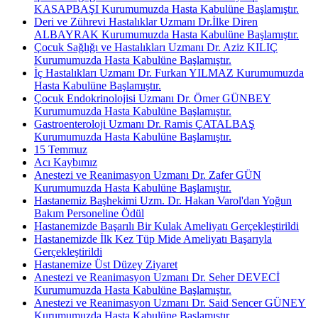
KASAPBAŞI Kurumumuzda Hasta Kabulüne Başlamıştır.
Deri ve Zührevi Hastalıklar Uzmanı Dr.İlke Diren
ALBAYRAK Kurumumuzda Hasta Kabulüne Başlamıştır.
Çocuk Sağlığı ve Hastalıkları Uzmanı Dr. Aziz KILIÇ
Kurumumuzda Hasta Kabulüne Başlamıştır.
İç Hastalıkları Uzmanı Dr. Furkan YILMAZ Kurumumuzda
Hasta Kabulüne Başlamıştır.
Çocuk Endokrinolojisi Uzmanı Dr. Ömer GÜNBEY
Kurumumuzda Hasta Kabulüne Başlamıştır.
Gastroenteroloji Uzmanı Dr. Ramis ÇATALBAŞ
Kurumumuzda Hasta Kabulüne Başlamıştır.
15 Temmuz
Acı Kaybımız
Anestezi ve Reanimasyon Uzmanı Dr. Zafer GÜN
Kurumumuzda Hasta Kabulüne Başlamıştır.
Hastanemiz Başhekimi Uzm. Dr. Hakan Varol'dan Yoğun
Bakım Personeline Ödül
Hastanemizde Başarılı Bir Kulak Ameliyatı Gerçekleştirildi
Hastanemizde İlk Kez Tüp Mide Ameliyatı Başarıyla
Gerçekleştirildi
Hastanemize Üst Düzey Ziyaret
Anestezi ve Reanimasyon Uzmanı Dr. Seher DEVECİ
Kurumumuzda Hasta Kabulüne Başlamıştır.
Anestezi ve Reanimasyon Uzmanı Dr. Said Sencer GÜNEY
Kurumumuzda Hasta Kabulüne Başlamıştır.