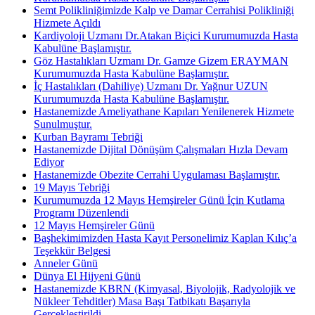
Semt Polikliniğimizde Kalp ve Damar Cerrahisi Polikliniği
Hizmete Açıldı
Kardiyoloji Uzmanı Dr.Atakan Biçici Kurumumuzda Hasta
Kabulüne Başlamıştır.
Göz Hastalıkları Uzmanı Dr. Gamze Gizem ERAYMAN
Kurumumuzda Hasta Kabulüne Başlamıştır.
İç Hastalıkları (Dahiliye) Uzmanı Dr. Yağnur UZUN
Kurumumuzda Hasta Kabulüne Başlamıştır.
Hastanemizde Ameliyathane Kapıları Yenilenerek Hizmete
Sunulmuştur.
Kurban Bayramı Tebriği
Hastanemizde Dijital Dönüşüm Çalışmaları Hızla Devam
Ediyor
Hastanemizde Obezite Cerrahi Uygulaması Başlamıştır.
19 Mayıs Tebriği
Kurumumuzda 12 Mayıs Hemşireler Günü İçin Kutlama
Programı Düzenlendi
12 Mayıs Hemşireler Günü
Başhekimimizden Hasta Kayıt Personelimiz Kaplan Kılıç’a
Teşekkür Belgesi
Anneler Günü
Dünya El Hijyeni Günü
Hastanemizde KBRN (Kimyasal, Biyolojik, Radyolojik ve
Nükleer Tehditler) Masa Başı Tatbikatı Başarıyla
Gerçekleştirildi.