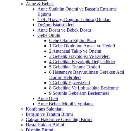
Anne & Bebek
Anne Sütünün Önemi ve Başarılı Emzirme
Eğitimi
TDL (Travay, Doğum, Lohusa) Odaları
Doğum İstatistikleri
Anne Dostu ve Bebek Dostu
Gebe Okulu
Gebe Okulu Eğitim Planı
1 Gebe Okulunun Amacı ve Hedefi
2 Antenetal Takip ve Önemi
3 Gebelik Fizyolojisi Ve Evreleri
4 Gebelikte Fizyolojik Değişiklikler
5 Gebelikte Tarama Testleri
6 Hastaneye Başvurulması Gereken Acil
Durum Belirtileri
7 Gebelik Egzersizleri
8 Gebelikte Ve Lohusalıkta Beslenme
9 Sorunlu Gebelerin Beslenmesi
Anne Oteli
Anne Bebek Mobil Uygulama
Konferans Salonları
İletişim ve Tanıtım Birimi
Çalışan Hakları ve Güvenliği Birimi
Hasta Hakları Birimi
Disiplin Birimi