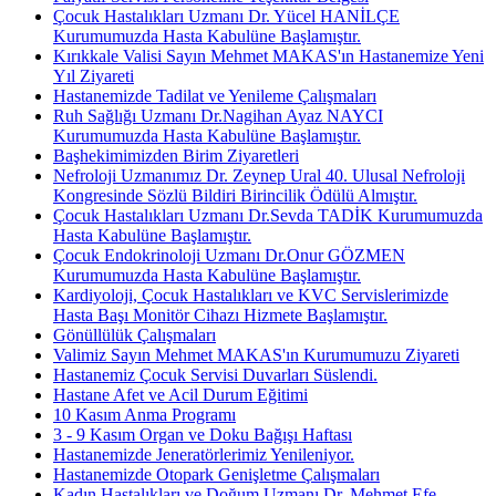
Çocuk Hastalıkları Uzmanı Dr. Yücel HANİLÇE
Kurumumuzda Hasta Kabulüne Başlamıştır.
Kırıkkale Valisi Sayın Mehmet MAKAS'ın Hastanemize Yeni
Yıl Ziyareti
Hastanemizde Tadilat ve Yenileme Çalışmaları
Ruh Sağlığı Uzmanı Dr.Nagihan Ayaz NAYCI
Kurumumuzda Hasta Kabulüne Başlamıştır.
Başhekimimizden Birim Ziyaretleri
Nefroloji Uzmanımız Dr. Zeynep Ural 40. Ulusal Nefroloji
Kongresinde Sözlü Bildiri Birincilik Ödülü Almıştır.
Çocuk Hastalıkları Uzmanı Dr.Sevda TADİK Kurumumuzda
Hasta Kabulüne Başlamıştır.
Çocuk Endokrinoloji Uzmanı Dr.Onur GÖZMEN
Kurumumuzda Hasta Kabulüne Başlamıştır.
Kardiyoloji, Çocuk Hastalıkları ve KVC Servislerimizde
Hasta Başı Monitör Cihazı Hizmete Başlamıştır.
Gönüllülük Çalışmaları
Valimiz Sayın Mehmet MAKAS'ın Kurumumuzu Ziyareti
Hastanemiz Çocuk Servisi Duvarları Süslendi.
Hastane Afet ve Acil Durum Eğitimi
10 Kasım Anma Programı
3 - 9 Kasım Organ ve Doku Bağışı Haftası
Hastanemizde Jeneratörlerimiz Yenileniyor.
Hastanemizde Otopark Genişletme Çalışmaları
Kadın Hastalıkları ve Doğum Uzmanı Dr. Mehmet Efe