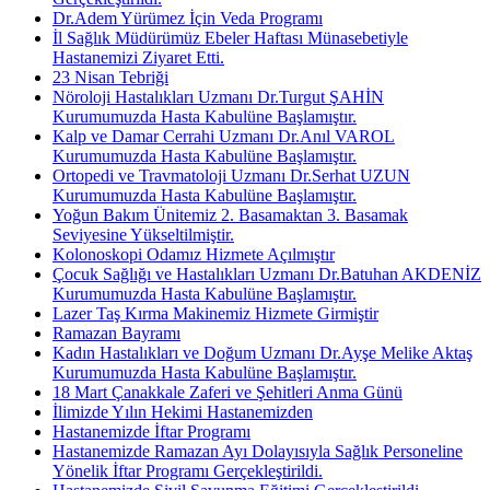
Dr.Adem Yürümez İçin Veda Programı
İl Sağlık Müdürümüz Ebeler Haftası Münasebetiyle
Hastanemizi Ziyaret Etti.
23 Nisan Tebriği
Nöroloji Hastalıkları Uzmanı Dr.Turgut ŞAHİN
Kurumumuzda Hasta Kabulüne Başlamıştır.
Kalp ve Damar Cerrahi Uzmanı Dr.Anıl VAROL
Kurumumuzda Hasta Kabulüne Başlamıştır.
Ortopedi ve Travmatoloji Uzmanı Dr.Serhat UZUN
Kurumumuzda Hasta Kabulüne Başlamıştır.
Yoğun Bakım Ünitemiz 2. Basamaktan 3. Basamak
Seviyesine Yükseltilmiştir.
Kolonoskopi Odamız Hizmete Açılmıştır
Çocuk Sağlığı ve Hastalıkları Uzmanı Dr.Batuhan AKDENİZ
Kurumumuzda Hasta Kabulüne Başlamıştır.
Lazer Taş Kırma Makinemiz Hizmete Girmiştir
Ramazan Bayramı
Kadın Hastalıkları ve Doğum Uzmanı Dr.Ayşe Melike Aktaş
Kurumumuzda Hasta Kabulüne Başlamıştır.
18 Mart Çanakkale Zaferi ve Şehitleri Anma Günü
İlimizde Yılın Hekimi Hastanemizden
Hastanemizde İftar Programı
Hastanemizde Ramazan Ayı Dolayısıyla Sağlık Personeline
Yönelik İftar Programı Gerçekleştirildi.