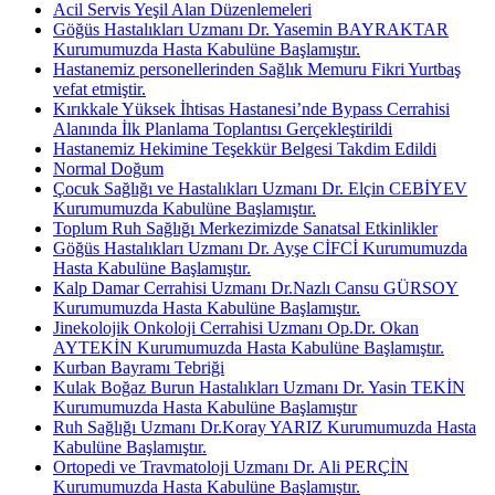
Acil Servis Yeşil Alan Düzenlemeleri
Göğüs Hastalıkları Uzmanı Dr. Yasemin BAYRAKTAR
Kurumumuzda Hasta Kabulüne Başlamıştır.
Hastanemiz personellerinden Sağlık Memuru Fikri Yurtbaş
vefat etmiştir.
Kırıkkale Yüksek İhtisas Hastanesi’nde Bypass Cerrahisi
Alanında İlk Planlama Toplantısı Gerçekleştirildi
Hastanemiz Hekimine Teşekkür Belgesi Takdim Edildi
Normal Doğum
Çocuk Sağlığı ve Hastalıkları Uzmanı Dr. Elçin CEBİYEV
Kurumumuzda Kabulüne Başlamıştır.
Toplum Ruh Sağlığı Merkezimizde Sanatsal Etkinlikler
Göğüs Hastalıkları Uzmanı Dr. Ayşe CİFCİ Kurumumuzda
Hasta Kabulüne Başlamıştır.
Kalp Damar Cerrahisi Uzmanı Dr.Nazlı Cansu GÜRSOY
Kurumumuzda Hasta Kabulüne Başlamıştır.
Jinekolojik Onkoloji Cerrahisi Uzmanı Op.Dr. Okan
AYTEKİN Kurumumuzda Hasta Kabulüne Başlamıştır.
Kurban Bayramı Tebriği
Kulak Boğaz Burun Hastalıkları Uzmanı Dr. Yasin TEKİN
Kurumumuzda Hasta Kabulüne Başlamıştır
Ruh Sağlığı Uzmanı Dr.Koray YARIZ Kurumumuzda Hasta
Kabulüne Başlamıştır.
Ortopedi ve Travmatoloji Uzmanı Dr. Ali PERÇİN
Kurumumuzda Hasta Kabulüne Başlamıştır.