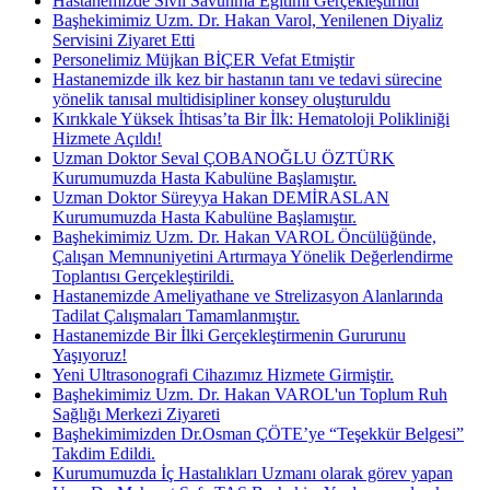
Hastanemizde Sivil Savunma Eğitimi Gerçekleştirildi
Başhekimimiz Uzm. Dr. Hakan Varol, Yenilenen Diyaliz
Servisini Ziyaret Etti
Personelimiz Müjkan BİÇER Vefat Etmiştir
Hastanemizde ilk kez bir hastanın tanı ve tedavi sürecine
yönelik tanısal multidisipliner konsey oluşturuldu
Kırıkkale Yüksek İhtisas’ta Bir İlk: Hematoloji Polikliniği
Hizmete Açıldı!
Uzman Doktor Seval ÇOBANOĞLU ÖZTÜRK
Kurumumuzda Hasta Kabulüne Başlamıştır.
Uzman Doktor Süreyya Hakan DEMİRASLAN
Kurumumuzda Hasta Kabulüne Başlamıştır.
Başhekimimiz Uzm. Dr. Hakan VAROL Öncülüğünde,
Çalışan Memnuniyetini Artırmaya Yönelik Değerlendirme
Toplantısı Gerçekleştirildi.
Hastanemizde Ameliyathane ve Strelizasyon Alanlarında
Tadilat Çalışmaları Tamamlanmıştır.
Hastanemizde Bir İlki Gerçekleştirmenin Gururunu
Yaşıyoruz!
Yeni Ultrasonografi Cihazımız Hizmete Girmiştir.
Başhekimimiz Uzm. Dr. Hakan VAROL'un Toplum Ruh
Sağlığı Merkezi Ziyareti
Başhekimimizden Dr.Osman ÇÖTE’ye “Teşekkür Belgesi”
Takdim Edildi.
Kurumumuzda İç Hastalıkları Uzmanı olarak görev yapan