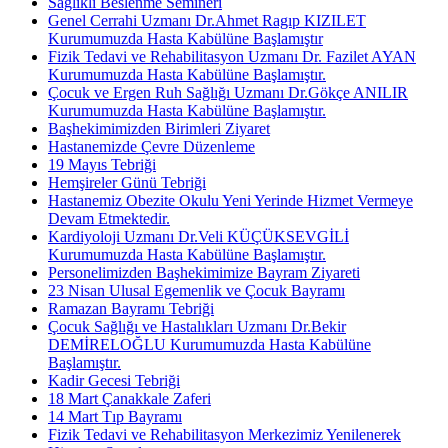
Sağlıklı Beslenme Semineri
Genel Cerrahi Uzmanı Dr.Ahmet Ragıp KIZILET
Kurumumuzda Hasta Kabülüne Başlamıştır
Fizik Tedavi ve Rehabilitasyon Uzmanı Dr. Fazilet AYAN
Kurumumuzda Hasta Kabülüne Başlamıştır.
Çocuk ve Ergen Ruh Sağlığı Uzmanı Dr.Gökçe ANILIR
Kurumumuzda Hasta Kabülüne Başlamıştır.
Başhekimimizden Birimleri Ziyaret
Hastanemizde Çevre Düzenleme
19 Mayıs Tebriği
Hemşireler Günü Tebriği
Hastanemiz Obezite Okulu Yeni Yerinde Hizmet Vermeye
Devam Etmektedir.
Kardiyoloji Uzmanı Dr.Veli KÜÇÜKSEVGİLİ
Kurumumuzda Hasta Kabülüne Başlamıştır.
Personelimizden Başhekimimize Bayram Ziyareti
23 Nisan Ulusal Egemenlik ve Çocuk Bayramı
Ramazan Bayramı Tebriği
Çocuk Sağlığı ve Hastalıkları Uzmanı Dr.Bekir
DEMİRELOĞLU Kurumumuzda Hasta Kabülüne
Başlamıştır.
Kadir Gecesi Tebriği
18 Mart Çanakkale Zaferi
14 Mart Tıp Bayramı
Fizik Tedavi ve Rehabilitasyon Merkezimiz Yenilenerek