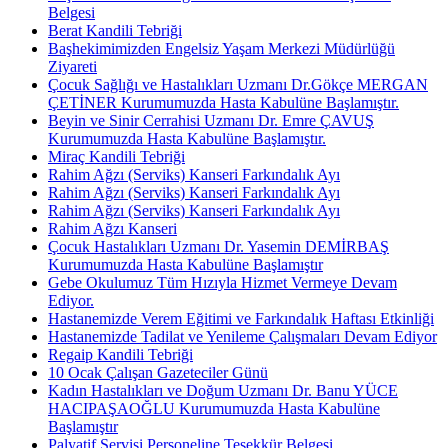
Belgesi
Berat Kandili Tebriği
Başhekimimizden Engelsiz Yaşam Merkezi Müdürlüğü
Ziyareti
Çocuk Sağlığı ve Hastalıkları Uzmanı Dr.Gökçe MERGAN
ÇETİNER Kurumumuzda Hasta Kabulüne Başlamıştır.
Beyin ve Sinir Cerrahisi Uzmanı Dr. Emre ÇAVUŞ
Kurumumuzda Hasta Kabulüne Başlamıştır.
Miraç Kandili Tebriği
Rahim Ağzı (Serviks) Kanseri Farkındalık Ayı
Rahim Ağzı (Serviks) Kanseri Farkındalık Ayı
Rahim Ağzı (Serviks) Kanseri Farkındalık Ayı
Rahim Ağzı Kanseri
Çocuk Hastalıkları Uzmanı Dr. Yasemin DEMİRBAŞ
Kurumumuzda Hasta Kabulüne Başlamıştır
Gebe Okulumuz Tüm Hızıyla Hizmet Vermeye Devam
Ediyor.
Hastanemizde Verem Eğitimi ve Farkındalık Haftası Etkinliği
Hastanemizde Tadilat ve Yenileme Çalışmaları Devam Ediyor
Regaip Kandili Tebriği
10 Ocak Çalışan Gazeteciler Günü
Kadın Hastalıkları ve Doğum Uzmanı Dr. Banu YÜCE
HACIPAŞAOĞLU Kurumumuzda Hasta Kabulüne
Başlamıştır
Palyatif Servisi Personeline Teşekkür Belgesi