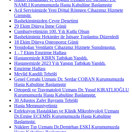
NAMLI Kurumumuzda Hasta Kabulüne Başlamıştır
Acil Servisimizde Yeni Dijital Röntgen Cihazımız Hizmete
Girmiştir.
Başhekimimizden Çevre Denetimi
29 Ekim Dünya İnme Günü
Cumhuriyetimizin 100. Yılı Kutlu Olsun
Başhekimimiz Hekimler ile İstişare Toplantısı Düzenledi
18 Ekim Dünya Osteoporoz Günü
Yenidoğan Ventilatör Cihazımız Hizmete Sunulmuştur.
1 - 7 Ekim Emzirme Haftası
Hastanemizde KBRN Tatbikatı Yapıldı.
Hastanemizde 2023 Yılı Yangın Tatbikatı Yapıldı.
Emzirme Haftası
Mevlid Kandili Tebriği
Genel Cerrahi Uzmanı Dr. Serdar ÇOBAN Kurumumuzda
Hasta Kabulüne Başlamıştır
Ortopedi ve Travmatoloji Uzmanı Dr. Yusuf KIRATLIOĞLU
Kurumumuzda Hasta Kabulüne Başlamıştır.
30 Ağustos Zafer Bayramı Tebriği
Hasta Memnuniyetimiz
Enfeksiyon Hastalıkları ve Klinik Mikrobiyoloji Uzmanı
Dr.Emine ECEMİŞ Kurumumuzda Hasta Kabulüne
Başlamıştır.
Nükleer Tıp Uzmanı Dr.Demirhan ESKİ Kurumumuzda