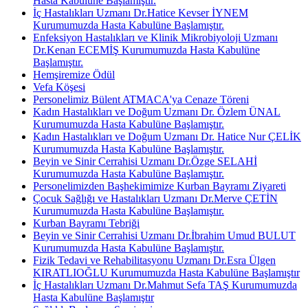
Hasta Kabulüne Başlamıştır.
İç Hastalıkları Uzmanı Dr.Hatice Kevser İYNEM
Kurumumuzda Hasta Kabulüne Başlamıştır.
Enfeksiyon Hastalıkları ve Klinik Mikrobiyoloji Uzmanı
Dr.Kenan ECEMİŞ Kurumumuzda Hasta Kabulüne
Başlamıştır.
Hemşiremize Ödül
Vefa Köşesi
Personelimiz Bülent ATMACA'ya Cenaze Töreni
Kadın Hastalıkları ve Doğum Uzmanı Dr. Özlem ÜNAL
Kurumumuzda Hasta Kabulüne Başlamıştır.
Kadın Hastalıkları ve Doğum Uzmanı Dr. Hatice Nur ÇELİK
Kurumumuzda Hasta Kabulüne Başlamıştır.
Beyin ve Sinir Cerrahisi Uzmanı Dr.Özge SELAHİ
Kurumumuzda Hasta Kabulüne Başlamıştır.
Personelimizden Başhekimimize Kurban Bayramı Ziyareti
Çocuk Sağlığı ve Hastalıkları Uzmanı Dr.Merve ÇETİN
Kurumumuzda Hasta Kabulüne Başlamıştır.
Kurban Bayramı Tebriği
Beyin ve Sinir Cerrahisi Uzmanı Dr.İbrahim Umud BULUT
Kurumumuzda Hasta Kabulüne Başlamıştır.
Fizik Tedavi ve Rehabilitasyonu Uzmanı Dr.Esra Ülgen
KIRATLIOĞLU Kurumumuzda Hasta Kabulüne Başlamıştır
İç Hastalıkları Uzmanı Dr.Mahmut Sefa TAŞ Kurumumuzda
Hasta Kabulüne Başlamıştır