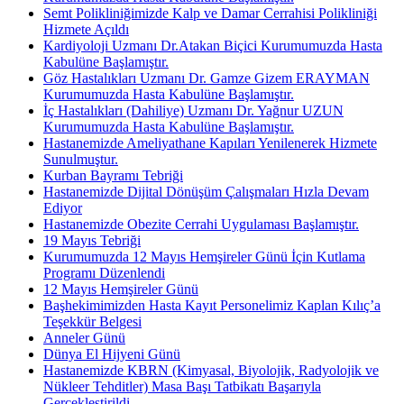
Semt Polikliniğimizde Kalp ve Damar Cerrahisi Polikliniği
Hizmete Açıldı
Kardiyoloji Uzmanı Dr.Atakan Biçici Kurumumuzda Hasta
Kabulüne Başlamıştır.
Göz Hastalıkları Uzmanı Dr. Gamze Gizem ERAYMAN
Kurumumuzda Hasta Kabulüne Başlamıştır.
İç Hastalıkları (Dahiliye) Uzmanı Dr. Yağnur UZUN
Kurumumuzda Hasta Kabulüne Başlamıştır.
Hastanemizde Ameliyathane Kapıları Yenilenerek Hizmete
Sunulmuştur.
Kurban Bayramı Tebriği
Hastanemizde Dijital Dönüşüm Çalışmaları Hızla Devam
Ediyor
Hastanemizde Obezite Cerrahi Uygulaması Başlamıştır.
19 Mayıs Tebriği
Kurumumuzda 12 Mayıs Hemşireler Günü İçin Kutlama
Programı Düzenlendi
12 Mayıs Hemşireler Günü
Başhekimimizden Hasta Kayıt Personelimiz Kaplan Kılıç’a
Teşekkür Belgesi
Anneler Günü
Dünya El Hijyeni Günü
Hastanemizde KBRN (Kimyasal, Biyolojik, Radyolojik ve
Nükleer Tehditler) Masa Başı Tatbikatı Başarıyla
Gerçekleştirildi.