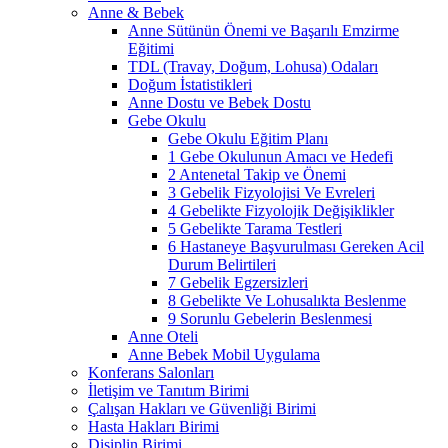
Anne & Bebek
Anne Sütünün Önemi ve Başarılı Emzirme
Eğitimi
TDL (Travay, Doğum, Lohusa) Odaları
Doğum İstatistikleri
Anne Dostu ve Bebek Dostu
Gebe Okulu
Gebe Okulu Eğitim Planı
1 Gebe Okulunun Amacı ve Hedefi
2 Antenetal Takip ve Önemi
3 Gebelik Fizyolojisi Ve Evreleri
4 Gebelikte Fizyolojik Değişiklikler
5 Gebelikte Tarama Testleri
6 Hastaneye Başvurulması Gereken Acil
Durum Belirtileri
7 Gebelik Egzersizleri
8 Gebelikte Ve Lohusalıkta Beslenme
9 Sorunlu Gebelerin Beslenmesi
Anne Oteli
Anne Bebek Mobil Uygulama
Konferans Salonları
İletişim ve Tanıtım Birimi
Çalışan Hakları ve Güvenliği Birimi
Hasta Hakları Birimi
Disiplin Birimi