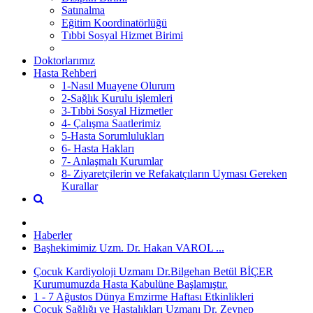
Satınalma
Eğitim Koordinatörlüğü
Tıbbi Sosyal Hizmet Birimi
Doktorlarımız
Hasta Rehberi
1-Nasıl Muayene Olurum
2-Sağlık Kurulu işlemleri
3-Tıbbi Sosyal Hizmetler
4- Çalışma Saatlerimiz
5-Hasta Sorumlulukları
6- Hasta Hakları
7- Anlaşmalı Kurumlar
8- Ziyaretçilerin ve Refakatçıların Uyması Gereken
Kurallar
Haberler
Başhekimimiz Uzm. Dr. Hakan VAROL ...
Çocuk Kardiyoloji Uzmanı Dr.Bilgehan Betül BİÇER
Kurumumuzda Hasta Kabulüne Başlamıştır.
1 - 7 Ağustos Dünya Emzirme Haftası Etkinlikleri
Çocuk Sağlığı ve Hastalıkları Uzmanı Dr. Zeynep