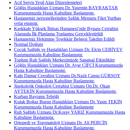
Acil Servis Yeşil Alan Düzenlemeleri
Göğüs Hastalıkları Uzmanı Dr. Yasemin BAYRAKTAR
Kurumumuzda Hasta Kabulüne Başlamıştır.
Hastanemiz personellerinden Sağlık Memuru Fikri Yurtbaş
vefat etmiştir.
Kırıkkale Yüksek İhtisas Hastanesi’nde Bypass Cerrahisi
Alanında İlk Planlama Toplantısı Gerçekleştirildi
Hastanemiz Hekimine Teşekkür Belgesi Takdim Edildi
Normal Doğum
Çocuk Sağlığı ve Hastalıkları Uzmanı Dr. Elçin CEBİYEV
Kurumumuzda Kabulüne Başlamıştır.
Toplum Ruh Sağlığı Merkezimizde Sanatsal Etkinlikler
Göğüs Hastalıkları Uzmanı Dr. Ayşe CİFCİ Kurumumuzda
Hasta Kabulüne Başlamıştır.
Kalp Damar Cerrahisi Uzmanı Dr.Nazlı Cansu GÜRSOY
Kurumumuzda Hasta Kabulüne Başlamıştır.
Jinekolojik Onkoloji Cerrahisi Uzmanı Op.Dr. Okan
AYTEKİN Kurumumuzda Hasta Kabulüne Başlamıştır.
Kurban Bayramı Tebriği
Kulak Boğaz Burun Hastalıkları Uzmanı Dr. Yasin TEKİN
Kurumumuzda Hasta Kabulüne Başlamıştır
Ruh Sağlığı Uzmanı Dr.Koray YARIZ Kurumumuzda Hasta
Kabulüne Başlamıştır.
Ortopedi ve Travmatoloji Uzmanı Dr. Ali PERÇİN
Kurumumuzda Hasta Kabulüne Başlamıştır.