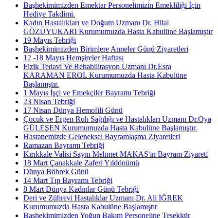
Başhekimimizden Emektar Personelimizin Emekliliği İçin
Hediye Takdimi.
Kadın Hastalıkları ve Doğum Uzmanı Dr. Hilal
GÖZÜYUKARI Kurumumuzda Hasta Kabulüne Başlamıştır
19 Mayıs Tebriği
Başhekimimizden Birimlere Anneler Günü Ziyaretleri
12 -18 Mayıs Hemşireler Haftası
Fizik Tedavi Ve Rehabilitasyon Uzmanı Dr.Esra
KARAMAN EROL Kurumumuzda Hasta Kabulüne
Başlamıştır.
1 Mayıs İşçi ve Emekçiler Bayramı Tebriği
23 Nisan Tebriği
17 Nisan Dünya Hemofili Günü
Çocuk ve Ergen Ruh Sağılığı ve Hastalıkları Uzmanı Dr.Oya
GÜLEŞEN Kurumumuzda Hasta Kabulüne Başlamıştır.
Hastanemizde Geleneksel Bayramlaşma Ziyaretleri
Ramazan Bayramı Tebriği
Kırıkkale Valisi Sayın Mehmet MAKAS'ın Bayram Ziyareti
18 Mart Çanakkale Zaferi Yıldönümü
Dünya Böbrek Günü
14 Mart Tıp Bayramı Tebriği
8 Mart Dünya Kadınlar Günü Tebriği
Deri ve Zührevi Hastalıklar Uzmanı Dr. Ali İĞREK
Kurumumuzda Hasta Kabulüne Başlamıştır
Başhekimimizden Yoğun Bakım Personeline Teşekkür