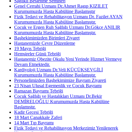
Sağlıklı Beslenme Semineri
Genel Cerrahi Uzmanı Dr.Ahmet Ragıp KIZILET
Kurumumuzda Hasta Kabülüne Başlamıştır
Fizik Tedavi ve Rehabilitasyon Uzmanı Dr. Fazilet AYAN
Kurumumuzda Hasta Kabülüne Başlamıştır.
Çocuk ve Ergen Ruh Sağlığı Uzmanı Dr.Gökçe ANILIR
Kurumumuzda Hasta Kabülüne Başlamıştır.
Başhekimimizden Birimleri Ziyaret
Hastanemizde Çevre Düzenleme
19 Mayıs Tebriği
Hemşireler Günü Tebriği
Hastanemiz Obezite Okulu Yeni Yerinde Hizmet Vermeye
Devam Etmektedir.
Kardiyoloji Uzmanı Dr.Veli KÜÇÜKSEVGİLİ
Kurumumuzda Hasta Kabülüne Başlamıştır.
Personelimizden Başhekimimize Bayram Ziyareti
23 Nisan Ulusal Egemenlik ve Çocuk Bayramı
Ramazan Bayramı Tebriği
Çocuk Sağlığı ve Hastalıkları Uzmanı Dr.Bekir
DEMİRELOĞLU Kurumumuzda Hasta Kabülüne
Başlamıştır.
Kadir Gecesi Tebriği
18 Mart Çanakkale Zaferi
14 Mart Tıp Bayramı
Fizik Tedavi ve Rehabilitasyon Merkezimiz Yenilenerek