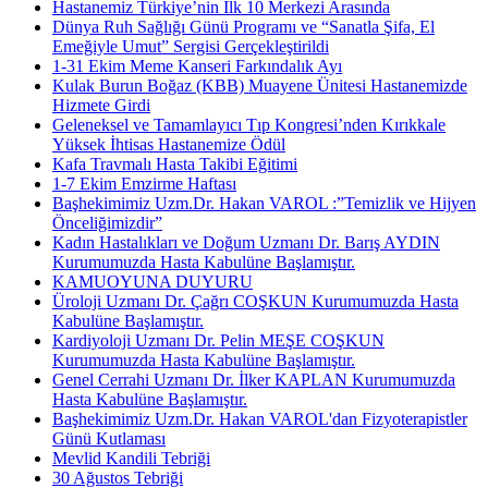
Hastanemiz Türkiye’nin İlk 10 Merkezi Arasında
Dünya Ruh Sağlığı Günü Programı ve “Sanatla Şifa, El
Emeğiyle Umut” Sergisi Gerçekleştirildi
1-31 Ekim Meme Kanseri Farkındalık Ayı
Kulak Burun Boğaz (KBB) Muayene Ünitesi Hastanemizde
Hizmete Girdi
Geleneksel ve Tamamlayıcı Tıp Kongresi’nden Kırıkkale
Yüksek İhtisas Hastanemize Ödül
Kafa Travmalı Hasta Takibi Eğitimi
1-7 Ekim Emzirme Haftası
Başhekimimiz Uzm.Dr. Hakan VAROL :”Temizlik ve Hijyen
Önceliğimizdir”
Kadın Hastalıkları ve Doğum Uzmanı Dr. Barış AYDIN
Kurumumuzda Hasta Kabulüne Başlamıştır.
KAMUOYUNA DUYURU
Üroloji Uzmanı Dr. Çağrı COŞKUN Kurumumuzda Hasta
Kabulüne Başlamıştır.
Kardiyoloji Uzmanı Dr. Pelin MEŞE COŞKUN
Kurumumuzda Hasta Kabulüne Başlamıştır.
Genel Cerrahi Uzmanı Dr. İlker KAPLAN Kurumumuzda
Hasta Kabulüne Başlamıştır.
Başhekimimiz Uzm.Dr. Hakan VAROL'dan Fizyoterapistler
Günü Kutlaması
Mevlid Kandili Tebriği
30 Ağustos Tebriği