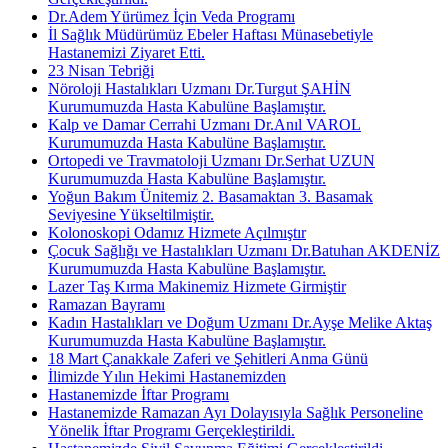
Dr.Adem Yürümez İçin Veda Programı
İl Sağlık Müdürümüz Ebeler Haftası Münasebetiyle
Hastanemizi Ziyaret Etti.
23 Nisan Tebriği
Nöroloji Hastalıkları Uzmanı Dr.Turgut ŞAHİN
Kurumumuzda Hasta Kabulüne Başlamıştır.
Kalp ve Damar Cerrahi Uzmanı Dr.Anıl VAROL
Kurumumuzda Hasta Kabulüne Başlamıştır.
Ortopedi ve Travmatoloji Uzmanı Dr.Serhat UZUN
Kurumumuzda Hasta Kabulüne Başlamıştır.
Yoğun Bakım Ünitemiz 2. Basamaktan 3. Basamak
Seviyesine Yükseltilmiştir.
Kolonoskopi Odamız Hizmete Açılmıştır
Çocuk Sağlığı ve Hastalıkları Uzmanı Dr.Batuhan AKDENİZ
Kurumumuzda Hasta Kabulüne Başlamıştır.
Lazer Taş Kırma Makinemiz Hizmete Girmiştir
Ramazan Bayramı
Kadın Hastalıkları ve Doğum Uzmanı Dr.Ayşe Melike Aktaş
Kurumumuzda Hasta Kabulüne Başlamıştır.
18 Mart Çanakkale Zaferi ve Şehitleri Anma Günü
İlimizde Yılın Hekimi Hastanemizden
Hastanemizde İftar Programı
Hastanemizde Ramazan Ayı Dolayısıyla Sağlık Personeline
Yönelik İftar Programı Gerçekleştirildi.