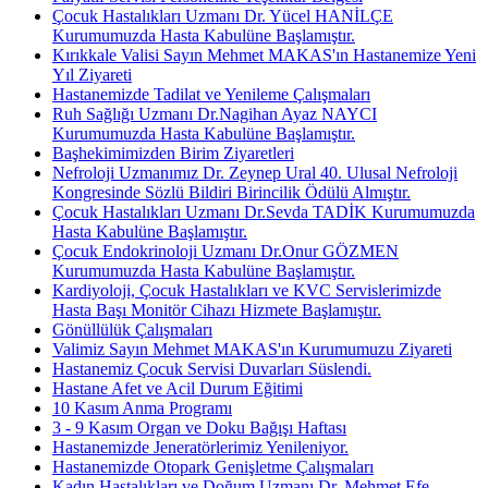
Çocuk Hastalıkları Uzmanı Dr. Yücel HANİLÇE
Kurumumuzda Hasta Kabulüne Başlamıştır.
Kırıkkale Valisi Sayın Mehmet MAKAS'ın Hastanemize Yeni
Yıl Ziyareti
Hastanemizde Tadilat ve Yenileme Çalışmaları
Ruh Sağlığı Uzmanı Dr.Nagihan Ayaz NAYCI
Kurumumuzda Hasta Kabulüne Başlamıştır.
Başhekimimizden Birim Ziyaretleri
Nefroloji Uzmanımız Dr. Zeynep Ural 40. Ulusal Nefroloji
Kongresinde Sözlü Bildiri Birincilik Ödülü Almıştır.
Çocuk Hastalıkları Uzmanı Dr.Sevda TADİK Kurumumuzda
Hasta Kabulüne Başlamıştır.
Çocuk Endokrinoloji Uzmanı Dr.Onur GÖZMEN
Kurumumuzda Hasta Kabulüne Başlamıştır.
Kardiyoloji, Çocuk Hastalıkları ve KVC Servislerimizde
Hasta Başı Monitör Cihazı Hizmete Başlamıştır.
Gönüllülük Çalışmaları
Valimiz Sayın Mehmet MAKAS'ın Kurumumuzu Ziyareti
Hastanemiz Çocuk Servisi Duvarları Süslendi.
Hastane Afet ve Acil Durum Eğitimi
10 Kasım Anma Programı
3 - 9 Kasım Organ ve Doku Bağışı Haftası
Hastanemizde Jeneratörlerimiz Yenileniyor.
Hastanemizde Otopark Genişletme Çalışmaları
Kadın Hastalıkları ve Doğum Uzmanı Dr. Mehmet Efe