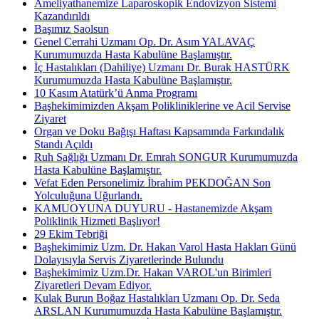
Ameliyathanemize Laparoskopik Endovizyon Sistemi
Kazandırıldı
Başımız Saolsun
Genel Cerrahi Uzmanı Op. Dr. Asım YALAVAÇ
Kurumumuzda Hasta Kabulüne Başlamıştır.
İç Hastalıkları (Dahiliye) Uzmanı Dr. Burak HASTÜRK
Kurumumuzda Hasta Kabulüne Başlamıştır.
10 Kasım Atatürk’ü Anma Programı
Başhekimimizden Akşam Polikliniklerine ve Acil Servise
Ziyaret
Organ ve Doku Bağışı Haftası Kapsamında Farkındalık
Standı Açıldı
Ruh Sağlığı Uzmanı Dr. Emrah SONGUR Kurumumuzda
Hasta Kabulüne Başlamıştır.
Vefat Eden Personelimiz İbrahim PEKDOĞAN Son
Yolculuğuna Uğurlandı.
KAMUOYUNA DUYURU - Hastanemizde Akşam
Poliklinik Hizmeti Başlıyor!
29 Ekim Tebriği
Başhekimimiz Uzm. Dr. Hakan Varol Hasta Hakları Günü
Dolayısıyla Servis Ziyaretlerinde Bulundu
Başhekimimiz Uzm.Dr. Hakan VAROL'un Birimleri
Ziyaretleri Devam Ediyor.
Kulak Burun Boğaz Hastalıkları Uzmanı Op. Dr. Seda
ARSLAN Kurumumuzda Hasta Kabulüne Başlamıştır.