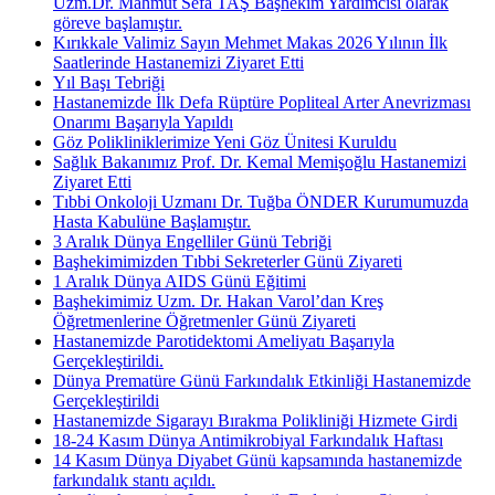
Uzm.Dr. Mahmut Sefa TAŞ Başhekim Yardımcısı olarak
göreve başlamıştır.
Kırıkkale Valimiz Sayın Mehmet Makas 2026 Yılının İlk
Saatlerinde Hastanemizi Ziyaret Etti
Yıl Başı Tebriği
Hastanemizde İlk Defa Rüptüre Popliteal Arter Anevrizması
Onarımı Başarıyla Yapıldı
Göz Polikliniklerimize Yeni Göz Ünitesi Kuruldu
Sağlık Bakanımız Prof. Dr. Kemal Memişoğlu Hastanemizi
Ziyaret Etti
Tıbbi Onkoloji Uzmanı Dr. Tuğba ÖNDER Kurumumuzda
Hasta Kabulüne Başlamıştır.
3 Aralık Dünya Engelliler Günü Tebriği
Başhekimimizden Tıbbi Sekreterler Günü Ziyareti
1 Aralık Dünya AIDS Günü Eğitimi
Başhekimimiz Uzm. Dr. Hakan Varol’dan Kreş
Öğretmenlerine Öğretmenler Günü Ziyareti
Hastanemizde Parotidektomi Ameliyatı Başarıyla
Gerçekleştirildi.
Dünya Prematüre Günü Farkındalık Etkinliği Hastanemizde
Gerçekleştirildi
Hastanemizde Sigarayı Bırakma Polikliniği Hizmete Girdi
18-24 Kasım Dünya Antimikrobiyal Farkındalık Haftası
14 Kasım Dünya Diyabet Günü kapsamında hastanemizde
farkındalık stantı açıldı.