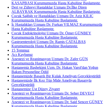
KASAPBAŞI Kurumumuzda Hasta Kabulüne Başlamıştır.
Deri ve Zührevi Hastalıklar Uzmanı Dr.İlke Diren
ALBAYRAK Kurumumuzda Hasta Kabulüne Başlamıştır.
Çocuk Sağlığı ve Hastalıkları Uzmanı Dr. Aziz KILIÇ
Kurumumuzda Hasta Kabulüne Başlamıştır.
İç Hastalıkları Uzmanı Dr. Furkan YILMAZ Kurumumuzda
Hasta Kabulüne Başlamıştır.
Çocuk Endokrinolojisi Uzmanı Dr. Ömer GÜNBEY
Kurumumuzda Hasta Kabulüne Başlamıştır.
Gastroenteroloji Uzmanı Dr. Ramis ÇATALBAŞ
Kurumumuzda Hasta Kabulüne Başlamıştır.
15 Temmuz
Acı Kaybımız
Anestezi ve Reanimasyon Uzmanı Dr. Zafer GÜN
Kurumumuzda Hasta Kabulüne Başlamıştır.
Hastanemiz Başhekimi Uzm. Dr. Hakan Varol'dan Yoğun
Bakım Personeline Ödül
Hastanemizde Başarılı Bir Kulak Ameliyatı Gerçekleştirildi
Hastanemizde İlk Kez Tüp Mide Ameliyatı Başarıyla
Gerçekleştirildi
Hastanemize Üst Düzey Ziyaret
Anestezi ve Reanimasyon Uzmanı Dr. Seher DEVECİ
Kurumumuzda Hasta Kabulüne Başlamıştır.
Anestezi ve Reanimasyon Uzmanı Dr. Said Sencer GÜNEY
Kurumumuzda Hasta Kabulüne Başlamıştır.