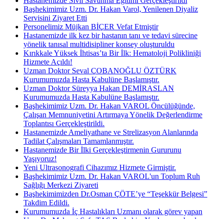
Hastanemizde Sivil Savunma Eğitimi Gerçekleştirildi
Başhekimimiz Uzm. Dr. Hakan Varol, Yenilenen Diyaliz
Servisini Ziyaret Etti
Personelimiz Müjkan BİÇER Vefat Etmiştir
Hastanemizde ilk kez bir hastanın tanı ve tedavi sürecine
yönelik tanısal multidisipliner konsey oluşturuldu
Kırıkkale Yüksek İhtisas’ta Bir İlk: Hematoloji Polikliniği
Hizmete Açıldı!
Uzman Doktor Seval ÇOBANOĞLU ÖZTÜRK
Kurumumuzda Hasta Kabulüne Başlamıştır.
Uzman Doktor Süreyya Hakan DEMİRASLAN
Kurumumuzda Hasta Kabulüne Başlamıştır.
Başhekimimiz Uzm. Dr. Hakan VAROL Öncülüğünde,
Çalışan Memnuniyetini Artırmaya Yönelik Değerlendirme
Toplantısı Gerçekleştirildi.
Hastanemizde Ameliyathane ve Strelizasyon Alanlarında
Tadilat Çalışmaları Tamamlanmıştır.
Hastanemizde Bir İlki Gerçekleştirmenin Gururunu
Yaşıyoruz!
Yeni Ultrasonografi Cihazımız Hizmete Girmiştir.
Başhekimimiz Uzm. Dr. Hakan VAROL'un Toplum Ruh
Sağlığı Merkezi Ziyareti
Başhekimimizden Dr.Osman ÇÖTE’ye “Teşekkür Belgesi”
Takdim Edildi.
Kurumumuzda İç Hastalıkları Uzmanı olarak görev yapan