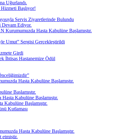
a Uğurlandı.
zmeti Başlıyor!
ısıyla Servis Ziyaretlerinde Bulundu
i Devam Ediyor.
AN Kurumumuzda Hasta Kabulüne Başlamıştır.
e Umut” Sergisi Gerçekleştirildi
zmete Girdi
ek İhtisas Hastanemize Ödül
nceliğimizdir”
umuzda Hasta Kabulüne Başlamıştır.
üne Başlamıştır.
asta Kabulüne Başlamıştır.
 Kabulüne Başlamıştır.
ünü Kutlaması
muzda Hasta Kabulüne Başlamıştır.
etmiştir.