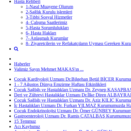
Hasta Rehberi
1-Nasıl Muayene Olurum
2-Sağlık Kurulu işlemleri
3-Tıbbi Sosyal Hizmetler
4- Çalışma Saatlerimiz
5-Hasta Sorumlulukları
6- Hasta Hakları
7- Anlaşmalı Kurumlar
8- Ziyaretçilerin ve Refakatçıların Uyması Gereken Kural
Haberler
Valimiz Sayın Mehmet MAKAS'ın ...
Çocuk Kardiyoloji Uzmanı Dr.Bilgehan Betül BİÇER Kurumum
1 - 7 Ağustos Dünya Emzirme Haftası Etkinlikleri
Çocuk Sağlığı ve Hastalıkları Uzmanı Dr. Zeynep KASAPBAŞ
Deri ve Zührevi Hastalıklar Uzmanı Dr.İlke Diren ALBAYRA
Çocuk Sağlığı ve Hastalıkları Uzmanı Dr. Aziz KILIÇ Kurumu
İç Hastalıkları Uzmanı Dr. Furkan YILMAZ Kurumumuzda Has
Çocuk Endokrinolojisi Uzmanı Dr. Ömer GÜNBEY Kurumumuz
Gastroenteroloji Uzmanı Dr. Ramis ÇATALBAŞ Kurumumuzda 
15 Temmuz
Acı Kaybımız