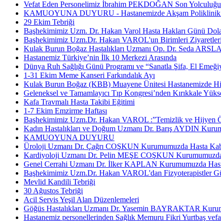
Vefat Eden Personelimiz İbrahim PEKDOĞAN Son Yolculuğun
KAMUOYUNA DUYURU - Hastanemizde Akşam Poliklinik Hi
29 Ekim Tebriği
Başhekimimiz Uzm. Dr. Hakan Varol Hasta Hakları Günü Dolay
Başhekimimiz Uzm.Dr. Hakan VAROL'un Birimleri Ziyaretler
Kulak Burun Boğaz Hastalıkları Uzmanı Op. Dr. Seda ARSL
Hastanemiz Türkiye’nin İlk 10 Merkezi Arasında
Dünya Ruh Sağlığı Günü Programı ve “Sanatla Şifa, El Emeğiyl
1-31 Ekim Meme Kanseri Farkındalık Ayı
Kulak Burun Boğaz (KBB) Muayene Ünitesi Hastanemizde Hi
Geleneksel ve Tamamlayıcı Tıp Kongresi’nden Kırıkkale Yüks
Kafa Travmalı Hasta Takibi Eğitimi
1-7 Ekim Emzirme Haftası
Başhekimimiz Uzm.Dr. Hakan VAROL :”Temizlik ve Hijyen Ö
Kadın Hastalıkları ve Doğum Uzmanı Dr. Barış AYDIN Kurum
KAMUOYUNA DUYURU
Üroloji Uzmanı Dr. Çağrı COŞKUN Kurumumuzda Hasta Kabul
Kardiyoloji Uzmanı Dr. Pelin MEŞE COŞKUN Kurumumuzda H
Genel Cerrahi Uzmanı Dr. İlker KAPLAN Kurumumuzda Hasta
Başhekimimiz Uzm.Dr. Hakan VAROL'dan Fizyoterapistler G
Mevlid Kandili Tebriği
30 Ağustos Tebriği
Acil Servis Yeşil Alan Düzenlemeleri
Göğüs Hastalıkları Uzmanı Dr. Yasemin BAYRAKTAR Kurumu
Hastanemiz personellerinden Sağlık Memuru Fikri Yurtbaş vefat 