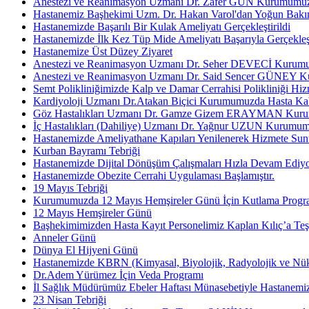
Anestezi ve Reanimasyon Uzmanı Dr. Zafer GÜN Kurumumuzd
Hastanemiz Başhekimi Uzm. Dr. Hakan Varol'dan Yoğun Bakı
Hastanemizde Başarılı Bir Kulak Ameliyatı Gerçekleştirildi
Hastanemizde İlk Kez Tüp Mide Ameliyatı Başarıyla Gerçekleşt
Hastanemize Üst Düzey Ziyaret
Anestezi ve Reanimasyon Uzmanı Dr. Seher DEVECİ Kurumum
Anestezi ve Reanimasyon Uzmanı Dr. Said Sencer GÜNEY Ku
Semt Polikliniğimizde Kalp ve Damar Cerrahisi Polikliniği Hiz
Kardiyoloji Uzmanı Dr.Atakan Biçici Kurumumuzda Hasta Kab
Göz Hastalıkları Uzmanı Dr. Gamze Gizem ERAYMAN Kurumu
İç Hastalıkları (Dahiliye) Uzmanı Dr. Yağnur UZUN Kurumum
Hastanemizde Ameliyathane Kapıları Yenilenerek Hizmete Sun
Kurban Bayramı Tebriği
Hastanemizde Dijital Dönüşüm Çalışmaları Hızla Devam Ediy
Hastanemizde Obezite Cerrahi Uygulaması Başlamıştır.
19 Mayıs Tebriği
Kurumumuzda 12 Mayıs Hemşireler Günü İçin Kutlama Progr
12 Mayıs Hemşireler Günü
Başhekimimizden Hasta Kayıt Personelimiz Kaplan Kılıç’a Teş
Anneler Günü
Dünya El Hijyeni Günü
Hastanemizde KBRN (Kimyasal, Biyolojik, Radyolojik ve Nüklee
Dr.Adem Yürümez İçin Veda Programı
İl Sağlık Müdürümüz Ebeler Haftası Münasebetiyle Hastanemizi
23 Nisan Tebriği