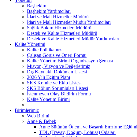
Yönetim
Başhekim
Başhekim Yardımcıları
İdari ve Mali Hizmetler Müdürü
İdari ve Mali Hizmetler Müdür Yardımcıları
Sağlık Bakım Hizmetleri Müdürü
Destek ve Kalite Hizmetleri Müdürü
Destek ve Kalite Hizmetleri Müdür Yardımcıları
Kalite Yönetimi
Kalite Politikamız
Çalışan Görüş ve Öneri Formu
Kalite Yönetim Birimi Organizasyon Şeması
Misyon, Vizyon ve Değerlerimiz
Dış Kaynaklı Doküman Listesi
2026 Yılı Eğitim Planı
SKS Komite ve Ekip Listesi
SKS Bölüm Sorumluları Listesi
İstenmeyen Olay Bildirim Formu
Kalite Yönetim Birimi
Birimlerimiz
Web Birimi
Anne & Bebek
Anne Sütünün Önemi ve Başarılı Emzirme Eğitim
TDL (Travay, Doğum, Lohusa) Odaları