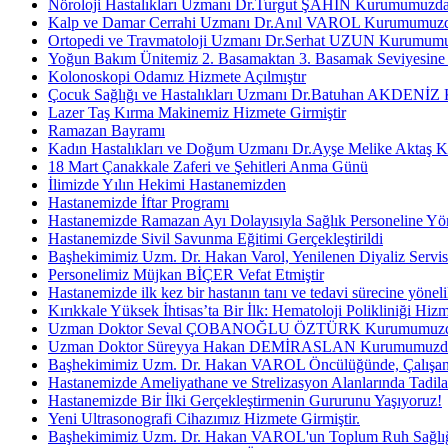
Nöroloji Hastalıkları Uzmanı Dr.Turgut ŞAHİN Kurumumuzda 
Kalp ve Damar Cerrahi Uzmanı Dr.Anıl VAROL Kurumumuzda 
Ortopedi ve Travmatoloji Uzmanı Dr.Serhat UZUN Kurumumuz
Yoğun Bakım Ünitemiz 2. Basamaktan 3. Basamak Seviyesine Y
Kolonoskopi Odamız Hizmete Açılmıştır
Çocuk Sağlığı ve Hastalıkları Uzmanı Dr.Batuhan AKDENİZ 
Lazer Taş Kırma Makinemiz Hizmete Girmiştir
Ramazan Bayramı
Kadın Hastalıkları ve Doğum Uzmanı Dr.Ayşe Melike Aktaş K
18 Mart Çanakkale Zaferi ve Şehitleri Anma Günü
İlimizde Yılın Hekimi Hastanemizden
Hastanemizde İftar Programı
Hastanemizde Ramazan Ayı Dolayısıyla Sağlık Personeline Yönel
Hastanemizde Sivil Savunma Eğitimi Gerçekleştirildi
Başhekimimiz Uzm. Dr. Hakan Varol, Yenilenen Diyaliz Servisin
Personelimiz Müjkan BİÇER Vefat Etmiştir
Hastanemizde ilk kez bir hastanın tanı ve tedavi sürecine yöneli
Kırıkkale Yüksek İhtisas’ta Bir İlk: Hematoloji Polikliniği Hizm
Uzman Doktor Seval ÇOBANOĞLU ÖZTÜRK Kurumumuzda Ha
Uzman Doktor Süreyya Hakan DEMİRASLAN Kurumumuzda Ha
Başhekimimiz Uzm. Dr. Hakan VAROL Öncülüğünde, Çalışan Me
Hastanemizde Ameliyathane ve Strelizasyon Alanlarında Tadila
Hastanemizde Bir İlki Gerçekleştirmenin Gururunu Yaşıyoruz!
Yeni Ultrasonografi Cihazımız Hizmete Girmiştir.
Başhekimimiz Uzm. Dr. Hakan VAROL'un Toplum Ruh Sağlığı