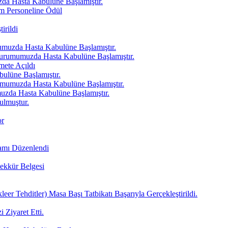
a Hasta Kabulüne Başlamıştır.
m Personeline Ödül
irildi
uzda Hasta Kabulüne Başlamıştır.
rumumuzda Hasta Kabulüne Başlamıştır.
mete Açıldı
ulüne Başlamıştır.
muzda Hasta Kabulüne Başlamıştır.
uzda Hasta Kabulüne Başlamıştır.
ulmuştur.
or
amı Düzenlendi
ekkür Belgesi
r Tehditler) Masa Başı Tatbikatı Başarıyla Gerçekleştirildi.
 Ziyaret Etti.