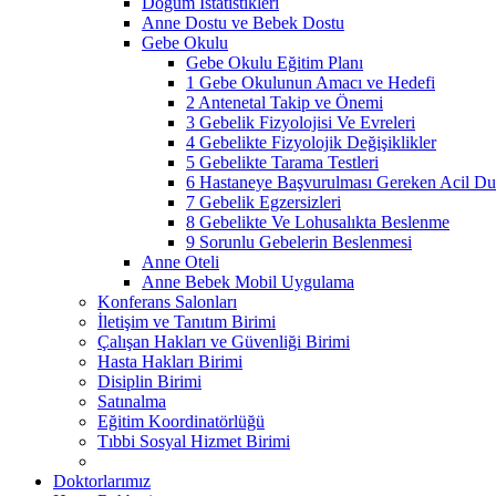
Doğum İstatistikleri
Anne Dostu ve Bebek Dostu
Gebe Okulu
Gebe Okulu Eğitim Planı
1 Gebe Okulunun Amacı ve Hedefi
2 Antenetal Takip ve Önemi
3 Gebelik Fizyolojisi Ve Evreleri
4 Gebelikte Fizyolojik Değişiklikler
5 Gebelikte Tarama Testleri
6 Hastaneye Başvurulması Gereken Acil Dur
7 Gebelik Egzersizleri
8 Gebelikte Ve Lohusalıkta Beslenme
9 Sorunlu Gebelerin Beslenmesi
Anne Oteli
Anne Bebek Mobil Uygulama
Konferans Salonları
İletişim ve Tanıtım Birimi
Çalışan Hakları ve Güvenliği Birimi
Hasta Hakları Birimi
Disiplin Birimi
Satınalma
Eğitim Koordinatörlüğü
Tıbbi Sosyal Hizmet Birimi
Doktorlarımız