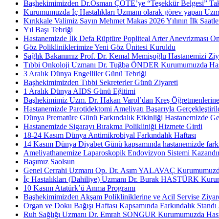
Başhekimimizden Dr.Osman ÇÖTE’ye “Teşekkür Belgesi” Tak
Kurumumuzda İç Hastalıkları Uzmanı olarak görev yapan Uzm.
Kırıkkale Valimiz Sayın Mehmet Makas 2026 Yılının İlk Saatler
Yıl Başı Tebriği
Hastanemizde İlk Defa Rüptüre Popliteal Arter Anevrizması On
Göz Polikliniklerimize Yeni Göz Ünitesi Kuruldu
Sağlık Bakanımız Prof. Dr. Kemal Memişoğlu Hastanemizi Ziya
Tıbbi Onkoloji Uzmanı Dr. Tuğba ÖNDER Kurumumuzda Hasta
3 Aralık Dünya Engelliler Günü Tebriği
Başhekimimizden Tıbbi Sekreterler Günü Ziyareti
1 Aralık Dünya AIDS Günü Eğitimi
Başhekimimiz Uzm. Dr. Hakan Varol’dan Kreş Öğretmenlerine
Hastanemizde Parotidektomi Ameliyatı Başarıyla Gerçekleştiril
Dünya Prematüre Günü Farkındalık Etkinliği Hastanemizde Gerç
Hastanemizde Sigarayı Bırakma Polikliniği Hizmete Girdi
18-24 Kasım Dünya Antimikrobiyal Farkındalık Haftası
14 Kasım Dünya Diyabet Günü kapsamında hastanemizde farkınd
Ameliyathanemize Laparoskopik Endovizyon Sistemi Kazandır
Başımız Saolsun
Genel Cerrahi Uzmanı Op. Dr. Asım YALAVAÇ Kurumumuzda 
İç Hastalıkları (Dahiliye) Uzmanı Dr. Burak HASTÜRK Kuru
10 Kasım Atatürk’ü Anma Programı
Başhekimimizden Akşam Polikliniklerine ve Acil Servise Ziyar
Organ ve Doku Bağışı Haftası Kapsamında Farkındalık Standı 
Ruh Sağlığı Uzmanı Dr. Emrah SONGUR Kurumumuzda Hasta 