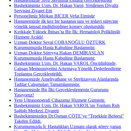
Hastanemizde Sivil Savunma Eğitimi Gerçekleştirildi
Başhekimimiz Uzm. Dr. Hakan Varol, Yenilenen Diyaliz
Servisini Ziyaret Etti
Personelimiz Müjkan BİÇER Vefat Etmiştir
Hastanemizde ilk kez bir hastanın tanı ve tedavi sürecine
yönelik tanısal multidisipliner konsey oluşturuldu
Kırıkkale Yüksek İhtisas’ta Bir İlk: Hematoloji Polikliniği
Hizmete Açıldı!
Uzman Doktor Seval ÇOBANOĞLU ÖZTÜRK
Kurumumuzda Hasta Kabulüne Başlamıştır.
Uzman Doktor Süreyya Hakan DEMİRASLAN
Kurumumuzda Hasta Kabulüne Başlamıştır.
Başhekimimiz Uzm. Dr. Hakan VAROL Öncülüğünde,
Çalışan Memnuniyetini Artırmaya Yönelik Değerlendirme
Toplantısı Gerçekleştirildi.
Hastanemizde Ameliyathane ve Strelizasyon Alanlarında
Tadilat Çalışmaları Tamamlanmıştır.
Hastanemizde Bir İlki Gerçekleştirmenin Gururunu
Yaşıyoruz!
Yeni Ultrasonografi Cihazımız Hizmete Girmiştir.
Başhekimimiz Uzm. Dr. Hakan VAROL'un Toplum Ruh
Sağlığı Merkezi Ziyareti
Başhekimimizden Dr.Osman ÇÖTE’ye “Teşekkür Belgesi”
Takdim Edildi.
Kurumumuzda İç Hastalıkları Uzmanı olarak görev yapan