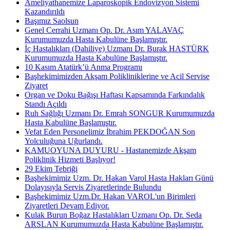
Ameliyathanemize Laparoskopik Endovizyon Sistemi
Kazandırıldı
Başımız Saolsun
Genel Cerrahi Uzmanı Op. Dr. Asım YALAVAÇ
Kurumumuzda Hasta Kabulüne Başlamıştır.
İç Hastalıkları (Dahiliye) Uzmanı Dr. Burak HASTÜRK
Kurumumuzda Hasta Kabulüne Başlamıştır.
10 Kasım Atatürk’ü Anma Programı
Başhekimimizden Akşam Polikliniklerine ve Acil Servise
Ziyaret
Organ ve Doku Bağışı Haftası Kapsamında Farkındalık
Standı Açıldı
Ruh Sağlığı Uzmanı Dr. Emrah SONGUR Kurumumuzda
Hasta Kabulüne Başlamıştır.
Vefat Eden Personelimiz İbrahim PEKDOĞAN Son
Yolculuğuna Uğurlandı.
KAMUOYUNA DUYURU - Hastanemizde Akşam
Poliklinik Hizmeti Başlıyor!
29 Ekim Tebriği
Başhekimimiz Uzm. Dr. Hakan Varol Hasta Hakları Günü
Dolayısıyla Servis Ziyaretlerinde Bulundu
Başhekimimiz Uzm.Dr. Hakan VAROL'un Birimleri
Ziyaretleri Devam Ediyor.
Kulak Burun Boğaz Hastalıkları Uzmanı Op. Dr. Seda
ARSLAN Kurumumuzda Hasta Kabulüne Başlamıştır.