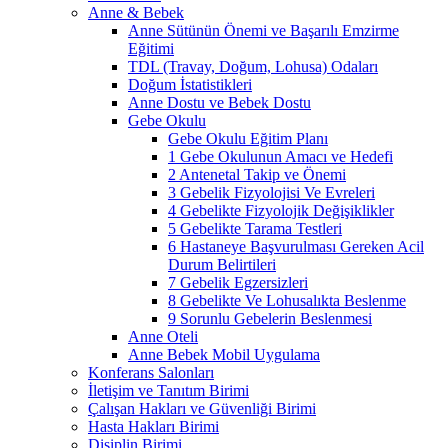
Anne & Bebek
Anne Sütünün Önemi ve Başarılı Emzirme
Eğitimi
TDL (Travay, Doğum, Lohusa) Odaları
Doğum İstatistikleri
Anne Dostu ve Bebek Dostu
Gebe Okulu
Gebe Okulu Eğitim Planı
1 Gebe Okulunun Amacı ve Hedefi
2 Antenetal Takip ve Önemi
3 Gebelik Fizyolojisi Ve Evreleri
4 Gebelikte Fizyolojik Değişiklikler
5 Gebelikte Tarama Testleri
6 Hastaneye Başvurulması Gereken Acil
Durum Belirtileri
7 Gebelik Egzersizleri
8 Gebelikte Ve Lohusalıkta Beslenme
9 Sorunlu Gebelerin Beslenmesi
Anne Oteli
Anne Bebek Mobil Uygulama
Konferans Salonları
İletişim ve Tanıtım Birimi
Çalışan Hakları ve Güvenliği Birimi
Hasta Hakları Birimi
Disiplin Birimi