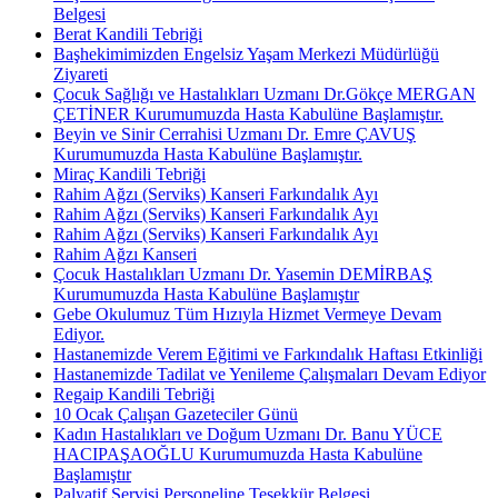
Belgesi
Berat Kandili Tebriği
Başhekimimizden Engelsiz Yaşam Merkezi Müdürlüğü
Ziyareti
Çocuk Sağlığı ve Hastalıkları Uzmanı Dr.Gökçe MERGAN
ÇETİNER Kurumumuzda Hasta Kabulüne Başlamıştır.
Beyin ve Sinir Cerrahisi Uzmanı Dr. Emre ÇAVUŞ
Kurumumuzda Hasta Kabulüne Başlamıştır.
Miraç Kandili Tebriği
Rahim Ağzı (Serviks) Kanseri Farkındalık Ayı
Rahim Ağzı (Serviks) Kanseri Farkındalık Ayı
Rahim Ağzı (Serviks) Kanseri Farkındalık Ayı
Rahim Ağzı Kanseri
Çocuk Hastalıkları Uzmanı Dr. Yasemin DEMİRBAŞ
Kurumumuzda Hasta Kabulüne Başlamıştır
Gebe Okulumuz Tüm Hızıyla Hizmet Vermeye Devam
Ediyor.
Hastanemizde Verem Eğitimi ve Farkındalık Haftası Etkinliği
Hastanemizde Tadilat ve Yenileme Çalışmaları Devam Ediyor
Regaip Kandili Tebriği
10 Ocak Çalışan Gazeteciler Günü
Kadın Hastalıkları ve Doğum Uzmanı Dr. Banu YÜCE
HACIPAŞAOĞLU Kurumumuzda Hasta Kabulüne
Başlamıştır
Palyatif Servisi Personeline Teşekkür Belgesi