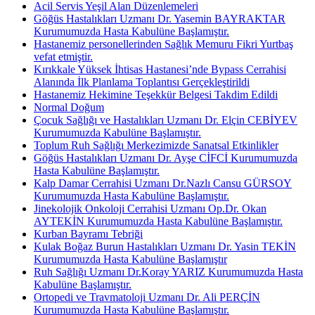
Acil Servis Yeşil Alan Düzenlemeleri
Göğüs Hastalıkları Uzmanı Dr. Yasemin BAYRAKTAR
Kurumumuzda Hasta Kabulüne Başlamıştır.
Hastanemiz personellerinden Sağlık Memuru Fikri Yurtbaş
vefat etmiştir.
Kırıkkale Yüksek İhtisas Hastanesi’nde Bypass Cerrahisi
Alanında İlk Planlama Toplantısı Gerçekleştirildi
Hastanemiz Hekimine Teşekkür Belgesi Takdim Edildi
Normal Doğum
Çocuk Sağlığı ve Hastalıkları Uzmanı Dr. Elçin CEBİYEV
Kurumumuzda Kabulüne Başlamıştır.
Toplum Ruh Sağlığı Merkezimizde Sanatsal Etkinlikler
Göğüs Hastalıkları Uzmanı Dr. Ayşe CİFCİ Kurumumuzda
Hasta Kabulüne Başlamıştır.
Kalp Damar Cerrahisi Uzmanı Dr.Nazlı Cansu GÜRSOY
Kurumumuzda Hasta Kabulüne Başlamıştır.
Jinekolojik Onkoloji Cerrahisi Uzmanı Op.Dr. Okan
AYTEKİN Kurumumuzda Hasta Kabulüne Başlamıştır.
Kurban Bayramı Tebriği
Kulak Boğaz Burun Hastalıkları Uzmanı Dr. Yasin TEKİN
Kurumumuzda Hasta Kabulüne Başlamıştır
Ruh Sağlığı Uzmanı Dr.Koray YARIZ Kurumumuzda Hasta
Kabulüne Başlamıştır.
Ortopedi ve Travmatoloji Uzmanı Dr. Ali PERÇİN
Kurumumuzda Hasta Kabulüne Başlamıştır.