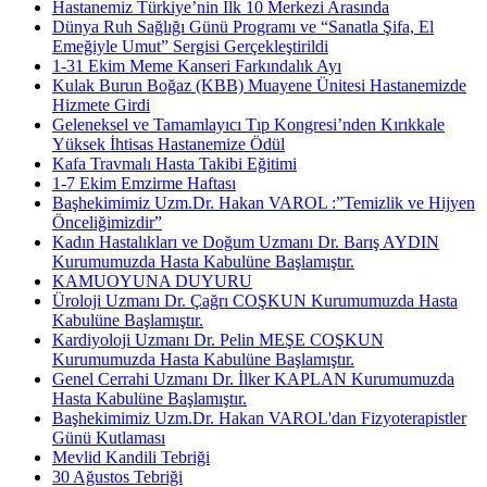
Hastanemiz Türkiye’nin İlk 10 Merkezi Arasında
Dünya Ruh Sağlığı Günü Programı ve “Sanatla Şifa, El
Emeğiyle Umut” Sergisi Gerçekleştirildi
1-31 Ekim Meme Kanseri Farkındalık Ayı
Kulak Burun Boğaz (KBB) Muayene Ünitesi Hastanemizde
Hizmete Girdi
Geleneksel ve Tamamlayıcı Tıp Kongresi’nden Kırıkkale
Yüksek İhtisas Hastanemize Ödül
Kafa Travmalı Hasta Takibi Eğitimi
1-7 Ekim Emzirme Haftası
Başhekimimiz Uzm.Dr. Hakan VAROL :”Temizlik ve Hijyen
Önceliğimizdir”
Kadın Hastalıkları ve Doğum Uzmanı Dr. Barış AYDIN
Kurumumuzda Hasta Kabulüne Başlamıştır.
KAMUOYUNA DUYURU
Üroloji Uzmanı Dr. Çağrı COŞKUN Kurumumuzda Hasta
Kabulüne Başlamıştır.
Kardiyoloji Uzmanı Dr. Pelin MEŞE COŞKUN
Kurumumuzda Hasta Kabulüne Başlamıştır.
Genel Cerrahi Uzmanı Dr. İlker KAPLAN Kurumumuzda
Hasta Kabulüne Başlamıştır.
Başhekimimiz Uzm.Dr. Hakan VAROL'dan Fizyoterapistler
Günü Kutlaması
Mevlid Kandili Tebriği
30 Ağustos Tebriği