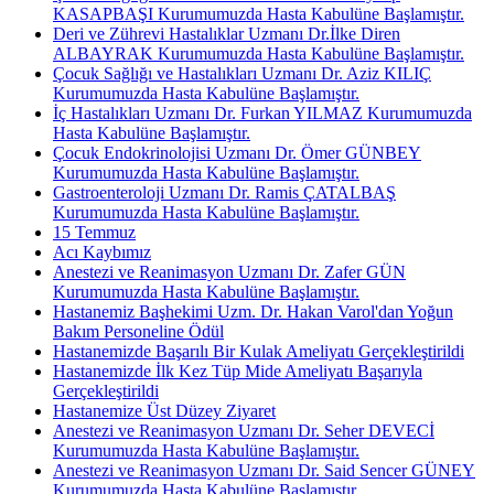
KASAPBAŞI Kurumumuzda Hasta Kabulüne Başlamıştır.
Deri ve Zührevi Hastalıklar Uzmanı Dr.İlke Diren
ALBAYRAK Kurumumuzda Hasta Kabulüne Başlamıştır.
Çocuk Sağlığı ve Hastalıkları Uzmanı Dr. Aziz KILIÇ
Kurumumuzda Hasta Kabulüne Başlamıştır.
İç Hastalıkları Uzmanı Dr. Furkan YILMAZ Kurumumuzda
Hasta Kabulüne Başlamıştır.
Çocuk Endokrinolojisi Uzmanı Dr. Ömer GÜNBEY
Kurumumuzda Hasta Kabulüne Başlamıştır.
Gastroenteroloji Uzmanı Dr. Ramis ÇATALBAŞ
Kurumumuzda Hasta Kabulüne Başlamıştır.
15 Temmuz
Acı Kaybımız
Anestezi ve Reanimasyon Uzmanı Dr. Zafer GÜN
Kurumumuzda Hasta Kabulüne Başlamıştır.
Hastanemiz Başhekimi Uzm. Dr. Hakan Varol'dan Yoğun
Bakım Personeline Ödül
Hastanemizde Başarılı Bir Kulak Ameliyatı Gerçekleştirildi
Hastanemizde İlk Kez Tüp Mide Ameliyatı Başarıyla
Gerçekleştirildi
Hastanemize Üst Düzey Ziyaret
Anestezi ve Reanimasyon Uzmanı Dr. Seher DEVECİ
Kurumumuzda Hasta Kabulüne Başlamıştır.
Anestezi ve Reanimasyon Uzmanı Dr. Said Sencer GÜNEY
Kurumumuzda Hasta Kabulüne Başlamıştır.