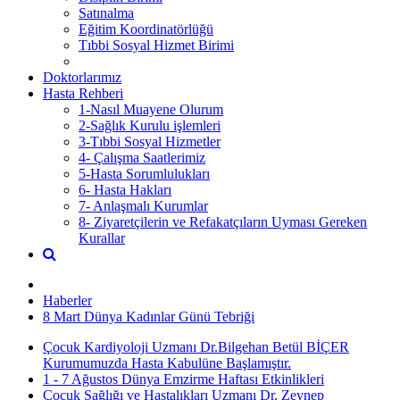
Satınalma
Eğitim Koordinatörlüğü
Tıbbi Sosyal Hizmet Birimi
Doktorlarımız
Hasta Rehberi
1-Nasıl Muayene Olurum
2-Sağlık Kurulu işlemleri
3-Tıbbi Sosyal Hizmetler
4- Çalışma Saatlerimiz
5-Hasta Sorumlulukları
6- Hasta Hakları
7- Anlaşmalı Kurumlar
8- Ziyaretçilerin ve Refakatçıların Uyması Gereken
Kurallar
Haberler
8 Mart Dünya Kadınlar Günü Tebriği
Çocuk Kardiyoloji Uzmanı Dr.Bilgehan Betül BİÇER
Kurumumuzda Hasta Kabulüne Başlamıştır.
1 - 7 Ağustos Dünya Emzirme Haftası Etkinlikleri
Çocuk Sağlığı ve Hastalıkları Uzmanı Dr. Zeynep