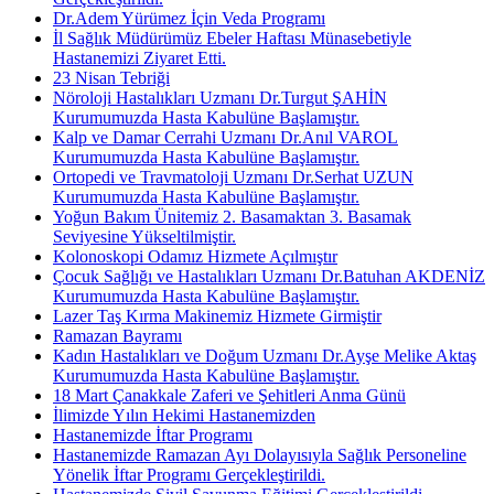
Dr.Adem Yürümez İçin Veda Programı
İl Sağlık Müdürümüz Ebeler Haftası Münasebetiyle
Hastanemizi Ziyaret Etti.
23 Nisan Tebriği
Nöroloji Hastalıkları Uzmanı Dr.Turgut ŞAHİN
Kurumumuzda Hasta Kabulüne Başlamıştır.
Kalp ve Damar Cerrahi Uzmanı Dr.Anıl VAROL
Kurumumuzda Hasta Kabulüne Başlamıştır.
Ortopedi ve Travmatoloji Uzmanı Dr.Serhat UZUN
Kurumumuzda Hasta Kabulüne Başlamıştır.
Yoğun Bakım Ünitemiz 2. Basamaktan 3. Basamak
Seviyesine Yükseltilmiştir.
Kolonoskopi Odamız Hizmete Açılmıştır
Çocuk Sağlığı ve Hastalıkları Uzmanı Dr.Batuhan AKDENİZ
Kurumumuzda Hasta Kabulüne Başlamıştır.
Lazer Taş Kırma Makinemiz Hizmete Girmiştir
Ramazan Bayramı
Kadın Hastalıkları ve Doğum Uzmanı Dr.Ayşe Melike Aktaş
Kurumumuzda Hasta Kabulüne Başlamıştır.
18 Mart Çanakkale Zaferi ve Şehitleri Anma Günü
İlimizde Yılın Hekimi Hastanemizden
Hastanemizde İftar Programı
Hastanemizde Ramazan Ayı Dolayısıyla Sağlık Personeline
Yönelik İftar Programı Gerçekleştirildi.