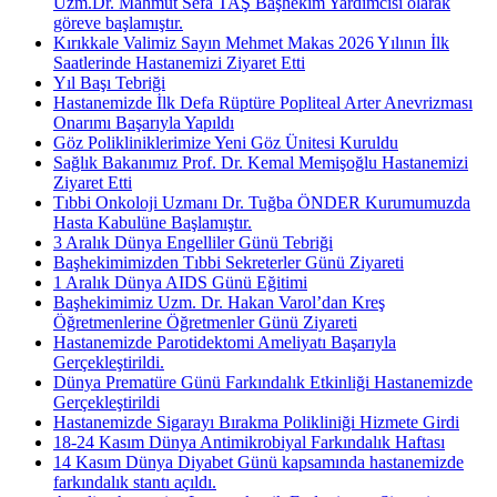
Uzm.Dr. Mahmut Sefa TAŞ Başhekim Yardımcısı olarak
göreve başlamıştır.
Kırıkkale Valimiz Sayın Mehmet Makas 2026 Yılının İlk
Saatlerinde Hastanemizi Ziyaret Etti
Yıl Başı Tebriği
Hastanemizde İlk Defa Rüptüre Popliteal Arter Anevrizması
Onarımı Başarıyla Yapıldı
Göz Polikliniklerimize Yeni Göz Ünitesi Kuruldu
Sağlık Bakanımız Prof. Dr. Kemal Memişoğlu Hastanemizi
Ziyaret Etti
Tıbbi Onkoloji Uzmanı Dr. Tuğba ÖNDER Kurumumuzda
Hasta Kabulüne Başlamıştır.
3 Aralık Dünya Engelliler Günü Tebriği
Başhekimimizden Tıbbi Sekreterler Günü Ziyareti
1 Aralık Dünya AIDS Günü Eğitimi
Başhekimimiz Uzm. Dr. Hakan Varol’dan Kreş
Öğretmenlerine Öğretmenler Günü Ziyareti
Hastanemizde Parotidektomi Ameliyatı Başarıyla
Gerçekleştirildi.
Dünya Prematüre Günü Farkındalık Etkinliği Hastanemizde
Gerçekleştirildi
Hastanemizde Sigarayı Bırakma Polikliniği Hizmete Girdi
18-24 Kasım Dünya Antimikrobiyal Farkındalık Haftası
14 Kasım Dünya Diyabet Günü kapsamında hastanemizde
farkındalık stantı açıldı.