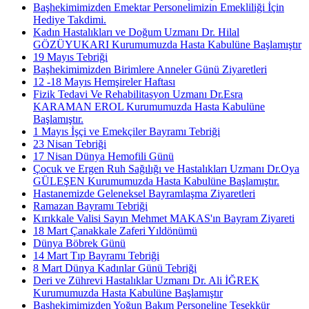
Başhekimimizden Emektar Personelimizin Emekliliği İçin
Hediye Takdimi.
Kadın Hastalıkları ve Doğum Uzmanı Dr. Hilal
GÖZÜYUKARI Kurumumuzda Hasta Kabulüne Başlamıştır
19 Mayıs Tebriği
Başhekimimizden Birimlere Anneler Günü Ziyaretleri
12 -18 Mayıs Hemşireler Haftası
Fizik Tedavi Ve Rehabilitasyon Uzmanı Dr.Esra
KARAMAN EROL Kurumumuzda Hasta Kabulüne
Başlamıştır.
1 Mayıs İşçi ve Emekçiler Bayramı Tebriği
23 Nisan Tebriği
17 Nisan Dünya Hemofili Günü
Çocuk ve Ergen Ruh Sağılığı ve Hastalıkları Uzmanı Dr.Oya
GÜLEŞEN Kurumumuzda Hasta Kabulüne Başlamıştır.
Hastanemizde Geleneksel Bayramlaşma Ziyaretleri
Ramazan Bayramı Tebriği
Kırıkkale Valisi Sayın Mehmet MAKAS'ın Bayram Ziyareti
18 Mart Çanakkale Zaferi Yıldönümü
Dünya Böbrek Günü
14 Mart Tıp Bayramı Tebriği
8 Mart Dünya Kadınlar Günü Tebriği
Deri ve Zührevi Hastalıklar Uzmanı Dr. Ali İĞREK
Kurumumuzda Hasta Kabulüne Başlamıştır
Başhekimimizden Yoğun Bakım Personeline Teşekkür