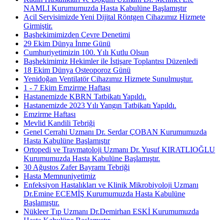
NAMLI Kurumumuzda Hasta Kabulüne Başlamıştır
Acil Servisimizde Yeni Dijital Röntgen Cihazımız Hizmete
Girmiştir.
Başhekimimizden Çevre Denetimi
29 Ekim Dünya İnme Günü
Cumhuriyetimizin 100. Yılı Kutlu Olsun
Başhekimimiz Hekimler ile İstişare Toplantısı Düzenledi
18 Ekim Dünya Osteoporoz Günü
Yenidoğan Ventilatör Cihazımız Hizmete Sunulmuştur.
1 - 7 Ekim Emzirme Haftası
Hastanemizde KBRN Tatbikatı Yapıldı.
Hastanemizde 2023 Yılı Yangın Tatbikatı Yapıldı.
Emzirme Haftası
Mevlid Kandili Tebriği
Genel Cerrahi Uzmanı Dr. Serdar ÇOBAN Kurumumuzda
Hasta Kabulüne Başlamıştır
Ortopedi ve Travmatoloji Uzmanı Dr. Yusuf KIRATLIOĞLU
Kurumumuzda Hasta Kabulüne Başlamıştır.
30 Ağustos Zafer Bayramı Tebriği
Hasta Memnuniyetimiz
Enfeksiyon Hastalıkları ve Klinik Mikrobiyoloji Uzmanı
Dr.Emine ECEMİŞ Kurumumuzda Hasta Kabulüne
Başlamıştır.
Nükleer Tıp Uzmanı Dr.Demirhan ESKİ Kurumumuzda