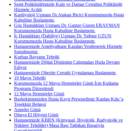
Semt Polikliniğimizde Kalp ve Damar Cerrahisi Polikliniği
Hizmete Açıldı
Kardiyoloji Uzmanı Dr.Atakan Biçici Kurumumuzda Hasta
Kabulüne Başlamıştır.
Göz Hastalıkları Uzmanı Dr. Gamze Gizem ERAYMAN
Kurumumuzda Hasta Kabulüne Başlamıştır.
İç Hastalıkları (Dahiliye) Uzmanı Dr. Yağnur UZUN
Kurumumuzda Hasta Kabulüne Başlamıştır.
Hastanemizde Ameliyathane Kapıları Yenilenerek Hizmete
Sunulmuştur.
Kurban Bayramı Tebriği
Hastanemizde Dijital Dönüşüm Çalışmaları Hızla Devam
Ediyor
Hastanemizde Obezite Cerrahi Uygulaması Başlamıştır.
19 Mayıs Tebriği
Kurumumuzda 12 Mayıs Hemşireler Günü İçin Kutlama
Programı Düzenlendi
12 Mayıs Hemşireler Günü
Başhekimimizden Hasta Kayıt Personelimiz Kaplan Kılıç’a
Teşekkür Belgesi
Anneler Günü
Dünya El Hijyeni Günü
Hastanemizde KBRN (Kimyasal, Biyolojik, Radyolojik ve
Nükleer Tehditler) Masa Başı Tatbikatı Başarıyla
Gerçekleştirildi.