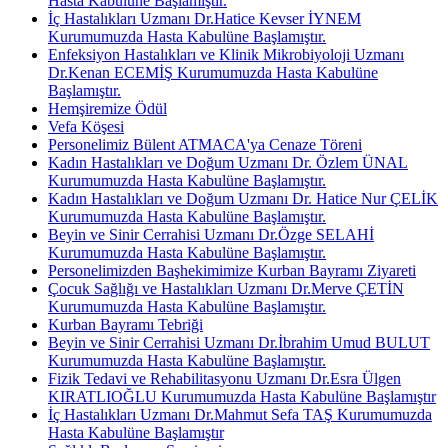
Hasta Kabulüne Başlamıştır.
İç Hastalıkları Uzmanı Dr.Hatice Kevser İYNEM
Kurumumuzda Hasta Kabulüne Başlamıştır.
Enfeksiyon Hastalıkları ve Klinik Mikrobiyoloji Uzmanı
Dr.Kenan ECEMİŞ Kurumumuzda Hasta Kabulüne
Başlamıştır.
Hemşiremize Ödül
Vefa Köşesi
Personelimiz Bülent ATMACA'ya Cenaze Töreni
Kadın Hastalıkları ve Doğum Uzmanı Dr. Özlem ÜNAL
Kurumumuzda Hasta Kabulüne Başlamıştır.
Kadın Hastalıkları ve Doğum Uzmanı Dr. Hatice Nur ÇELİK
Kurumumuzda Hasta Kabulüne Başlamıştır.
Beyin ve Sinir Cerrahisi Uzmanı Dr.Özge SELAHİ
Kurumumuzda Hasta Kabulüne Başlamıştır.
Personelimizden Başhekimimize Kurban Bayramı Ziyareti
Çocuk Sağlığı ve Hastalıkları Uzmanı Dr.Merve ÇETİN
Kurumumuzda Hasta Kabulüne Başlamıştır.
Kurban Bayramı Tebriği
Beyin ve Sinir Cerrahisi Uzmanı Dr.İbrahim Umud BULUT
Kurumumuzda Hasta Kabulüne Başlamıştır.
Fizik Tedavi ve Rehabilitasyonu Uzmanı Dr.Esra Ülgen
KIRATLIOĞLU Kurumumuzda Hasta Kabulüne Başlamıştır
İç Hastalıkları Uzmanı Dr.Mahmut Sefa TAŞ Kurumumuzda
Hasta Kabulüne Başlamıştır