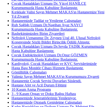
Çocuk Hastalıkları Uzmanı Dr. Yücel HANİLÇE
Kurumumuzda Hasta Kabulüne Başlamıştır.
Kırıkkale Valisi Sayın Mehmet MAKAS'ın Hastanemize Yeni
Yıl Ziyareti
Hastanemizde Tadilat ve Yenileme Çalışmaları
Ruh Sağlığı Uzmanı Dr.Nagihan Ayaz NAYCI
Kurumumuzda Hasta Kabulüne Başlamıştır.
Başhekimimizden Birim Ziyaretleri
Nefroloji Uzmanımız Dr. Zeynep Ural 40. Ulusal Nefroloji
Kongresinde Sözlü Bildiri Birincilik Ödülü Almıştır.
Çocuk Hastalıkları Uzmanı Dr.Sevda TADİK Kurumumuzda
Hasta Kabulüne Başlamıştır.
Çocuk Endokrinoloji Uzmanı Dr.Onur GÖZMEN
Kurumumuzda Hasta Kabulüne Başlamıştır.
Kardiyoloji, Çocuk Hastalıkları ve KVC Servislerimizde
Hasta Başı Monitör Cihazı Hizmete Başlamıştır.
Gönüllülük Çalışmaları
Valimiz Sayın Mehmet MAKAS'ın Kurumumuzu Ziyareti
Hastanemiz Çocuk Servisi Duvarları Süslendi.
Hastane Afet ve Acil Durum Eğitimi
10 Kasım Anma Programı
3 - 9 Kasım Organ ve Doku Bağışı Haftası
Hastanemizde Jeneratörlerimiz Yenileniyor.
Hastanemizde Otopark Genişletme Çalışmaları
Kadın Hastalıkları ve Doğum Uzmanı Dr. Mehmet Efe