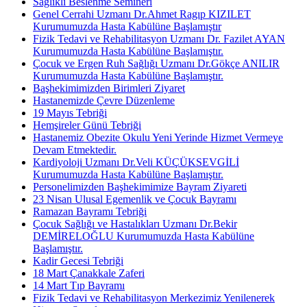
Sağlıklı Beslenme Semineri
Genel Cerrahi Uzmanı Dr.Ahmet Ragıp KIZILET
Kurumumuzda Hasta Kabülüne Başlamıştır
Fizik Tedavi ve Rehabilitasyon Uzmanı Dr. Fazilet AYAN
Kurumumuzda Hasta Kabülüne Başlamıştır.
Çocuk ve Ergen Ruh Sağlığı Uzmanı Dr.Gökçe ANILIR
Kurumumuzda Hasta Kabülüne Başlamıştır.
Başhekimimizden Birimleri Ziyaret
Hastanemizde Çevre Düzenleme
19 Mayıs Tebriği
Hemşireler Günü Tebriği
Hastanemiz Obezite Okulu Yeni Yerinde Hizmet Vermeye
Devam Etmektedir.
Kardiyoloji Uzmanı Dr.Veli KÜÇÜKSEVGİLİ
Kurumumuzda Hasta Kabülüne Başlamıştır.
Personelimizden Başhekimimize Bayram Ziyareti
23 Nisan Ulusal Egemenlik ve Çocuk Bayramı
Ramazan Bayramı Tebriği
Çocuk Sağlığı ve Hastalıkları Uzmanı Dr.Bekir
DEMİRELOĞLU Kurumumuzda Hasta Kabülüne
Başlamıştır.
Kadir Gecesi Tebriği
18 Mart Çanakkale Zaferi
14 Mart Tıp Bayramı
Fizik Tedavi ve Rehabilitasyon Merkezimiz Yenilenerek