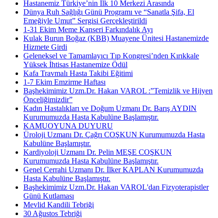
Hastanemiz Türkiye’nin İlk 10 Merkezi Arasında
Dünya Ruh Sağlığı Günü Programı ve “Sanatla Şifa, El
Emeğiyle Umut” Sergisi Gerçekleştirildi
1-31 Ekim Meme Kanseri Farkındalık Ayı
Kulak Burun Boğaz (KBB) Muayene Ünitesi Hastanemizde
Hizmete Girdi
Geleneksel ve Tamamlayıcı Tıp Kongresi’nden Kırıkkale
Yüksek İhtisas Hastanemize Ödül
Kafa Travmalı Hasta Takibi Eğitimi
1-7 Ekim Emzirme Haftası
Başhekimimiz Uzm.Dr. Hakan VAROL :”Temizlik ve Hijyen
Önceliğimizdir”
Kadın Hastalıkları ve Doğum Uzmanı Dr. Barış AYDIN
Kurumumuzda Hasta Kabulüne Başlamıştır.
KAMUOYUNA DUYURU
Üroloji Uzmanı Dr. Çağrı COŞKUN Kurumumuzda Hasta
Kabulüne Başlamıştır.
Kardiyoloji Uzmanı Dr. Pelin MEŞE COŞKUN
Kurumumuzda Hasta Kabulüne Başlamıştır.
Genel Cerrahi Uzmanı Dr. İlker KAPLAN Kurumumuzda
Hasta Kabulüne Başlamıştır.
Başhekimimiz Uzm.Dr. Hakan VAROL'dan Fizyoterapistler
Günü Kutlaması
Mevlid Kandili Tebriği
30 Ağustos Tebriği