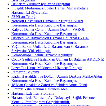
Dr.Adem Yürümez İçin Veda Programı
İl Sağlık Müdürümüz Ebeler Haftası Münasebetiyle
Hastanemizi Ziyaret Etti.
23 Nisan Tebriği
Nöroloji Hastalıkları Uzmanı Dr.Turgut ŞAHİN
Kurumumuzda Hasta Kabulüne Başlamıştır.
Kalp ve Damar Cerrahi Uzmanı Dr.Anıl VAROL
Kurumumuzda Hasta Kabulüne Başlamıştır.
Ortopedi ve Travmatoloji Uzmanı Dr.Serhat UZUN
Kurumumuzda Hasta Kabulüne Başlamıştır.
Yoğun Bakım Ünitemiz 2. Basamaktan 3. Basamak
Seviyesine Yükseltilmiştir.
Kolonoskopi Odamız Hizmete Açılmıştır
Çocuk Sağlığı ve Hastalıkları Uzmanı Dr.Batuhan AKDENİZ
Kurumumuzda Hasta Kabulüne Başlamıştır.
Lazer Taş Kırma Makinemiz Hizmete Girmiştir
Ramazan Bayramı
Kadın Hastalıkları ve Doğum Uzmanı Dr.Ayşe Melike Aktaş
Kurumumuzda Hasta Kabulüne Başlamıştır.
18 Mart Çanakkale Zaferi ve Şehitleri Anma Günü
İlimizde Yılın Hekimi Hastanemizden
Hastanemizde İftar Programı
Hastanemizde Ramazan Ayı Dolayısıyla Sağlık Personeline
Yönelik İftar Programı Gerçekleştirildi.