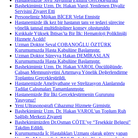
Hastanemizde Sivil Savunma Eğitimi Gerçekleştirildi
Başhekimimiz Uzm. Dr. Hakan Varol, Yenilenen Diyaliz
Servisini Ziyaret Etti
Personelimiz Müjkan BİÇER Vefat Etmiştir
Hastanemizde ilk kez bir hastanın tanı ve tedavi sürecine
yönelik tanısal multidisipliner konsey oluşturuldu
Kırıkkale Yüksek İhtisas’ta Bir İlk: Hematoloji Polikliniği
Hizmete Açıldı!
Uzman Doktor Seval ÇOBANOĞLU ÖZTÜRK
Kurumumuzda Hasta Kabulüne Başlamıştır.
Uzman Doktor Süreyya Hakan DEMİRASLAN
Kurumumuzda Hasta Kabulüne Başlamıştır.
Başhekimimiz Uzm. Dr. Hakan VAROL Öncülüğünde,
Çalışan Memnuniyetini Artırmaya Yönelik Değerlendirme
Toplantısı Gerçekleştirildi.
Hastanemizde Ameliyathane ve Strelizasyon Alanlarında
Tadilat Çalışmaları Tamamlanmıştır.
Hastanemizde Bir İlki Gerçekleştirmenin Gururunu
Yaşıyoruz!
Yeni Ultrasonografi Cihazımız Hizmete Girmiştir.
Başhekimimiz Uzm. Dr. Hakan VAROL'un Toplum Ruh
Sağlığı Merkezi Ziyareti
Başhekimimizden Dr.Osman ÇÖTE’ye “Teşekkür Belgesi”
Takdim Edildi.
Kurumumuzda İç Hastalıkları Uzmanı olarak görev yapan