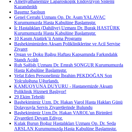
Ameliyathanemize Laparoskopik Endovizyon Sistemi
Kazandırıldı
Başımız Saolsun
Genel Cerrahi Uzmanı Op. Dr. Asım YALAVAÇ
Kurumumuzda Hasta Kabulüne Başlamıştır.
İç Hastalıkları (Dahiliye) Uzmanı Dr. Burak HASTÜRK
Kurumumuzda Hasta Kabulüne Başlamıştır.
10 Kasım Atatürk’ü Anma Programı
Başhekimimizden Akşam Polikliniklerine ve Acil Servise
Ziyaret
Organ ve Doku Bağışı Haftası Kapsamında Farkındalık
Standı Açıldı
Ruh Sağlığı Uzmanı Dr. Emrah SONGUR Kurumumuzda
Hasta Kabulüne Başlamıştır.
Vefat Eden Personelimiz İbrahim PEKDOĞAN Son
Yolculuğuna Uğurlandı.
KAMUOYUNA DUYURU - Hastanemizde Akşam
Poliklinik Hizmeti Başlıyor!
29 Ekim Tebriği
Başhekimimiz Uzm. Dr. Hakan Varol Hasta Hakları Günü
Dolayısıyla Servis Ziyaretlerinde Bulundu
Başhekimimiz Uzm.Dr. Hakan VAROL'un Birimleri
Ziyaretleri Devam Ediyor.
Kulak Burun Boğaz Hastalıkları Uzmanı Op. Dr. Seda
ARSLAN Kurumumuzda Hasta Kabulüne Başlamıştır.