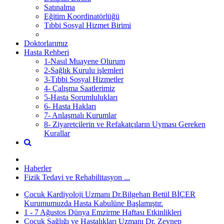
Satınalma
Eğitim Koordinatörlüğü
Tıbbi Sosyal Hizmet Birimi
Doktorlarımız
Hasta Rehberi
1-Nasıl Muayene Olurum
2-Sağlık Kurulu işlemleri
3-Tıbbi Sosyal Hizmetler
4- Çalışma Saatlerimiz
5-Hasta Sorumlulukları
6- Hasta Hakları
7- Anlaşmalı Kurumlar
8- Ziyaretçilerin ve Refakatçıların Uyması Gereken
Kurallar
Haberler
Fizik Tedavi ve Rehabilitasyon ...
Çocuk Kardiyoloji Uzmanı Dr.Bilgehan Betül BİÇER
Kurumumuzda Hasta Kabulüne Başlamıştır.
1 - 7 Ağustos Dünya Emzirme Haftası Etkinlikleri
Çocuk Sağlığı ve Hastalıkları Uzmanı Dr. Zeynep