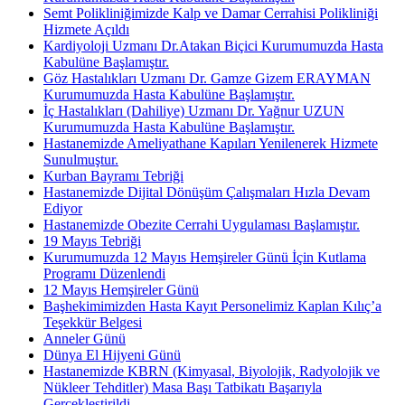
Semt Polikliniğimizde Kalp ve Damar Cerrahisi Polikliniği
Hizmete Açıldı
Kardiyoloji Uzmanı Dr.Atakan Biçici Kurumumuzda Hasta
Kabulüne Başlamıştır.
Göz Hastalıkları Uzmanı Dr. Gamze Gizem ERAYMAN
Kurumumuzda Hasta Kabulüne Başlamıştır.
İç Hastalıkları (Dahiliye) Uzmanı Dr. Yağnur UZUN
Kurumumuzda Hasta Kabulüne Başlamıştır.
Hastanemizde Ameliyathane Kapıları Yenilenerek Hizmete
Sunulmuştur.
Kurban Bayramı Tebriği
Hastanemizde Dijital Dönüşüm Çalışmaları Hızla Devam
Ediyor
Hastanemizde Obezite Cerrahi Uygulaması Başlamıştır.
19 Mayıs Tebriği
Kurumumuzda 12 Mayıs Hemşireler Günü İçin Kutlama
Programı Düzenlendi
12 Mayıs Hemşireler Günü
Başhekimimizden Hasta Kayıt Personelimiz Kaplan Kılıç’a
Teşekkür Belgesi
Anneler Günü
Dünya El Hijyeni Günü
Hastanemizde KBRN (Kimyasal, Biyolojik, Radyolojik ve
Nükleer Tehditler) Masa Başı Tatbikatı Başarıyla
Gerçekleştirildi.