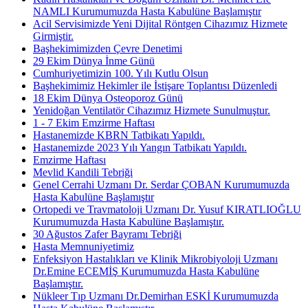
NAMLI Kurumumuzda Hasta Kabulüne Başlamıştır
Acil Servisimizde Yeni Dijital Röntgen Cihazımız Hizmete
Girmiştir.
Başhekimimizden Çevre Denetimi
29 Ekim Dünya İnme Günü
Cumhuriyetimizin 100. Yılı Kutlu Olsun
Başhekimimiz Hekimler ile İstişare Toplantısı Düzenledi
18 Ekim Dünya Osteoporoz Günü
Yenidoğan Ventilatör Cihazımız Hizmete Sunulmuştur.
1 - 7 Ekim Emzirme Haftası
Hastanemizde KBRN Tatbikatı Yapıldı.
Hastanemizde 2023 Yılı Yangın Tatbikatı Yapıldı.
Emzirme Haftası
Mevlid Kandili Tebriği
Genel Cerrahi Uzmanı Dr. Serdar ÇOBAN Kurumumuzda
Hasta Kabulüne Başlamıştır
Ortopedi ve Travmatoloji Uzmanı Dr. Yusuf KIRATLIOĞLU
Kurumumuzda Hasta Kabulüne Başlamıştır.
30 Ağustos Zafer Bayramı Tebriği
Hasta Memnuniyetimiz
Enfeksiyon Hastalıkları ve Klinik Mikrobiyoloji Uzmanı
Dr.Emine ECEMİŞ Kurumumuzda Hasta Kabulüne
Başlamıştır.
Nükleer Tıp Uzmanı Dr.Demirhan ESKİ Kurumumuzda