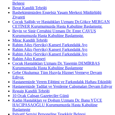
Belgesi
Berat Kandili Tebriği
Başhekimimizden Engelsiz Yaşam Merkezi Müdürlüğü
Ziyareti
Çocuk Sağlığı ve Hastalıkları Uzmanı Dr.Gökçe MERGAN
ÇETİNER Kurumumuzda Hasta Kabulüne Başlamıştır.
Beyin ve Sinir Cerrahisi Uzmanı Dr. Emre ÇAVUŞ
Kurumumuzda Hasta Kabulüne Başlamıştır.
Miraç Kandili Tebriği
Rahim Ağzı (Serviks) Kanseri Farkındalık Ayı
Rahim Ağzı (Serviks) Kanseri Farkındalık Ayı
Rahim Ağzı (Serviks) Kanseri Farkındalık Ayı
Rahim Ağzı Kanseri
Çocuk Hastalıkları Uzmanı Dr. Yasemin DEMİRBAŞ
Kurumumuzda Hasta Kabulüne Başlamıştır
Gebe Okulumuz Tüm Hızıyla Hizmet Vermeye Devam
Ediyor.
Hastanemizde Verem Eğitimi ve Farkındalık Haftası Etkinliği
Hastanemizde Tadilat ve Yenileme Çalışmaları Devam Ediyor
Regaip Kandili Tebriği
10 Ocak Çalışan Gazeteciler Günü
Kadın Hastalıkları ve Doğum Uzmanı Dr. Banu YÜCE
HACIPAŞAOĞLU Kurumumuzda Hasta Kabulüne
Başlamıştır
Palyatif Servisi Personeline Teşekkür Belgesi