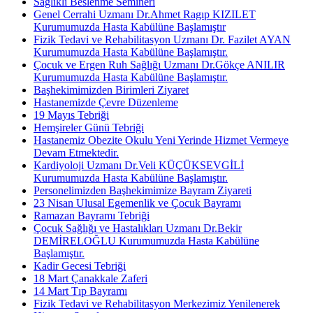
Sağlıklı Beslenme Semineri
Genel Cerrahi Uzmanı Dr.Ahmet Ragıp KIZILET
Kurumumuzda Hasta Kabülüne Başlamıştır
Fizik Tedavi ve Rehabilitasyon Uzmanı Dr. Fazilet AYAN
Kurumumuzda Hasta Kabülüne Başlamıştır.
Çocuk ve Ergen Ruh Sağlığı Uzmanı Dr.Gökçe ANILIR
Kurumumuzda Hasta Kabülüne Başlamıştır.
Başhekimimizden Birimleri Ziyaret
Hastanemizde Çevre Düzenleme
19 Mayıs Tebriği
Hemşireler Günü Tebriği
Hastanemiz Obezite Okulu Yeni Yerinde Hizmet Vermeye
Devam Etmektedir.
Kardiyoloji Uzmanı Dr.Veli KÜÇÜKSEVGİLİ
Kurumumuzda Hasta Kabülüne Başlamıştır.
Personelimizden Başhekimimize Bayram Ziyareti
23 Nisan Ulusal Egemenlik ve Çocuk Bayramı
Ramazan Bayramı Tebriği
Çocuk Sağlığı ve Hastalıkları Uzmanı Dr.Bekir
DEMİRELOĞLU Kurumumuzda Hasta Kabülüne
Başlamıştır.
Kadir Gecesi Tebriği
18 Mart Çanakkale Zaferi
14 Mart Tıp Bayramı
Fizik Tedavi ve Rehabilitasyon Merkezimiz Yenilenerek