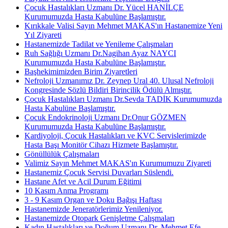
Çocuk Hastalıkları Uzmanı Dr. Yücel HANİLÇE
Kurumumuzda Hasta Kabulüne Başlamıştır.
Kırıkkale Valisi Sayın Mehmet MAKAS'ın Hastanemize Yeni
Yıl Ziyareti
Hastanemizde Tadilat ve Yenileme Çalışmaları
Ruh Sağlığı Uzmanı Dr.Nagihan Ayaz NAYCI
Kurumumuzda Hasta Kabulüne Başlamıştır.
Başhekimimizden Birim Ziyaretleri
Nefroloji Uzmanımız Dr. Zeynep Ural 40. Ulusal Nefroloji
Kongresinde Sözlü Bildiri Birincilik Ödülü Almıştır.
Çocuk Hastalıkları Uzmanı Dr.Sevda TADİK Kurumumuzda
Hasta Kabulüne Başlamıştır.
Çocuk Endokrinoloji Uzmanı Dr.Onur GÖZMEN
Kurumumuzda Hasta Kabulüne Başlamıştır.
Kardiyoloji, Çocuk Hastalıkları ve KVC Servislerimizde
Hasta Başı Monitör Cihazı Hizmete Başlamıştır.
Gönüllülük Çalışmaları
Valimiz Sayın Mehmet MAKAS'ın Kurumumuzu Ziyareti
Hastanemiz Çocuk Servisi Duvarları Süslendi.
Hastane Afet ve Acil Durum Eğitimi
10 Kasım Anma Programı
3 - 9 Kasım Organ ve Doku Bağışı Haftası
Hastanemizde Jeneratörlerimiz Yenileniyor.
Hastanemizde Otopark Genişletme Çalışmaları
Kadın Hastalıkları ve Doğum Uzmanı Dr. Mehmet Efe