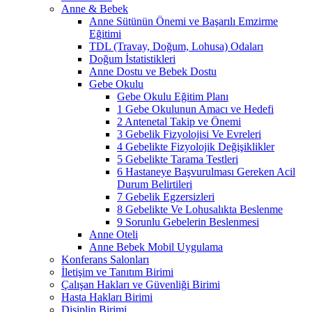
Anne & Bebek
Anne Sütünün Önemi ve Başarılı Emzirme
Eğitimi
TDL (Travay, Doğum, Lohusa) Odaları
Doğum İstatistikleri
Anne Dostu ve Bebek Dostu
Gebe Okulu
Gebe Okulu Eğitim Planı
1 Gebe Okulunun Amacı ve Hedefi
2 Antenetal Takip ve Önemi
3 Gebelik Fizyolojisi Ve Evreleri
4 Gebelikte Fizyolojik Değişiklikler
5 Gebelikte Tarama Testleri
6 Hastaneye Başvurulması Gereken Acil
Durum Belirtileri
7 Gebelik Egzersizleri
8 Gebelikte Ve Lohusalıkta Beslenme
9 Sorunlu Gebelerin Beslenmesi
Anne Oteli
Anne Bebek Mobil Uygulama
Konferans Salonları
İletişim ve Tanıtım Birimi
Çalışan Hakları ve Güvenliği Birimi
Hasta Hakları Birimi
Disiplin Birimi