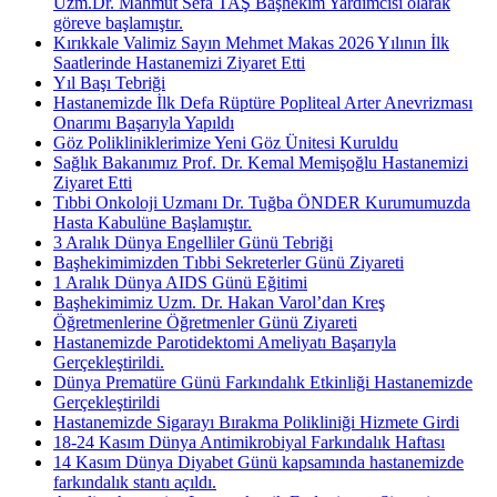
Uzm.Dr. Mahmut Sefa TAŞ Başhekim Yardımcısı olarak
göreve başlamıştır.
Kırıkkale Valimiz Sayın Mehmet Makas 2026 Yılının İlk
Saatlerinde Hastanemizi Ziyaret Etti
Yıl Başı Tebriği
Hastanemizde İlk Defa Rüptüre Popliteal Arter Anevrizması
Onarımı Başarıyla Yapıldı
Göz Polikliniklerimize Yeni Göz Ünitesi Kuruldu
Sağlık Bakanımız Prof. Dr. Kemal Memişoğlu Hastanemizi
Ziyaret Etti
Tıbbi Onkoloji Uzmanı Dr. Tuğba ÖNDER Kurumumuzda
Hasta Kabulüne Başlamıştır.
3 Aralık Dünya Engelliler Günü Tebriği
Başhekimimizden Tıbbi Sekreterler Günü Ziyareti
1 Aralık Dünya AIDS Günü Eğitimi
Başhekimimiz Uzm. Dr. Hakan Varol’dan Kreş
Öğretmenlerine Öğretmenler Günü Ziyareti
Hastanemizde Parotidektomi Ameliyatı Başarıyla
Gerçekleştirildi.
Dünya Prematüre Günü Farkındalık Etkinliği Hastanemizde
Gerçekleştirildi
Hastanemizde Sigarayı Bırakma Polikliniği Hizmete Girdi
18-24 Kasım Dünya Antimikrobiyal Farkındalık Haftası
14 Kasım Dünya Diyabet Günü kapsamında hastanemizde
farkındalık stantı açıldı.