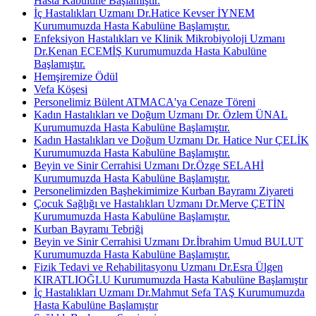
Hasta Kabulüne Başlamıştır.
İç Hastalıkları Uzmanı Dr.Hatice Kevser İYNEM
Kurumumuzda Hasta Kabulüne Başlamıştır.
Enfeksiyon Hastalıkları ve Klinik Mikrobiyoloji Uzmanı
Dr.Kenan ECEMİŞ Kurumumuzda Hasta Kabulüne
Başlamıştır.
Hemşiremize Ödül
Vefa Köşesi
Personelimiz Bülent ATMACA'ya Cenaze Töreni
Kadın Hastalıkları ve Doğum Uzmanı Dr. Özlem ÜNAL
Kurumumuzda Hasta Kabulüne Başlamıştır.
Kadın Hastalıkları ve Doğum Uzmanı Dr. Hatice Nur ÇELİK
Kurumumuzda Hasta Kabulüne Başlamıştır.
Beyin ve Sinir Cerrahisi Uzmanı Dr.Özge SELAHİ
Kurumumuzda Hasta Kabulüne Başlamıştır.
Personelimizden Başhekimimize Kurban Bayramı Ziyareti
Çocuk Sağlığı ve Hastalıkları Uzmanı Dr.Merve ÇETİN
Kurumumuzda Hasta Kabulüne Başlamıştır.
Kurban Bayramı Tebriği
Beyin ve Sinir Cerrahisi Uzmanı Dr.İbrahim Umud BULUT
Kurumumuzda Hasta Kabulüne Başlamıştır.
Fizik Tedavi ve Rehabilitasyonu Uzmanı Dr.Esra Ülgen
KIRATLIOĞLU Kurumumuzda Hasta Kabulüne Başlamıştır
İç Hastalıkları Uzmanı Dr.Mahmut Sefa TAŞ Kurumumuzda
Hasta Kabulüne Başlamıştır