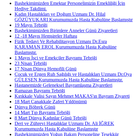
Başhekimimizden Emektar Personelimizin Emekliliği İçin
Hediye Takdimi.
Kadın Hastalıkları ve Doğum Uzmanı Dr. Hilal
GÖZÜYUKARI Kurumumuzda Hasta Kabulüne Başlamıştır
19 Mayıs Tebriği
Başhekimimizden Birimlere Anneler Günü Ziyaretleri
12 -18 Mayıs Hemşireler Haftası
Fizik Tedavi Ve Rehabilitasyon Uzmanı Dr.Esra
KARAMAN EROL Kurumumuzda Hasta Kabulüne
Başlamıştır.
1 Mayıs İşçi ve Emekçiler Bayramı Tebriği
23 Nisan Tebriği
17 Nisan Dünya Hemofili Günü
Çocuk ve Ergen Ruh Sağılığı ve Hastalıkları Uzmanı Dr.Oya
GÜLEŞEN Kurumumuzda Hasta Kabulüne Başlamıştır.
Hastanemizde Geleneksel Bayramlaşma Ziyaretleri
Ramazan Bayramı Tebriği
Kırıkkale Valisi Sayın Mehmet MAKAS'ın Bayram Ziyareti
18 Mart Çanakkale Zaferi Yıldönümü
Dünya Böbrek Günü
14 Mart Tıp Bayramı Tebriği
8 Mart Dünya Kadınlar Günü Tebriği
Deri ve Zührevi Hastalıklar Uzmanı Dr. Ali İĞREK
Kurumumuzda Hasta Kabulüne Başlamıştır
Başhekimimizden Yoğun Bakım Personeline Teşekkür