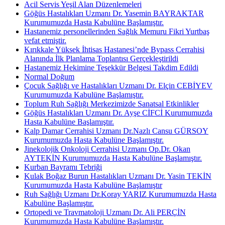
Acil Servis Yeşil Alan Düzenlemeleri
Göğüs Hastalıkları Uzmanı Dr. Yasemin BAYRAKTAR
Kurumumuzda Hasta Kabulüne Başlamıştır.
Hastanemiz personellerinden Sağlık Memuru Fikri Yurtbaş
vefat etmiştir.
Kırıkkale Yüksek İhtisas Hastanesi’nde Bypass Cerrahisi
Alanında İlk Planlama Toplantısı Gerçekleştirildi
Hastanemiz Hekimine Teşekkür Belgesi Takdim Edildi
Normal Doğum
Çocuk Sağlığı ve Hastalıkları Uzmanı Dr. Elçin CEBİYEV
Kurumumuzda Kabulüne Başlamıştır.
Toplum Ruh Sağlığı Merkezimizde Sanatsal Etkinlikler
Göğüs Hastalıkları Uzmanı Dr. Ayşe CİFCİ Kurumumuzda
Hasta Kabulüne Başlamıştır.
Kalp Damar Cerrahisi Uzmanı Dr.Nazlı Cansu GÜRSOY
Kurumumuzda Hasta Kabulüne Başlamıştır.
Jinekolojik Onkoloji Cerrahisi Uzmanı Op.Dr. Okan
AYTEKİN Kurumumuzda Hasta Kabulüne Başlamıştır.
Kurban Bayramı Tebriği
Kulak Boğaz Burun Hastalıkları Uzmanı Dr. Yasin TEKİN
Kurumumuzda Hasta Kabulüne Başlamıştır
Ruh Sağlığı Uzmanı Dr.Koray YARIZ Kurumumuzda Hasta
Kabulüne Başlamıştır.
Ortopedi ve Travmatoloji Uzmanı Dr. Ali PERÇİN
Kurumumuzda Hasta Kabulüne Başlamıştır.