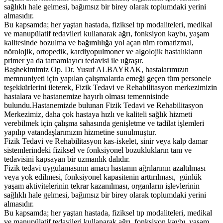
sağlıklı hale gelmesi, bağımsız bir birey olarak toplumdaki yerini
almasıdır.
Bu kapsamda; her yaştan hastada, fiziksel tıp modaliteleri, medikal
ve manupülatif tedavileri kullanarak ağrı, fonksiyon kaybı, yaşam
kalitesinde bozulma ve bağımlılığa yol açan tüm romatizmal,
nörolojik, ortopedik, kardiyopulmoner ve algolojik hastalıkların
primer ya da tamamlayıcı tedavisi ile uğraşır.
Başhekimimiz Op. Dr. Yusuf ALBAYRAK, hastalarımızın
memnuniyeti için yapılan çalışmalarda emeği geçen tüm personele
teşekkürlerini ileterek, Fizik Tedavi ve Rehabilitasyon merkezimizin
hastalara ve hastanemize hayırlı olması temennisinde
bulundu.Hastanemizde bulunan Fizik Tedavi ve Rehabilitasyon
Merkezimiz, daha çok hastaya hızlı ve kaliteli sağlık hizmeti
verebilmek için çalışma sahasında genişletme ve tadilat işlemleri
yapılıp vatandaşlarımızın hizmetine sunulmuştur.
Fizik Tedavi ve Rehabilitasyon kas-iskelet, sinir veya kalp damar
sistemlerindeki fiziksel ve fonksiyonel bozuklukların tanı ve
tedavisini kapsayan bir uzmanlık dalıdır.
Fizik tedavi uygulamasının amacı hastanın ağrılarının azaltılması
veya yok edilmesi, fonksiyonel kapasitenin arttırılması, günlük
yaşam aktivitelerinin tekrar kazanılması, organların işlevlerinin
sağlıklı hale gelmesi, bağımsız bir birey olarak toplumdaki yerini
almasıdır.
Bu kapsamda; her yaştan hastada, fiziksel tıp modaliteleri, medikal
ve manupülatif tedavileri kullanarak ağrı, fonksiyon kaybı, yaşam