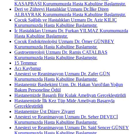
KASAPBAŞI Kurumumuzda Hasta Kabulüne Başlamıştır.
Deri ve Zührevi Hastalıklar Uzmanı Dr.İlke Diren
ALBAYRAK Kurumumuzda Hasta Kabulüne Başlamıştır.
Çocuk Sağlığı ve Hastalıkları Uzmanı Dr. Aziz KILIÇ
Kurumumuzda Hasta Kabulüne Başlamıştır.
İç Hastalıkları Uzmanı Dr. Furkan YILMAZ Kurumumuzda
Hasta Kabulüne Başlamıştır.
Çocuk Endokrinolojisi Uzmanı Dr. Ömer GÜNBEY
Kurumumuzda Hasta Kabulüne Başlamıştır.
Gastroenteroloji Uzmanı Dr. Ramis ÇATALBAŞ
Kurumumuzda Hasta Kabulüne Başlamıştır.
15 Temmuz
Acı Kaybımız
Anestezi ve Reanimasyon Uzmanı Dr. Zafer GÜN
Kurumumuzda Hasta Kabulüne Başlamıştır.
Hastanemiz Başhekimi Uzm. Dr. Hakan Varol'dan Yoğun
Bakım Personeline Ödül
Hastanemizde Başarılı Bir Kulak Ameliyatı Gerçekleştirildi
Hastanemizde İlk Kez Tüp Mide Ameliyatı Başarıyla
Gerçekleştirildi
Hastanemize Üst Düzey Ziyaret
Anestezi ve Reanimasyon Uzmanı Dr. Seher DEVECİ
Kurumumuzda Hasta Kabulüne Başlamıştır.
Anestezi ve Reanimasyon Uzmanı Dr. Said Sencer GÜNEY
Kurumumuzda Hasta Kabulüne Başlamıştır.