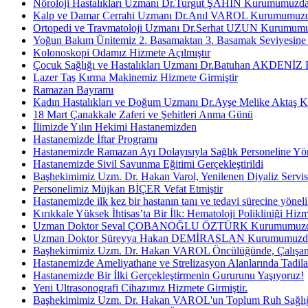
Nöroloji Hastalıkları Uzmanı Dr.Turgut ŞAHİN Kurumumuzda 
Kalp ve Damar Cerrahi Uzmanı Dr.Anıl VAROL Kurumumuzda 
Ortopedi ve Travmatoloji Uzmanı Dr.Serhat UZUN Kurumumuz
Yoğun Bakım Ünitemiz 2. Basamaktan 3. Basamak Seviyesine Y
Kolonoskopi Odamız Hizmete Açılmıştır
Çocuk Sağlığı ve Hastalıkları Uzmanı Dr.Batuhan AKDENİZ 
Lazer Taş Kırma Makinemiz Hizmete Girmiştir
Ramazan Bayramı
Kadın Hastalıkları ve Doğum Uzmanı Dr.Ayşe Melike Aktaş K
18 Mart Çanakkale Zaferi ve Şehitleri Anma Günü
İlimizde Yılın Hekimi Hastanemizden
Hastanemizde İftar Programı
Hastanemizde Ramazan Ayı Dolayısıyla Sağlık Personeline Yönel
Hastanemizde Sivil Savunma Eğitimi Gerçekleştirildi
Başhekimimiz Uzm. Dr. Hakan Varol, Yenilenen Diyaliz Servisin
Personelimiz Müjkan BİÇER Vefat Etmiştir
Hastanemizde ilk kez bir hastanın tanı ve tedavi sürecine yöneli
Kırıkkale Yüksek İhtisas’ta Bir İlk: Hematoloji Polikliniği Hizm
Uzman Doktor Seval ÇOBANOĞLU ÖZTÜRK Kurumumuzda Ha
Uzman Doktor Süreyya Hakan DEMİRASLAN Kurumumuzda Ha
Başhekimimiz Uzm. Dr. Hakan VAROL Öncülüğünde, Çalışan Me
Hastanemizde Ameliyathane ve Strelizasyon Alanlarında Tadila
Hastanemizde Bir İlki Gerçekleştirmenin Gururunu Yaşıyoruz!
Yeni Ultrasonografi Cihazımız Hizmete Girmiştir.
Başhekimimiz Uzm. Dr. Hakan VAROL'un Toplum Ruh Sağlığı