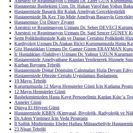
Anestezi ve Reanimasyon Uzmanı Dr. Zafer GÜN Kurumumuzd
Hastanemiz Başhekimi Uzm. Dr. Hakan Varol'dan Yoğun Bakı
Hastanemizde Başarılı Bir Kulak Ameliyatı Gerçekleştirildi
Hastanemizde İlk Kez Tüp Mide Ameliyatı Başarıyla Gerçekleşt
Hastanemize Üst Düzey Ziyaret
Anestezi ve Reanimasyon Uzmanı Dr. Seher DEVECİ Kurumum
Anestezi ve Reanimasyon Uzmanı Dr. Said Sencer GÜNEY Ku
Semt Polikliniğimizde Kalp ve Damar Cerrahisi Polikliniği Hiz
Kardiyoloji Uzmanı Dr.Atakan Biçici Kurumumuzda Hasta Kab
Göz Hastalıkları Uzmanı Dr. Gamze Gizem ERAYMAN Kurumu
İç Hastalıkları (Dahiliye) Uzmanı Dr. Yağnur UZUN Kurumum
Hastanemizde Ameliyathane Kapıları Yenilenerek Hizmete Sun
Kurban Bayramı Tebriği
Hastanemizde Dijital Dönüşüm Çalışmaları Hızla Devam Ediy
Hastanemizde Obezite Cerrahi Uygulaması Başlamıştır.
19 Mayıs Tebriği
Kurumumuzda 12 Mayıs Hemşireler Günü İçin Kutlama Progr
12 Mayıs Hemşireler Günü
Başhekimimizden Hasta Kayıt Personelimiz Kaplan Kılıç’a Teş
Anneler Günü
Dünya El Hijyeni Günü
Hastanemizde KBRN (Kimyasal, Biyolojik, Radyolojik ve Nüklee
Dr.Adem Yürümez İçin Veda Programı
İl Sağlık Müdürümüz Ebeler Haftası Münasebetiyle Hastanemizi
23 Nisan Tebriği