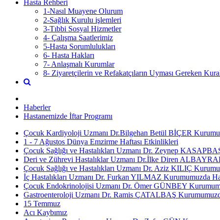
Hasta Rehberi
1-Nasıl Muayene Olurum
2-Sağlık Kurulu işlemleri
3-Tıbbi Sosyal Hizmetler
4- Çalışma Saatlerimiz
5-Hasta Sorumlulukları
6- Hasta Hakları
7- Anlaşmalı Kurumlar
8- Ziyaretçilerin ve Refakatçıların Uyması Gereken Kural
Haberler
Hastanemizde İftar Programı
Çocuk Kardiyoloji Uzmanı Dr.Bilgehan Betül BİÇER Kurumum
1 - 7 Ağustos Dünya Emzirme Haftası Etkinlikleri
Çocuk Sağlığı ve Hastalıkları Uzmanı Dr. Zeynep KASAPBAŞ
Deri ve Zührevi Hastalıklar Uzmanı Dr.İlke Diren ALBAYRA
Çocuk Sağlığı ve Hastalıkları Uzmanı Dr. Aziz KILIÇ Kurumu
İç Hastalıkları Uzmanı Dr. Furkan YILMAZ Kurumumuzda Has
Çocuk Endokrinolojisi Uzmanı Dr. Ömer GÜNBEY Kurumumuz
Gastroenteroloji Uzmanı Dr. Ramis ÇATALBAŞ Kurumumuzda 
15 Temmuz
Acı Kaybımız