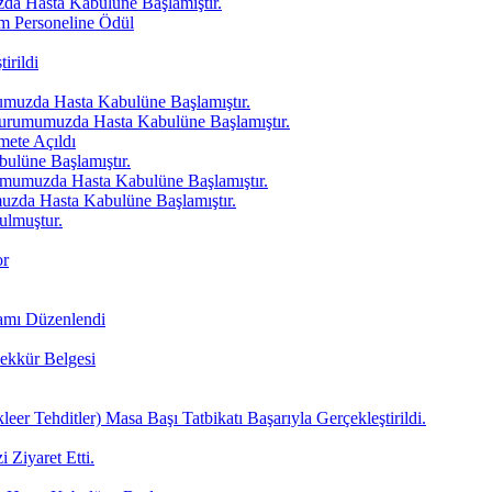
a Hasta Kabulüne Başlamıştır.
m Personeline Ödül
irildi
uzda Hasta Kabulüne Başlamıştır.
rumumuzda Hasta Kabulüne Başlamıştır.
mete Açıldı
ulüne Başlamıştır.
muzda Hasta Kabulüne Başlamıştır.
uzda Hasta Kabulüne Başlamıştır.
ulmuştur.
or
amı Düzenlendi
ekkür Belgesi
r Tehditler) Masa Başı Tatbikatı Başarıyla Gerçekleştirildi.
 Ziyaret Etti.