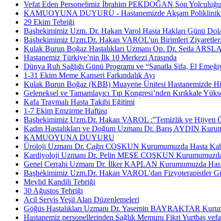
Vefat Eden Personelimiz İbrahim PEKDOĞAN Son Yolculuğun
KAMUOYUNA DUYURU - Hastanemizde Akşam Poliklinik Hi
29 Ekim Tebriği
Başhekimimiz Uzm. Dr. Hakan Varol Hasta Hakları Günü Dolay
Başhekimimiz Uzm.Dr. Hakan VAROL'un Birimleri Ziyaretler
Kulak Burun Boğaz Hastalıkları Uzmanı Op. Dr. Seda ARSL
Hastanemiz Türkiye’nin İlk 10 Merkezi Arasında
Dünya Ruh Sağlığı Günü Programı ve “Sanatla Şifa, El Emeğiyl
1-31 Ekim Meme Kanseri Farkındalık Ayı
Kulak Burun Boğaz (KBB) Muayene Ünitesi Hastanemizde Hi
Geleneksel ve Tamamlayıcı Tıp Kongresi’nden Kırıkkale Yüks
Kafa Travmalı Hasta Takibi Eğitimi
1-7 Ekim Emzirme Haftası
Başhekimimiz Uzm.Dr. Hakan VAROL :”Temizlik ve Hijyen Ö
Kadın Hastalıkları ve Doğum Uzmanı Dr. Barış AYDIN Kurum
KAMUOYUNA DUYURU
Üroloji Uzmanı Dr. Çağrı COŞKUN Kurumumuzda Hasta Kabul
Kardiyoloji Uzmanı Dr. Pelin MEŞE COŞKUN Kurumumuzda H
Genel Cerrahi Uzmanı Dr. İlker KAPLAN Kurumumuzda Hasta
Başhekimimiz Uzm.Dr. Hakan VAROL'dan Fizyoterapistler G
Mevlid Kandili Tebriği
30 Ağustos Tebriği
Acil Servis Yeşil Alan Düzenlemeleri
Göğüs Hastalıkları Uzmanı Dr. Yasemin BAYRAKTAR Kurumu
Hastanemiz personellerinden Sağlık Memuru Fikri Yurtbaş vefat 