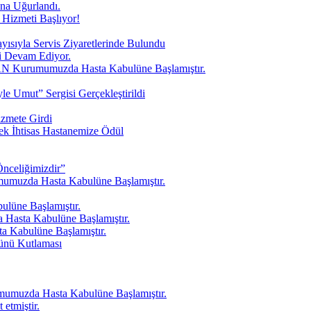
a Uğurlandı.
zmeti Başlıyor!
ısıyla Servis Ziyaretlerinde Bulundu
i Devam Ediyor.
AN Kurumumuzda Hasta Kabulüne Başlamıştır.
e Umut” Sergisi Gerçekleştirildi
zmete Girdi
ek İhtisas Hastanemize Ödül
nceliğimizdir”
umuzda Hasta Kabulüne Başlamıştır.
üne Başlamıştır.
asta Kabulüne Başlamıştır.
 Kabulüne Başlamıştır.
ünü Kutlaması
muzda Hasta Kabulüne Başlamıştır.
etmiştir.