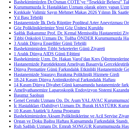
Başhekimimizden Dr.Osman ÇÖTE’ye “Teşekkür Belgesi” Tak
Kurumumuzda İç Hastalıkları Uzmanı olarak görev yapan Uzm.
Kırıkkale Valimiz Sayın Mehmet Makas 2026 Yılının İlk Saatler
Yıl Başı Tebriği
Hastanemizde İlk Defa Rüptüre Popliteal Arter Anevrizması On
Göz Polikliniklerimize Yeni Göz Ünitesi Kuruldu
Sağlık Bakanımız Prof. Dr. Kemal Memişoğlu Hastanemizi Ziya
Tıbbi Onkoloji Uzmanı Dr. Tuğba ÖNDER Kurumumuzda Hasta
3 Aralık Dünya Engelliler Günü Tebriği
Başhekimimizden Tıbbi Sekreterler Günü Ziyareti
1 Aralık Dünya AIDS Günü Eğitimi
Başhekimimiz Uzm. Dr. Hakan Varol’dan Kreş Öğretmenlerine
Hastanemizde Parotidektomi Ameliyatı Başarıyla Gerçekleştiril
Dünya Prematüre Günü Farkındalık Etkinliği Hastanemizde Gerç
Hastanemizde Sigarayı Bırakma Polikliniği Hizmete Girdi
18-24 Kasım Dünya Antimikrobiyal Farkındalık Haftası
14 Kasım Dünya Diyabet Günü kapsamında hastanemizde farkınd
Ameliyathanemize Laparoskopik Endovizyon Sistemi Kazandır
Başımız Saolsun
Genel Cerrahi Uzmanı Op. Dr. Asım YALAVAÇ Kurumumuzda 
İç Hastalıkları (Dahiliye) Uzmanı Dr. Burak HASTÜRK Kuru
10 Kasım Atatürk’ü Anma Programı
Başhekimimizden Akşam Polikliniklerine ve Acil Servise Ziyar
Organ ve Doku Bağışı Haftası Kapsamında Farkındalık Standı 
Ruh Sağlığı Uzmanı Dr. Emrah SONGUR Kurumumuzda Hasta 