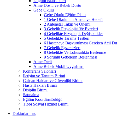
Doğum İstatistikleri
Anne Dostu ve Bebek Dostu
Gebe Okulu
Gebe Okulu Eğitim Planı
1 Gebe Okulunun Amacı ve Hedefi
2 Antenetal Takip ve Önemi
3 Gebelik Fizyolojisi Ve Evreleri
4 Gebelikte Fizyolojik Değişiklikler
5 Gebelikte Tarama Testleri
6 Hastaneye Başvurulması Gereken Acil Dur
7 Gebelik Egzersizleri
8 Gebelikte Ve Lohusalıkta Beslenme
9 Sorunlu Gebelerin Beslenmesi
Anne Oteli
Anne Bebek Mobil Uygulama
Konferans Salonları
İletişim ve Tanıtım Birimi
Çalışan Hakları ve Güvenliği Birimi
Hasta Hakları Birimi
Disiplin Birimi
Satınalma
Eğitim Koordinatörlüğü
Tıbbi Sosyal Hizmet Birimi
Doktorlarımız