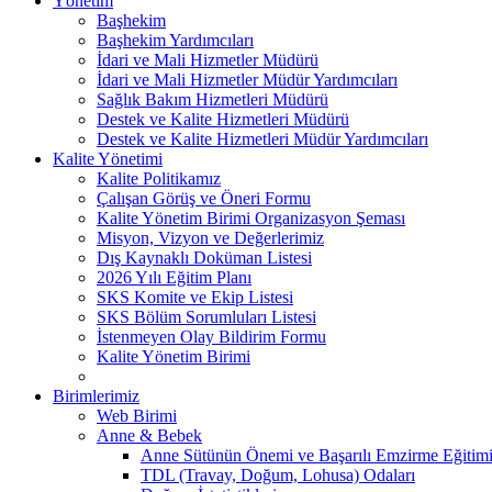
Yönetim
Başhekim
Başhekim Yardımcıları
İdari ve Mali Hizmetler Müdürü
İdari ve Mali Hizmetler Müdür Yardımcıları
Sağlık Bakım Hizmetleri Müdürü
Destek ve Kalite Hizmetleri Müdürü
Destek ve Kalite Hizmetleri Müdür Yardımcıları
Kalite Yönetimi
Kalite Politikamız
Çalışan Görüş ve Öneri Formu
Kalite Yönetim Birimi Organizasyon Şeması
Misyon, Vizyon ve Değerlerimiz
Dış Kaynaklı Doküman Listesi
2026 Yılı Eğitim Planı
SKS Komite ve Ekip Listesi
SKS Bölüm Sorumluları Listesi
İstenmeyen Olay Bildirim Formu
Kalite Yönetim Birimi
Birimlerimiz
Web Birimi
Anne & Bebek
Anne Sütünün Önemi ve Başarılı Emzirme Eğitim
TDL (Travay, Doğum, Lohusa) Odaları