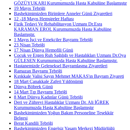
GÖZÜYUKARI Kurumumuzda Hasta Kabulüne Başlamıştır
19 Mayıs Tebriği
Başhekimimizden Birimlere Anneler Günü Ziyaretleri
12 -18 Mayıs Hemşireler Haftası
Fizik Tedavi Ve Rehabilitasyon Uzmanı Dr.Esra
KARAMAN EROL Kurumumuzda Hasta Kabulüne
Başlamıştır.
1 Mayıs İşçi ve Emekçiler Bayramı Tebriği
23 Nisan Tebriği
17 Nisan Dünya Hemofili Günü
Çocuk ve Ergen Ruh Sağılığı ve Hastalıkları Uzmanı Dr.Oya
GÜLEŞEN Kurumumuzda Hasta Kabulüne Başlamıştır.
Hastanemizde Geleneksel Bayramlaşma Ziyaretleri
Ramazan Bayramı Tebriği
Kırıkkale Valisi Sayın Mehmet MAKAS'ın Bayram Ziyareti
18 Mart Çanakkale Zaferi Yıldönümü
Dünya Böbrek Günü
14 Mart Tıp Bayramı Tebriği
8 Mart Dünya Kadınlar Günü Tebriği
Deri ve Zührevi Hastalıklar Uzmanı Dr. Ali İĞREK
Kurumumuzda Hasta Kabulüne Başlamıştır
Başhekimimizden Yoğun Bakım Personeline Teşekkür
Belgesi
Berat Kandili Tebriği
Başhekimimizden Engelsiz Yaşam Merkezi Müdürlüğü