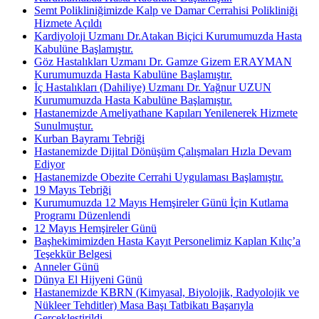
Semt Polikliniğimizde Kalp ve Damar Cerrahisi Polikliniği
Hizmete Açıldı
Kardiyoloji Uzmanı Dr.Atakan Biçici Kurumumuzda Hasta
Kabulüne Başlamıştır.
Göz Hastalıkları Uzmanı Dr. Gamze Gizem ERAYMAN
Kurumumuzda Hasta Kabulüne Başlamıştır.
İç Hastalıkları (Dahiliye) Uzmanı Dr. Yağnur UZUN
Kurumumuzda Hasta Kabulüne Başlamıştır.
Hastanemizde Ameliyathane Kapıları Yenilenerek Hizmete
Sunulmuştur.
Kurban Bayramı Tebriği
Hastanemizde Dijital Dönüşüm Çalışmaları Hızla Devam
Ediyor
Hastanemizde Obezite Cerrahi Uygulaması Başlamıştır.
19 Mayıs Tebriği
Kurumumuzda 12 Mayıs Hemşireler Günü İçin Kutlama
Programı Düzenlendi
12 Mayıs Hemşireler Günü
Başhekimimizden Hasta Kayıt Personelimiz Kaplan Kılıç’a
Teşekkür Belgesi
Anneler Günü
Dünya El Hijyeni Günü
Hastanemizde KBRN (Kimyasal, Biyolojik, Radyolojik ve
Nükleer Tehditler) Masa Başı Tatbikatı Başarıyla
Gerçekleştirildi.