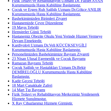
Fizik Tedavi ve Rehabilitasyon Uzmanı Dr. Fazilet AYAN
Kurumumuzda Hasta Kabülüne Başlamıştır.
Çocuk ve Ergen Ruh Sağlığı Uzmanı Dr.Gökçe ANILIR
Kurumumuzda Hasta Kabülüne Başlamıştır.
Başhekimimizden Birimleri Ziyaret
Hastanemizde Çevre Düzenleme
19 Mayıs Tebriği
Hemşireler Günü Tebriği
Hastanemiz Obezite Okulu Yeni Yerinde Hizmet Vermeye
Devam Etmektedir.
Kardiyoloji Uzmanı Dr.Veli KÜÇÜKSEVGİLİ
Kurumumuzda Hasta Kabülüne Başlamıştır.
Personelimizden Başhekimimize Bayram Ziyareti
23 Nisan Ulusal Egemenlik ve Çocuk Bayramı
Ramazan Bayramı Tebriği
Çocuk Sağlığı ve Hastalıkları Uzmanı Dr.Bekir
DEMİRELOĞLU Kurumumuzda Hasta Kabülüne
Başlamıştır.
Kadir Gecesi Tebriği
18 Mart Çanakkale Zaferi
14 Mart Tıp Bayramı
Fizik Tedavi ve Rehabilitasyon Merkezimiz Yenilenerek
Hizmete Sunulmuştur.
X Ray Cihazlarımız Hizmete Girmiştir.