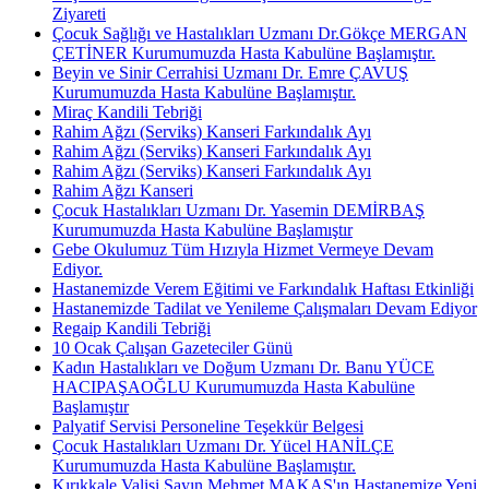
Ziyareti
Çocuk Sağlığı ve Hastalıkları Uzmanı Dr.Gökçe MERGAN
ÇETİNER Kurumumuzda Hasta Kabulüne Başlamıştır.
Beyin ve Sinir Cerrahisi Uzmanı Dr. Emre ÇAVUŞ
Kurumumuzda Hasta Kabulüne Başlamıştır.
Miraç Kandili Tebriği
Rahim Ağzı (Serviks) Kanseri Farkındalık Ayı
Rahim Ağzı (Serviks) Kanseri Farkındalık Ayı
Rahim Ağzı (Serviks) Kanseri Farkındalık Ayı
Rahim Ağzı Kanseri
Çocuk Hastalıkları Uzmanı Dr. Yasemin DEMİRBAŞ
Kurumumuzda Hasta Kabulüne Başlamıştır
Gebe Okulumuz Tüm Hızıyla Hizmet Vermeye Devam
Ediyor.
Hastanemizde Verem Eğitimi ve Farkındalık Haftası Etkinliği
Hastanemizde Tadilat ve Yenileme Çalışmaları Devam Ediyor
Regaip Kandili Tebriği
10 Ocak Çalışan Gazeteciler Günü
Kadın Hastalıkları ve Doğum Uzmanı Dr. Banu YÜCE
HACIPAŞAOĞLU Kurumumuzda Hasta Kabulüne
Başlamıştır
Palyatif Servisi Personeline Teşekkür Belgesi
Çocuk Hastalıkları Uzmanı Dr. Yücel HANİLÇE
Kurumumuzda Hasta Kabulüne Başlamıştır.
Kırıkkale Valisi Sayın Mehmet MAKAS'ın Hastanemize Yeni