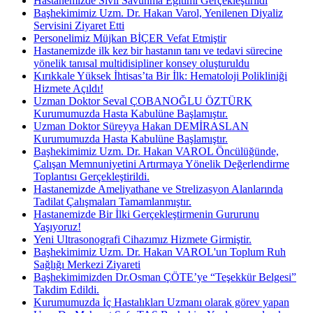
Hastanemizde Sivil Savunma Eğitimi Gerçekleştirildi
Başhekimimiz Uzm. Dr. Hakan Varol, Yenilenen Diyaliz
Servisini Ziyaret Etti
Personelimiz Müjkan BİÇER Vefat Etmiştir
Hastanemizde ilk kez bir hastanın tanı ve tedavi sürecine
yönelik tanısal multidisipliner konsey oluşturuldu
Kırıkkale Yüksek İhtisas’ta Bir İlk: Hematoloji Polikliniği
Hizmete Açıldı!
Uzman Doktor Seval ÇOBANOĞLU ÖZTÜRK
Kurumumuzda Hasta Kabulüne Başlamıştır.
Uzman Doktor Süreyya Hakan DEMİRASLAN
Kurumumuzda Hasta Kabulüne Başlamıştır.
Başhekimimiz Uzm. Dr. Hakan VAROL Öncülüğünde,
Çalışan Memnuniyetini Artırmaya Yönelik Değerlendirme
Toplantısı Gerçekleştirildi.
Hastanemizde Ameliyathane ve Strelizasyon Alanlarında
Tadilat Çalışmaları Tamamlanmıştır.
Hastanemizde Bir İlki Gerçekleştirmenin Gururunu
Yaşıyoruz!
Yeni Ultrasonografi Cihazımız Hizmete Girmiştir.
Başhekimimiz Uzm. Dr. Hakan VAROL'un Toplum Ruh
Sağlığı Merkezi Ziyareti
Başhekimimizden Dr.Osman ÇÖTE’ye “Teşekkür Belgesi”
Takdim Edildi.
Kurumumuzda İç Hastalıkları Uzmanı olarak görev yapan