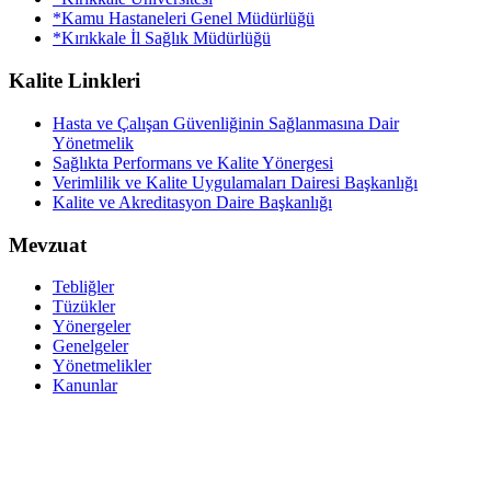
*Kamu Hastaneleri Genel Müdürlüğü
*Kırıkkale İl Sağlık Müdürlüğü
Kalite Linkleri
Hasta ve Çalışan Güvenliğinin Sağlanmasına Dair
Yönetmelik
Sağlıkta Performans ve Kalite Yönergesi
Verimlilik ve Kalite Uygulamaları Dairesi Başkanlığı
Kalite ve Akreditasyon Daire Başkanlığı
Mevzuat
Tebliğler
Tüzükler
Yönergeler
Genelgeler
Yönetmelikler
Kanunlar