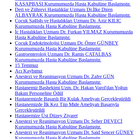
KASAPBAŞI Kurumumuzda Hasta Kabulüne Başlamıştır.
Deri ve Zührevi Hastalıklar Uzmanı Dr.İlke Diren
ALBAYRAK Kurumumuzda Hasta Kabulüne Başlamıştır.
Çocuk Sağlığı ve Hastalıkları Uzmanı Dr. Aziz KILIÇ
Kurumumuzda Hasta Kabulüne Başlamıştır.
İç Hastalıkları Uzmanı Dr. Furkan YILMAZ Kurumumuzda
Hasta Kabulüne Başlamıştır.
Çocuk Endokrinolojisi Uzmanı Dr. Ömer GÜNBEY
Kurumumuzda Hasta Kabulüne Başlamıştır.
Gastroenteroloji Uzmanı Dr. Ramis ÇATALBAŞ
Kurumumuzda Hasta Kabulüne Başlamıştır.
15 Temmuz
Acı Kaybımız
Anestezi ve Reanimasyon Uzmanı Dr. Zafer GÜN
Kurumumuzda Hasta Kabulüne Başlamıştır.
Hastanemiz Başhekimi Uzm. Dr. Hakan Varol'dan Yoğun
Bakım Personeline Ödül
Hastanemizde Başarılı Bir Kulak Ameliyatı Gerçekleştirildi
Hastanemizde İlk Kez Tüp Mide Ameliyatı Başarıyla
Gerçekleştirildi
Hastanemize Üst Düzey Ziyaret
Anestezi ve Reanimasyon Uzmanı Dr. Seher DEVECİ
Kurumumuzda Hasta Kabulüne Başlamıştır.
Anestezi ve Reanimasyon Uzmanı Dr. Said Sencer GÜNEY
Kurumumuzda Hasta Kabulüne Başlamıştır.