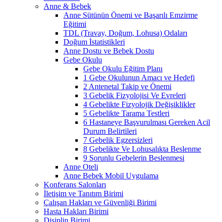
Anne & Bebek
Anne Sütünün Önemi ve Başarılı Emzirme
Eğitimi
TDL (Travay, Doğum, Lohusa) Odaları
Doğum İstatistikleri
Anne Dostu ve Bebek Dostu
Gebe Okulu
Gebe Okulu Eğitim Planı
1 Gebe Okulunun Amacı ve Hedefi
2 Antenetal Takip ve Önemi
3 Gebelik Fizyolojisi Ve Evreleri
4 Gebelikte Fizyolojik Değişiklikler
5 Gebelikte Tarama Testleri
6 Hastaneye Başvurulması Gereken Acil
Durum Belirtileri
7 Gebelik Egzersizleri
8 Gebelikte Ve Lohusalıkta Beslenme
9 Sorunlu Gebelerin Beslenmesi
Anne Oteli
Anne Bebek Mobil Uygulama
Konferans Salonları
İletişim ve Tanıtım Birimi
Çalışan Hakları ve Güvenliği Birimi
Hasta Hakları Birimi
Disiplin Birimi