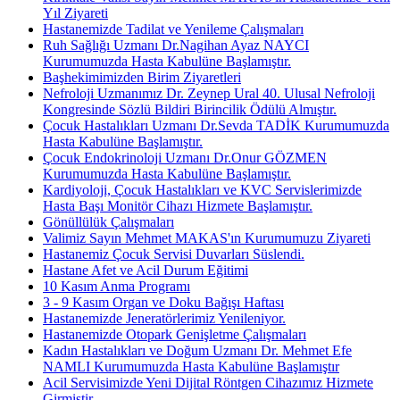
Yıl Ziyareti
Hastanemizde Tadilat ve Yenileme Çalışmaları
Ruh Sağlığı Uzmanı Dr.Nagihan Ayaz NAYCI
Kurumumuzda Hasta Kabulüne Başlamıştır.
Başhekimimizden Birim Ziyaretleri
Nefroloji Uzmanımız Dr. Zeynep Ural 40. Ulusal Nefroloji
Kongresinde Sözlü Bildiri Birincilik Ödülü Almıştır.
Çocuk Hastalıkları Uzmanı Dr.Sevda TADİK Kurumumuzda
Hasta Kabulüne Başlamıştır.
Çocuk Endokrinoloji Uzmanı Dr.Onur GÖZMEN
Kurumumuzda Hasta Kabulüne Başlamıştır.
Kardiyoloji, Çocuk Hastalıkları ve KVC Servislerimizde
Hasta Başı Monitör Cihazı Hizmete Başlamıştır.
Gönüllülük Çalışmaları
Valimiz Sayın Mehmet MAKAS'ın Kurumumuzu Ziyareti
Hastanemiz Çocuk Servisi Duvarları Süslendi.
Hastane Afet ve Acil Durum Eğitimi
10 Kasım Anma Programı
3 - 9 Kasım Organ ve Doku Bağışı Haftası
Hastanemizde Jeneratörlerimiz Yenileniyor.
Hastanemizde Otopark Genişletme Çalışmaları
Kadın Hastalıkları ve Doğum Uzmanı Dr. Mehmet Efe
NAMLI Kurumumuzda Hasta Kabulüne Başlamıştır
Acil Servisimizde Yeni Dijital Röntgen Cihazımız Hizmete
Girmiştir.