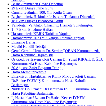
Başhekimimizden Çevre Denetimi
29 Ekim Dünya İnme Günü
Cumhuriyetimizin 100. Yılı Kutlu Olsun
Başhekimimiz Hekimler ile İstişare Toplantısı Düzenledi
18 Ekim Dünya Osteoporoz Günü
Yenidoğan Ventilatör Cihazımız Hizmete Sunulmuştur.
1 - 7 Ekim Emzirme Haftası
Hastanemizde KBRN Tatbikatı Yapıldı.
Hastanemizde 2023 Yılı Yangın Tatbikatı Yapıldı.
Emzirme Haftası
Mevlid Kandili Tebriği
Genel Cerrahi Uzmanı Dr. Serdar ÇOBAN Kurumumuzda
Hasta Kabulüne Başlamıştır
Ortopedi ve Travmatoloji Uzmanı Dr. Yusuf KIRATLIOĞLU
Kurumumuzda Hasta Kabulüne Başlamıştır.
30 Ağustos Zafer Bayramı Tebriği
Hasta Memnuniyetimiz
Enfeksiyon Hastalıkları ve Klinik Mikrobiyoloji Uzmanı
Dr.Emine ECEMİŞ Kurumumuzda Hasta Kabulüne
Başlamıştır.
Nükleer Tıp Uzmanı Dr.Demirhan ESKİ Kurumumuzda
Hasta Kabulüne Başlamıştır.
İç Hastalıkları Uzmanı Dr.Hatice Kevser İYNEM
Kurumumuzda Hasta Kabulüne Başlamıştır.