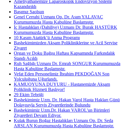
Ameliyathanemize Laparoskopik Endovizyon Sistemi
Kazandırıldı
Başımız Saolsun
Genel Cerrahi Uzmanı Op. Dr. Asım YALAVAÇ
Kurumumuzda Hasta Kabulüne Başlamıştır.
İç Hastalıkları (Dahiliye) Uzmanı Dr. Burak HASTÜRK
Kurumumuzda Hasta Kabulüne Başlamıştır.
10 Kasım Atatürk’ü Anma Programı
Başhekimimizden Akşam Polikliniklerine ve Acil Servise
Ziyaret
Organ ve Doku Bağışı Haftası Kapsamında Farkındalık
Standı Açıldı
Ruh Sağlığı Uzmanı Dr. Emrah SONGUR Kurumumuzda
Hasta Kabulüne Başlamıştır.
Vefat Eden Personelimiz İbrahim PEKDOĞAN Son
Yolculuğuna Uğurlandı.
KAMUOYUNA DUYURU - Hastanemizde Akşam
Poliklinik Hizmeti Başlıyor!
29 Ekim Tebriği
Başhekimimiz Uzm. Dr. Hakan Varol Hasta Hakları Günü
Dolayısıyla Servis Ziyaretlerinde Bulundu
Başhekimimiz Uzm.Dr. Hakan VAROL'un Birimleri
Ziyaretleri Devam Ediyor.
Kulak Burun Boğaz Hastalıkları Uzmanı Op. Dr. Seda
ARSLAN Kurumumuzda Hasta Kabulüne Başlamıştır.