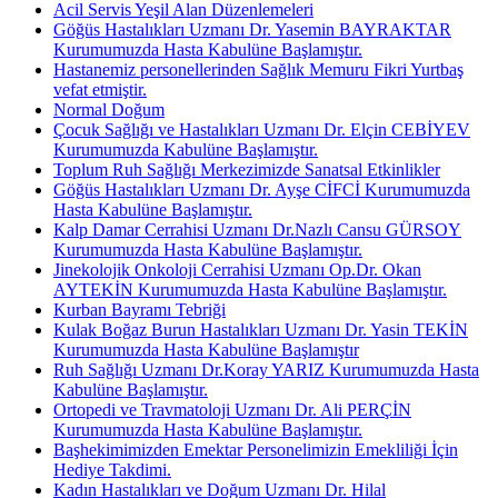
Acil Servis Yeşil Alan Düzenlemeleri
Göğüs Hastalıkları Uzmanı Dr. Yasemin BAYRAKTAR
Kurumumuzda Hasta Kabulüne Başlamıştır.
Hastanemiz personellerinden Sağlık Memuru Fikri Yurtbaş
vefat etmiştir.
Normal Doğum
Çocuk Sağlığı ve Hastalıkları Uzmanı Dr. Elçin CEBİYEV
Kurumumuzda Kabulüne Başlamıştır.
Toplum Ruh Sağlığı Merkezimizde Sanatsal Etkinlikler
Göğüs Hastalıkları Uzmanı Dr. Ayşe CİFCİ Kurumumuzda
Hasta Kabulüne Başlamıştır.
Kalp Damar Cerrahisi Uzmanı Dr.Nazlı Cansu GÜRSOY
Kurumumuzda Hasta Kabulüne Başlamıştır.
Jinekolojik Onkoloji Cerrahisi Uzmanı Op.Dr. Okan
AYTEKİN Kurumumuzda Hasta Kabulüne Başlamıştır.
Kurban Bayramı Tebriği
Kulak Boğaz Burun Hastalıkları Uzmanı Dr. Yasin TEKİN
Kurumumuzda Hasta Kabulüne Başlamıştır
Ruh Sağlığı Uzmanı Dr.Koray YARIZ Kurumumuzda Hasta
Kabulüne Başlamıştır.
Ortopedi ve Travmatoloji Uzmanı Dr. Ali PERÇİN
Kurumumuzda Hasta Kabulüne Başlamıştır.
Başhekimimizden Emektar Personelimizin Emekliliği İçin
Hediye Takdimi.
Kadın Hastalıkları ve Doğum Uzmanı Dr. Hilal