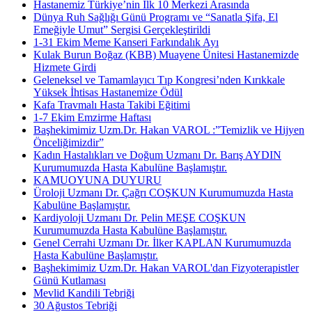
Hastanemiz Türkiye’nin İlk 10 Merkezi Arasında
Dünya Ruh Sağlığı Günü Programı ve “Sanatla Şifa, El
Emeğiyle Umut” Sergisi Gerçekleştirildi
1-31 Ekim Meme Kanseri Farkındalık Ayı
Kulak Burun Boğaz (KBB) Muayene Ünitesi Hastanemizde
Hizmete Girdi
Geleneksel ve Tamamlayıcı Tıp Kongresi’nden Kırıkkale
Yüksek İhtisas Hastanemize Ödül
Kafa Travmalı Hasta Takibi Eğitimi
1-7 Ekim Emzirme Haftası
Başhekimimiz Uzm.Dr. Hakan VAROL :”Temizlik ve Hijyen
Önceliğimizdir”
Kadın Hastalıkları ve Doğum Uzmanı Dr. Barış AYDIN
Kurumumuzda Hasta Kabulüne Başlamıştır.
KAMUOYUNA DUYURU
Üroloji Uzmanı Dr. Çağrı COŞKUN Kurumumuzda Hasta
Kabulüne Başlamıştır.
Kardiyoloji Uzmanı Dr. Pelin MEŞE COŞKUN
Kurumumuzda Hasta Kabulüne Başlamıştır.
Genel Cerrahi Uzmanı Dr. İlker KAPLAN Kurumumuzda
Hasta Kabulüne Başlamıştır.
Başhekimimiz Uzm.Dr. Hakan VAROL'dan Fizyoterapistler
Günü Kutlaması
Mevlid Kandili Tebriği
30 Ağustos Tebriği