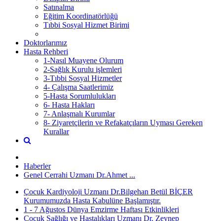
Satınalma
Eğitim Koordinatörlüğü
Tıbbi Sosyal Hizmet Birimi
Doktorlarımız
Hasta Rehberi
1-Nasıl Muayene Olurum
2-Sağlık Kurulu işlemleri
3-Tıbbi Sosyal Hizmetler
4- Çalışma Saatlerimiz
5-Hasta Sorumlulukları
6- Hasta Hakları
7- Anlaşmalı Kurumlar
8- Ziyaretçilerin ve Refakatçıların Uyması Gereken
Kurallar
Haberler
Genel Cerrahi Uzmanı Dr.Ahmet ...
Çocuk Kardiyoloji Uzmanı Dr.Bilgehan Betül BİÇER
Kurumumuzda Hasta Kabulüne Başlamıştır.
1 - 7 Ağustos Dünya Emzirme Haftası Etkinlikleri
Çocuk Sağlığı ve Hastalıkları Uzmanı Dr. Zeynep