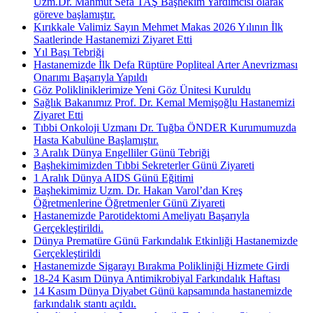
Uzm.Dr. Mahmut Sefa TAŞ Başhekim Yardımcısı olarak
göreve başlamıştır.
Kırıkkale Valimiz Sayın Mehmet Makas 2026 Yılının İlk
Saatlerinde Hastanemizi Ziyaret Etti
Yıl Başı Tebriği
Hastanemizde İlk Defa Rüptüre Popliteal Arter Anevrizması
Onarımı Başarıyla Yapıldı
Göz Polikliniklerimize Yeni Göz Ünitesi Kuruldu
Sağlık Bakanımız Prof. Dr. Kemal Memişoğlu Hastanemizi
Ziyaret Etti
Tıbbi Onkoloji Uzmanı Dr. Tuğba ÖNDER Kurumumuzda
Hasta Kabulüne Başlamıştır.
3 Aralık Dünya Engelliler Günü Tebriği
Başhekimimizden Tıbbi Sekreterler Günü Ziyareti
1 Aralık Dünya AIDS Günü Eğitimi
Başhekimimiz Uzm. Dr. Hakan Varol’dan Kreş
Öğretmenlerine Öğretmenler Günü Ziyareti
Hastanemizde Parotidektomi Ameliyatı Başarıyla
Gerçekleştirildi.
Dünya Prematüre Günü Farkındalık Etkinliği Hastanemizde
Gerçekleştirildi
Hastanemizde Sigarayı Bırakma Polikliniği Hizmete Girdi
18-24 Kasım Dünya Antimikrobiyal Farkındalık Haftası
14 Kasım Dünya Diyabet Günü kapsamında hastanemizde
farkındalık stantı açıldı.