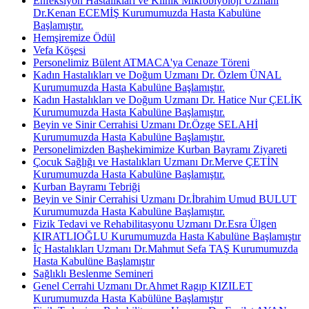
Enfeksiyon Hastalıkları ve Klinik Mikrobiyoloji Uzmanı
Dr.Kenan ECEMİŞ Kurumumuzda Hasta Kabulüne
Başlamıştır.
Hemşiremize Ödül
Vefa Köşesi
Personelimiz Bülent ATMACA'ya Cenaze Töreni
Kadın Hastalıkları ve Doğum Uzmanı Dr. Özlem ÜNAL
Kurumumuzda Hasta Kabulüne Başlamıştır.
Kadın Hastalıkları ve Doğum Uzmanı Dr. Hatice Nur ÇELİK
Kurumumuzda Hasta Kabulüne Başlamıştır.
Beyin ve Sinir Cerrahisi Uzmanı Dr.Özge SELAHİ
Kurumumuzda Hasta Kabulüne Başlamıştır.
Personelimizden Başhekimimize Kurban Bayramı Ziyareti
Çocuk Sağlığı ve Hastalıkları Uzmanı Dr.Merve ÇETİN
Kurumumuzda Hasta Kabulüne Başlamıştır.
Kurban Bayramı Tebriği
Beyin ve Sinir Cerrahisi Uzmanı Dr.İbrahim Umud BULUT
Kurumumuzda Hasta Kabulüne Başlamıştır.
Fizik Tedavi ve Rehabilitasyonu Uzmanı Dr.Esra Ülgen
KIRATLIOĞLU Kurumumuzda Hasta Kabulüne Başlamıştır
İç Hastalıkları Uzmanı Dr.Mahmut Sefa TAŞ Kurumumuzda
Hasta Kabulüne Başlamıştır
Sağlıklı Beslenme Semineri
Genel Cerrahi Uzmanı Dr.Ahmet Ragıp KIZILET
Kurumumuzda Hasta Kabülüne Başlamıştır