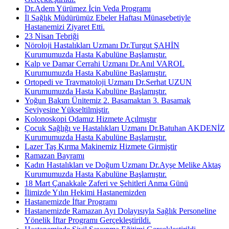
Dr.Adem Yürümez İçin Veda Programı
İl Sağlık Müdürümüz Ebeler Haftası Münasebetiyle
Hastanemizi Ziyaret Etti.
23 Nisan Tebriği
Nöroloji Hastalıkları Uzmanı Dr.Turgut ŞAHİN
Kurumumuzda Hasta Kabulüne Başlamıştır.
Kalp ve Damar Cerrahi Uzmanı Dr.Anıl VAROL
Kurumumuzda Hasta Kabulüne Başlamıştır.
Ortopedi ve Travmatoloji Uzmanı Dr.Serhat UZUN
Kurumumuzda Hasta Kabulüne Başlamıştır.
Yoğun Bakım Ünitemiz 2. Basamaktan 3. Basamak
Seviyesine Yükseltilmiştir.
Kolonoskopi Odamız Hizmete Açılmıştır
Çocuk Sağlığı ve Hastalıkları Uzmanı Dr.Batuhan AKDENİZ
Kurumumuzda Hasta Kabulüne Başlamıştır.
Lazer Taş Kırma Makinemiz Hizmete Girmiştir
Ramazan Bayramı
Kadın Hastalıkları ve Doğum Uzmanı Dr.Ayşe Melike Aktaş
Kurumumuzda Hasta Kabulüne Başlamıştır.
18 Mart Çanakkale Zaferi ve Şehitleri Anma Günü
İlimizde Yılın Hekimi Hastanemizden
Hastanemizde İftar Programı
Hastanemizde Ramazan Ayı Dolayısıyla Sağlık Personeline
Yönelik İftar Programı Gerçekleştirildi.