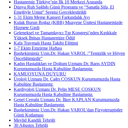
Hastanemiz Türkiye’nin İlk 10 Merkezi Arasında
Dünya Ruh Sağlığı Günü Programı ve “Sanatla Şifa, El
Emeğiyle Umut” Sergisi Gerçekleştirildi
1-31 Ekim Meme Kanseri Farkındalık Ayı
Kulak Burun Boğaz (KBB) Muayene Ünitesi Hastanemizde
Hizmete Girdi
Geleneksel ve Tamamlayıcı Tıp Kongresi’nden Kırıkkale
Yüksek İhtisas Hastanemize Ödül
Kafa Travmalı Hasta Takibi Eğitimi
1-7 Ekim Emzirme Haftası
Başhekimimiz Uzm.Dr. Hakan VAROL :”Temizlik ve Hijyen
Önceliğimizdir”
Kadın Hastalıkları ve Doğum Uzmanı Dr. Barış AYDIN
Kurumumuzda Hasta Kabulüne Başlamıştır.
KAMUOYUNA DUYURU
Üroloji Uzmanı Dr. Çağrı COŞKUN Kurumumuzda Hasta
Kabulüne Başlamıştır.
Kardiyoloji Uzmanı Dr. Pelin MEŞE COŞKUN
Kurumumuzda Hasta Kabulüne Başlamıştır.
Genel Cerrahi Uzmanı Dr. İlker KAPLAN Kurumumuzda
Hasta Kabulüne Başlamıştır.
Başhekimimiz Uzm.Dr. Hakan VAROL'dan Fizyoterapistler
Günü Kutlaması
Mevlid Kandili Tebriği
30 Ağustos Tebriği