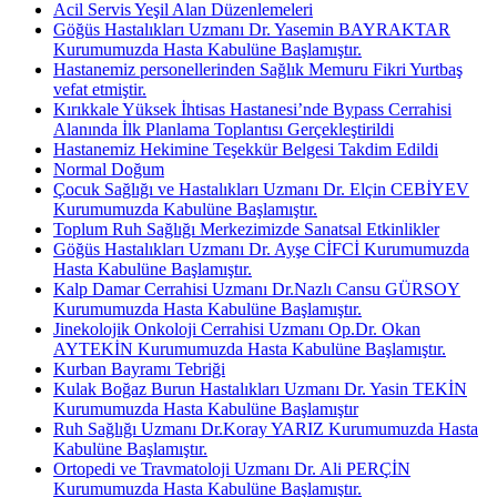
Acil Servis Yeşil Alan Düzenlemeleri
Göğüs Hastalıkları Uzmanı Dr. Yasemin BAYRAKTAR
Kurumumuzda Hasta Kabulüne Başlamıştır.
Hastanemiz personellerinden Sağlık Memuru Fikri Yurtbaş
vefat etmiştir.
Kırıkkale Yüksek İhtisas Hastanesi’nde Bypass Cerrahisi
Alanında İlk Planlama Toplantısı Gerçekleştirildi
Hastanemiz Hekimine Teşekkür Belgesi Takdim Edildi
Normal Doğum
Çocuk Sağlığı ve Hastalıkları Uzmanı Dr. Elçin CEBİYEV
Kurumumuzda Kabulüne Başlamıştır.
Toplum Ruh Sağlığı Merkezimizde Sanatsal Etkinlikler
Göğüs Hastalıkları Uzmanı Dr. Ayşe CİFCİ Kurumumuzda
Hasta Kabulüne Başlamıştır.
Kalp Damar Cerrahisi Uzmanı Dr.Nazlı Cansu GÜRSOY
Kurumumuzda Hasta Kabulüne Başlamıştır.
Jinekolojik Onkoloji Cerrahisi Uzmanı Op.Dr. Okan
AYTEKİN Kurumumuzda Hasta Kabulüne Başlamıştır.
Kurban Bayramı Tebriği
Kulak Boğaz Burun Hastalıkları Uzmanı Dr. Yasin TEKİN
Kurumumuzda Hasta Kabulüne Başlamıştır
Ruh Sağlığı Uzmanı Dr.Koray YARIZ Kurumumuzda Hasta
Kabulüne Başlamıştır.
Ortopedi ve Travmatoloji Uzmanı Dr. Ali PERÇİN
Kurumumuzda Hasta Kabulüne Başlamıştır.