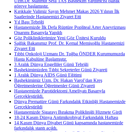
Uzm.Dr. Mahmut Sefa TAŞ Başhekim Yardımcısı olarak
göreve başlamıştır.
Kırıkkale Valimiz Sayın Mehmet Makas 2026 Yılının İlk
Saatlerinde Hastanemizi Ziyaret Etti
Yıl Başı Tebriği
Hastanemizde İlk Defa Rüptüre Popliteal Arter Anevrizması
Onarımı Başarıyla Yapıldı
Göz Polikliniklerimize Yeni Göz Ünitesi Kuruldu
Sağlık Bakanımız Prof. Dr. Kemal Memişoğlu Hastanemizi
Ziyaret Etti
Tıbbi Onkoloji Uzmanı Dr. Tuğba ÖNDER Kurumumuzda
Hasta Kabulüne Başlamıştır.
3 Aralık Dünya Engelliler Günü Tebriği
Başhekimimizden Tıbbi Sekreterler Günü Ziyareti
1 Aralık Dünya AIDS Günü Eğitimi
Başhekimimiz Uzm. Dr. Hakan Varol’dan Kreş
Öğretmenlerine Öğretmenler Günü Ziyareti
Hastanemizde Parotidektomi Ameliyatı Başarıyla
Gerçekleştirildi.
Dünya Prematüre Günü Farkındalık Etkinliği Hastanemizde
Gerçekleştirildi
Hastanemizde Sigarayı Bırakma Polikliniği Hizmete Girdi
18-24 Kasım Dünya Antimikrobiyal Farkındalık Haftası
14 Kasım Dünya Diyabet Günü kapsamında hastanemizde
farkındalık stantı açıldı.