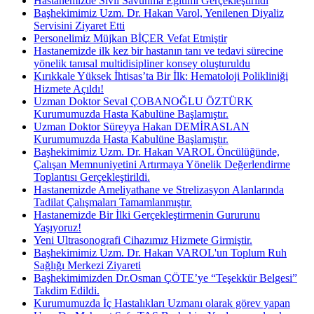
Hastanemizde Sivil Savunma Eğitimi Gerçekleştirildi
Başhekimimiz Uzm. Dr. Hakan Varol, Yenilenen Diyaliz
Servisini Ziyaret Etti
Personelimiz Müjkan BİÇER Vefat Etmiştir
Hastanemizde ilk kez bir hastanın tanı ve tedavi sürecine
yönelik tanısal multidisipliner konsey oluşturuldu
Kırıkkale Yüksek İhtisas’ta Bir İlk: Hematoloji Polikliniği
Hizmete Açıldı!
Uzman Doktor Seval ÇOBANOĞLU ÖZTÜRK
Kurumumuzda Hasta Kabulüne Başlamıştır.
Uzman Doktor Süreyya Hakan DEMİRASLAN
Kurumumuzda Hasta Kabulüne Başlamıştır.
Başhekimimiz Uzm. Dr. Hakan VAROL Öncülüğünde,
Çalışan Memnuniyetini Artırmaya Yönelik Değerlendirme
Toplantısı Gerçekleştirildi.
Hastanemizde Ameliyathane ve Strelizasyon Alanlarında
Tadilat Çalışmaları Tamamlanmıştır.
Hastanemizde Bir İlki Gerçekleştirmenin Gururunu
Yaşıyoruz!
Yeni Ultrasonografi Cihazımız Hizmete Girmiştir.
Başhekimimiz Uzm. Dr. Hakan VAROL'un Toplum Ruh
Sağlığı Merkezi Ziyareti
Başhekimimizden Dr.Osman ÇÖTE’ye “Teşekkür Belgesi”
Takdim Edildi.
Kurumumuzda İç Hastalıkları Uzmanı olarak görev yapan