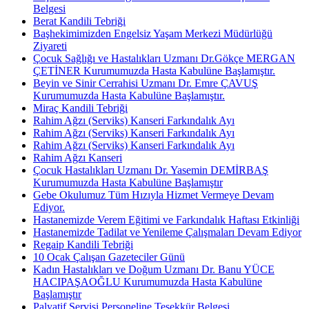
Belgesi
Berat Kandili Tebriği
Başhekimimizden Engelsiz Yaşam Merkezi Müdürlüğü
Ziyareti
Çocuk Sağlığı ve Hastalıkları Uzmanı Dr.Gökçe MERGAN
ÇETİNER Kurumumuzda Hasta Kabulüne Başlamıştır.
Beyin ve Sinir Cerrahisi Uzmanı Dr. Emre ÇAVUŞ
Kurumumuzda Hasta Kabulüne Başlamıştır.
Miraç Kandili Tebriği
Rahim Ağzı (Serviks) Kanseri Farkındalık Ayı
Rahim Ağzı (Serviks) Kanseri Farkındalık Ayı
Rahim Ağzı (Serviks) Kanseri Farkındalık Ayı
Rahim Ağzı Kanseri
Çocuk Hastalıkları Uzmanı Dr. Yasemin DEMİRBAŞ
Kurumumuzda Hasta Kabulüne Başlamıştır
Gebe Okulumuz Tüm Hızıyla Hizmet Vermeye Devam
Ediyor.
Hastanemizde Verem Eğitimi ve Farkındalık Haftası Etkinliği
Hastanemizde Tadilat ve Yenileme Çalışmaları Devam Ediyor
Regaip Kandili Tebriği
10 Ocak Çalışan Gazeteciler Günü
Kadın Hastalıkları ve Doğum Uzmanı Dr. Banu YÜCE
HACIPAŞAOĞLU Kurumumuzda Hasta Kabulüne
Başlamıştır
Palyatif Servisi Personeline Teşekkür Belgesi