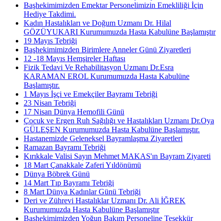
Başhekimimizden Emektar Personelimizin Emekliliği İçin
Hediye Takdimi.
Kadın Hastalıkları ve Doğum Uzmanı Dr. Hilal
GÖZÜYUKARI Kurumumuzda Hasta Kabulüne Başlamıştır
19 Mayıs Tebriği
Başhekimimizden Birimlere Anneler Günü Ziyaretleri
12 -18 Mayıs Hemşireler Haftası
Fizik Tedavi Ve Rehabilitasyon Uzmanı Dr.Esra
KARAMAN EROL Kurumumuzda Hasta Kabulüne
Başlamıştır.
1 Mayıs İşçi ve Emekçiler Bayramı Tebriği
23 Nisan Tebriği
17 Nisan Dünya Hemofili Günü
Çocuk ve Ergen Ruh Sağılığı ve Hastalıkları Uzmanı Dr.Oya
GÜLEŞEN Kurumumuzda Hasta Kabulüne Başlamıştır.
Hastanemizde Geleneksel Bayramlaşma Ziyaretleri
Ramazan Bayramı Tebriği
Kırıkkale Valisi Sayın Mehmet MAKAS'ın Bayram Ziyareti
18 Mart Çanakkale Zaferi Yıldönümü
Dünya Böbrek Günü
14 Mart Tıp Bayramı Tebriği
8 Mart Dünya Kadınlar Günü Tebriği
Deri ve Zührevi Hastalıklar Uzmanı Dr. Ali İĞREK
Kurumumuzda Hasta Kabulüne Başlamıştır
Başhekimimizden Yoğun Bakım Personeline Teşekkür