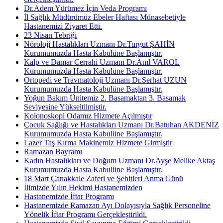
Dr.Adem Yürümez İçin Veda Programı
İl Sağlık Müdürümüz Ebeler Haftası Münasebetiyle
Hastanemizi Ziyaret Etti.
23 Nisan Tebriği
Nöroloji Hastalıkları Uzmanı Dr.Turgut ŞAHİN
Kurumumuzda Hasta Kabulüne Başlamıştır.
Kalp ve Damar Cerrahi Uzmanı Dr.Anıl VAROL
Kurumumuzda Hasta Kabulüne Başlamıştır.
Ortopedi ve Travmatoloji Uzmanı Dr.Serhat UZUN
Kurumumuzda Hasta Kabulüne Başlamıştır.
Yoğun Bakım Ünitemiz 2. Basamaktan 3. Basamak
Seviyesine Yükseltilmiştir.
Kolonoskopi Odamız Hizmete Açılmıştır
Çocuk Sağlığı ve Hastalıkları Uzmanı Dr.Batuhan AKDENİZ
Kurumumuzda Hasta Kabulüne Başlamıştır.
Lazer Taş Kırma Makinemiz Hizmete Girmiştir
Ramazan Bayramı
Kadın Hastalıkları ve Doğum Uzmanı Dr.Ayşe Melike Aktaş
Kurumumuzda Hasta Kabulüne Başlamıştır.
18 Mart Çanakkale Zaferi ve Şehitleri Anma Günü
İlimizde Yılın Hekimi Hastanemizden
Hastanemizde İftar Programı
Hastanemizde Ramazan Ayı Dolayısıyla Sağlık Personeline
Yönelik İftar Programı Gerçekleştirildi.