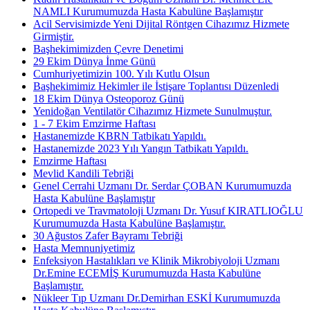
NAMLI Kurumumuzda Hasta Kabulüne Başlamıştır
Acil Servisimizde Yeni Dijital Röntgen Cihazımız Hizmete
Girmiştir.
Başhekimimizden Çevre Denetimi
29 Ekim Dünya İnme Günü
Cumhuriyetimizin 100. Yılı Kutlu Olsun
Başhekimimiz Hekimler ile İstişare Toplantısı Düzenledi
18 Ekim Dünya Osteoporoz Günü
Yenidoğan Ventilatör Cihazımız Hizmete Sunulmuştur.
1 - 7 Ekim Emzirme Haftası
Hastanemizde KBRN Tatbikatı Yapıldı.
Hastanemizde 2023 Yılı Yangın Tatbikatı Yapıldı.
Emzirme Haftası
Mevlid Kandili Tebriği
Genel Cerrahi Uzmanı Dr. Serdar ÇOBAN Kurumumuzda
Hasta Kabulüne Başlamıştır
Ortopedi ve Travmatoloji Uzmanı Dr. Yusuf KIRATLIOĞLU
Kurumumuzda Hasta Kabulüne Başlamıştır.
30 Ağustos Zafer Bayramı Tebriği
Hasta Memnuniyetimiz
Enfeksiyon Hastalıkları ve Klinik Mikrobiyoloji Uzmanı
Dr.Emine ECEMİŞ Kurumumuzda Hasta Kabulüne
Başlamıştır.
Nükleer Tıp Uzmanı Dr.Demirhan ESKİ Kurumumuzda