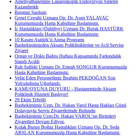
Ameliyathanemize Laparoskopik Endovizyon Sistemi
Kazandırıldı
Başımız Saolsun
Genel Cerrahi Uzmanı Op. Dr. Asım YALAVAÇ
Kurumumuzda Hasta Kabulüne Başlamıştır.
İç Hastalıkları (Dahiliye) Uzmanı Dr. Burak HASTÜRK
Kurumumuzda Hasta Kabulüne Başlamıştır.
10 Kasım Atatürk’ü Anma Programı
Başhekimimizden Akşam Polikliniklerine ve Acil Servise
Ziyaret
Organ ve Doku Bağışı Haftası Kapsamında Farkındalık
Standı Açıldı
Ruh Sağlığı Uzmanı Dr. Emrah SONGUR Kurumumuzda
Hasta Kabulüne Başlamıştır.
Vefat Eden Personelimiz İbrahim PEKDOĞAN Son
Yolculuğuna Uğurlandı.
KAMUOYUNA DUYURU - Hastanemizde Akşam
Poliklinik Hizmeti Başlıyor!
29 Ekim Tebriği
Başhekimimiz Uzm. Dr. Hakan Varol Hasta Hakları Günü
Dolayısıyla Servis Ziyaretlerinde Bulundu
Başhekimimiz Uzm.Dr. Hakan VAROL'un Birimleri
Ziyaretleri Devam Ediyor.
Kulak Burun Boğaz Hastalıkları Uzmanı Op. Dr. Seda
ARSLAN Kurumumuzda Hasta Kabulüne Başlamıştır.