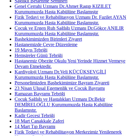
Sağlıklı Beslenme Semineri
Genel Cerrahi Uzmanı Dr.Ahmet Ragıp KIZILET
Kurumumuzda Hasta Kabülüne Başlamıştır
Fizik Tedavi ve Rehabilitasyon Uzmanı Dr. Fazilet AYAN
Kurumumuzda Hasta Kabülüne Başlamıştır.
Çocuk ve Ergen Ruh Sağlığı Uzmanı Dr.Gökçe ANILIR
Kurumumuzda Hasta Kabülüne Başlamıştır.
Başhekimimizden Birimleri Ziyaret
Hastanemizde Çevre Düzenleme
19 Mayıs Tebriği
Hemşireler Günü Tebriği
Hastanemiz Obezite Okulu Yeni Yerinde Hizmet Vermeye
Devam Etmektedir.
Kardiyoloji Uzmanı Dr.Veli KÜÇÜKSEVGİLİ
Kurumumuzda Hasta Kabülüne Başlamıştır.
Personelimizden Başhekimimize Bayram Ziyareti
23 Nisan Ulusal Egemenlik ve Çocuk Bayramı
Ramazan Bayramı Tebriği
Çocuk Sağlığı ve Hastalıkları Uzmanı Dr.Bekir
DEMİRELOĞLU Kurumumuzda Hasta Kabülüne
Başlamıştır.
Kadir Gecesi Tebriği
18 Mart Çanakkale Zaferi
14 Mart Tıp Bayramı
Fizik Tedavi ve Rehabilitasyon Merkezimiz Yenilenerek