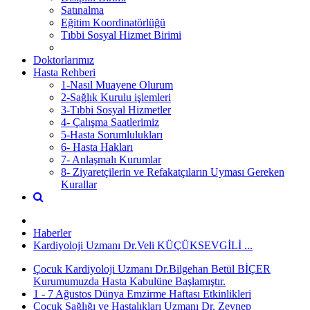
Satınalma
Eğitim Koordinatörlüğü
Tıbbi Sosyal Hizmet Birimi
Doktorlarımız
Hasta Rehberi
1-Nasıl Muayene Olurum
2-Sağlık Kurulu işlemleri
3-Tıbbi Sosyal Hizmetler
4- Çalışma Saatlerimiz
5-Hasta Sorumlulukları
6- Hasta Hakları
7- Anlaşmalı Kurumlar
8- Ziyaretçilerin ve Refakatçıların Uyması Gereken
Kurallar
Haberler
Kardiyoloji Uzmanı Dr.Veli KÜÇÜKSEVGİLİ ...
Çocuk Kardiyoloji Uzmanı Dr.Bilgehan Betül BİÇER
Kurumumuzda Hasta Kabulüne Başlamıştır.
1 - 7 Ağustos Dünya Emzirme Haftası Etkinlikleri
Çocuk Sağlığı ve Hastalıkları Uzmanı Dr. Zeynep