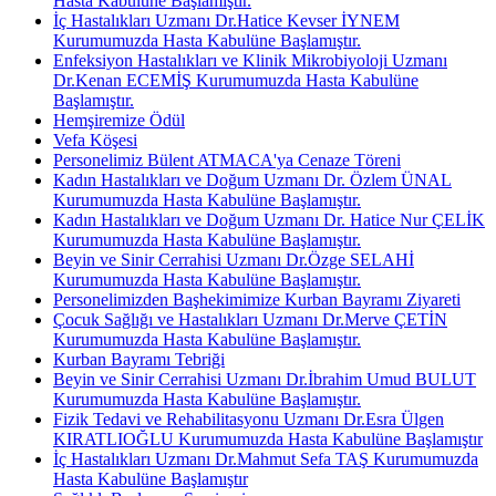
Hasta Kabulüne Başlamıştır.
İç Hastalıkları Uzmanı Dr.Hatice Kevser İYNEM
Kurumumuzda Hasta Kabulüne Başlamıştır.
Enfeksiyon Hastalıkları ve Klinik Mikrobiyoloji Uzmanı
Dr.Kenan ECEMİŞ Kurumumuzda Hasta Kabulüne
Başlamıştır.
Hemşiremize Ödül
Vefa Köşesi
Personelimiz Bülent ATMACA'ya Cenaze Töreni
Kadın Hastalıkları ve Doğum Uzmanı Dr. Özlem ÜNAL
Kurumumuzda Hasta Kabulüne Başlamıştır.
Kadın Hastalıkları ve Doğum Uzmanı Dr. Hatice Nur ÇELİK
Kurumumuzda Hasta Kabulüne Başlamıştır.
Beyin ve Sinir Cerrahisi Uzmanı Dr.Özge SELAHİ
Kurumumuzda Hasta Kabulüne Başlamıştır.
Personelimizden Başhekimimize Kurban Bayramı Ziyareti
Çocuk Sağlığı ve Hastalıkları Uzmanı Dr.Merve ÇETİN
Kurumumuzda Hasta Kabulüne Başlamıştır.
Kurban Bayramı Tebriği
Beyin ve Sinir Cerrahisi Uzmanı Dr.İbrahim Umud BULUT
Kurumumuzda Hasta Kabulüne Başlamıştır.
Fizik Tedavi ve Rehabilitasyonu Uzmanı Dr.Esra Ülgen
KIRATLIOĞLU Kurumumuzda Hasta Kabulüne Başlamıştır
İç Hastalıkları Uzmanı Dr.Mahmut Sefa TAŞ Kurumumuzda
Hasta Kabulüne Başlamıştır