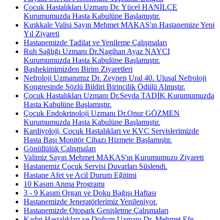
Çocuk Hastalıkları Uzmanı Dr. Yücel HANİLÇE
Kurumumuzda Hasta Kabulüne Başlamıştır.
Kırıkkale Valisi Sayın Mehmet MAKAS'ın Hastanemize Yeni
Yıl Ziyareti
Hastanemizde Tadilat ve Yenileme Çalışmaları
Ruh Sağlığı Uzmanı Dr.Nagihan Ayaz NAYCI
Kurumumuzda Hasta Kabulüne Başlamıştır.
Başhekimimizden Birim Ziyaretleri
Nefroloji Uzmanımız Dr. Zeynep Ural 40. Ulusal Nefroloji
Kongresinde Sözlü Bildiri Birincilik Ödülü Almıştır.
Çocuk Hastalıkları Uzmanı Dr.Sevda TADİK Kurumumuzda
Hasta Kabulüne Başlamıştır.
Çocuk Endokrinoloji Uzmanı Dr.Onur GÖZMEN
Kurumumuzda Hasta Kabulüne Başlamıştır.
Kardiyoloji, Çocuk Hastalıkları ve KVC Servislerimizde
Hasta Başı Monitör Cihazı Hizmete Başlamıştır.
Gönüllülük Çalışmaları
Valimiz Sayın Mehmet MAKAS'ın Kurumumuzu Ziyareti
Hastanemiz Çocuk Servisi Duvarları Süslendi.
Hastane Afet ve Acil Durum Eğitimi
10 Kasım Anma Programı
3 - 9 Kasım Organ ve Doku Bağışı Haftası
Hastanemizde Jeneratörlerimiz Yenileniyor.
Hastanemizde Otopark Genişletme Çalışmaları
Kadın Hastalıkları ve Doğum Uzmanı Dr. Mehmet Efe