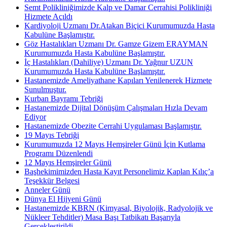
Semt Polikliniğimizde Kalp ve Damar Cerrahisi Polikliniği
Hizmete Açıldı
Kardiyoloji Uzmanı Dr.Atakan Biçici Kurumumuzda Hasta
Kabulüne Başlamıştır.
Göz Hastalıkları Uzmanı Dr. Gamze Gizem ERAYMAN
Kurumumuzda Hasta Kabulüne Başlamıştır.
İç Hastalıkları (Dahiliye) Uzmanı Dr. Yağnur UZUN
Kurumumuzda Hasta Kabulüne Başlamıştır.
Hastanemizde Ameliyathane Kapıları Yenilenerek Hizmete
Sunulmuştur.
Kurban Bayramı Tebriği
Hastanemizde Dijital Dönüşüm Çalışmaları Hızla Devam
Ediyor
Hastanemizde Obezite Cerrahi Uygulaması Başlamıştır.
19 Mayıs Tebriği
Kurumumuzda 12 Mayıs Hemşireler Günü İçin Kutlama
Programı Düzenlendi
12 Mayıs Hemşireler Günü
Başhekimimizden Hasta Kayıt Personelimiz Kaplan Kılıç’a
Teşekkür Belgesi
Anneler Günü
Dünya El Hijyeni Günü
Hastanemizde KBRN (Kimyasal, Biyolojik, Radyolojik ve
Nükleer Tehditler) Masa Başı Tatbikatı Başarıyla
Gerçekleştirildi.