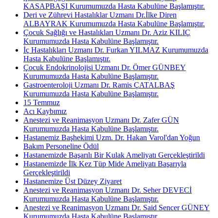
KASAPBAŞI Kurumumuzda Hasta Kabulüne Başlamıştır.
Deri ve Zührevi Hastalıklar Uzmanı Dr.İlke Diren
ALBAYRAK Kurumumuzda Hasta Kabulüne Başlamıştır.
Çocuk Sağlığı ve Hastalıkları Uzmanı Dr. Aziz KILIÇ
Kurumumuzda Hasta Kabulüne Başlamıştır.
İç Hastalıkları Uzmanı Dr. Furkan YILMAZ Kurumumuzda
Hasta Kabulüne Başlamıştır.
Çocuk Endokrinolojisi Uzmanı Dr. Ömer GÜNBEY
Kurumumuzda Hasta Kabulüne Başlamıştır.
Gastroenteroloji Uzmanı Dr. Ramis ÇATALBAŞ
Kurumumuzda Hasta Kabulüne Başlamıştır.
15 Temmuz
Acı Kaybımız
Anestezi ve Reanimasyon Uzmanı Dr. Zafer GÜN
Kurumumuzda Hasta Kabulüne Başlamıştır.
Hastanemiz Başhekimi Uzm. Dr. Hakan Varol'dan Yoğun
Bakım Personeline Ödül
Hastanemizde Başarılı Bir Kulak Ameliyatı Gerçekleştirildi
Hastanemizde İlk Kez Tüp Mide Ameliyatı Başarıyla
Gerçekleştirildi
Hastanemize Üst Düzey Ziyaret
Anestezi ve Reanimasyon Uzmanı Dr. Seher DEVECİ
Kurumumuzda Hasta Kabulüne Başlamıştır.
Anestezi ve Reanimasyon Uzmanı Dr. Said Sencer GÜNEY
Kurumumuzda Hasta Kabulüne Başlamıştır.