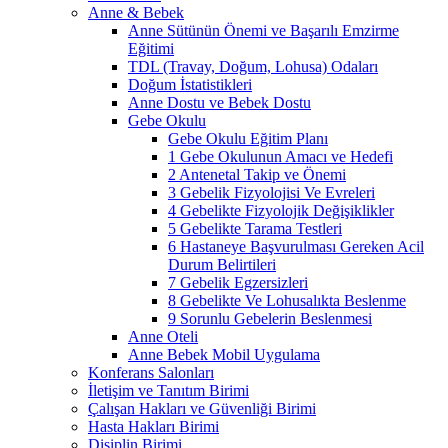
Anne & Bebek
Anne Sütünün Önemi ve Başarılı Emzirme
Eğitimi
TDL (Travay, Doğum, Lohusa) Odaları
Doğum İstatistikleri
Anne Dostu ve Bebek Dostu
Gebe Okulu
Gebe Okulu Eğitim Planı
1 Gebe Okulunun Amacı ve Hedefi
2 Antenetal Takip ve Önemi
3 Gebelik Fizyolojisi Ve Evreleri
4 Gebelikte Fizyolojik Değişiklikler
5 Gebelikte Tarama Testleri
6 Hastaneye Başvurulması Gereken Acil
Durum Belirtileri
7 Gebelik Egzersizleri
8 Gebelikte Ve Lohusalıkta Beslenme
9 Sorunlu Gebelerin Beslenmesi
Anne Oteli
Anne Bebek Mobil Uygulama
Konferans Salonları
İletişim ve Tanıtım Birimi
Çalışan Hakları ve Güvenliği Birimi
Hasta Hakları Birimi
Disiplin Birimi