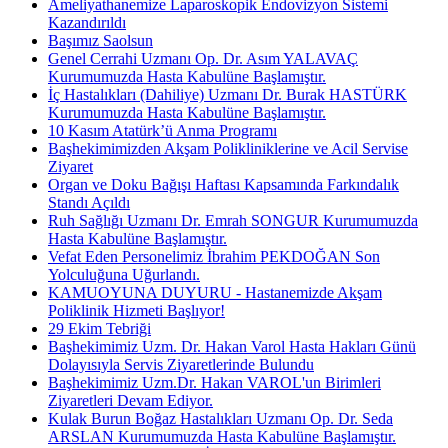
Ameliyathanemize Laparoskopik Endovizyon Sistemi
Kazandırıldı
Başımız Saolsun
Genel Cerrahi Uzmanı Op. Dr. Asım YALAVAÇ
Kurumumuzda Hasta Kabulüne Başlamıştır.
İç Hastalıkları (Dahiliye) Uzmanı Dr. Burak HASTÜRK
Kurumumuzda Hasta Kabulüne Başlamıştır.
10 Kasım Atatürk’ü Anma Programı
Başhekimimizden Akşam Polikliniklerine ve Acil Servise
Ziyaret
Organ ve Doku Bağışı Haftası Kapsamında Farkındalık
Standı Açıldı
Ruh Sağlığı Uzmanı Dr. Emrah SONGUR Kurumumuzda
Hasta Kabulüne Başlamıştır.
Vefat Eden Personelimiz İbrahim PEKDOĞAN Son
Yolculuğuna Uğurlandı.
KAMUOYUNA DUYURU - Hastanemizde Akşam
Poliklinik Hizmeti Başlıyor!
29 Ekim Tebriği
Başhekimimiz Uzm. Dr. Hakan Varol Hasta Hakları Günü
Dolayısıyla Servis Ziyaretlerinde Bulundu
Başhekimimiz Uzm.Dr. Hakan VAROL'un Birimleri
Ziyaretleri Devam Ediyor.
Kulak Burun Boğaz Hastalıkları Uzmanı Op. Dr. Seda
ARSLAN Kurumumuzda Hasta Kabulüne Başlamıştır.