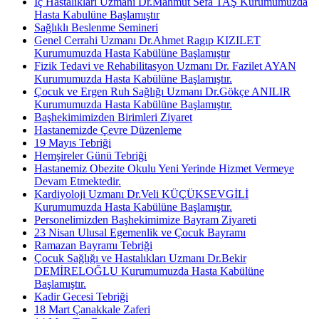
İç Hastalıkları Uzmanı Dr.Mahmut Sefa TAŞ Kurumumuzda
Hasta Kabulüne Başlamıştır
Sağlıklı Beslenme Semineri
Genel Cerrahi Uzmanı Dr.Ahmet Ragıp KIZILET
Kurumumuzda Hasta Kabülüne Başlamıştır
Fizik Tedavi ve Rehabilitasyon Uzmanı Dr. Fazilet AYAN
Kurumumuzda Hasta Kabülüne Başlamıştır.
Çocuk ve Ergen Ruh Sağlığı Uzmanı Dr.Gökçe ANILIR
Kurumumuzda Hasta Kabülüne Başlamıştır.
Başhekimimizden Birimleri Ziyaret
Hastanemizde Çevre Düzenleme
19 Mayıs Tebriği
Hemşireler Günü Tebriği
Hastanemiz Obezite Okulu Yeni Yerinde Hizmet Vermeye
Devam Etmektedir.
Kardiyoloji Uzmanı Dr.Veli KÜÇÜKSEVGİLİ
Kurumumuzda Hasta Kabülüne Başlamıştır.
Personelimizden Başhekimimize Bayram Ziyareti
23 Nisan Ulusal Egemenlik ve Çocuk Bayramı
Ramazan Bayramı Tebriği
Çocuk Sağlığı ve Hastalıkları Uzmanı Dr.Bekir
DEMİRELOĞLU Kurumumuzda Hasta Kabülüne
Başlamıştır.
Kadir Gecesi Tebriği
18 Mart Çanakkale Zaferi