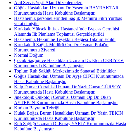
Acil Servis Yeşil Alan Düzenlemeleri
Göğüs Hastalıkları Uzmanı Dr. Yasemin BAYRAKTAR
Kurumumuzda Hasta Kabulüne Başlamıştır.
Hastanemiz personellerinden Sağlık Memuru Fikri Yurtbaş
vefat etmiştir.
Kırıkkale Yüksek İhtisas Hastanesi’nde Bypass Cerrahisi
Alanında İlk Planlama Toplantısı Gerçekleştirildi
Hastanemiz Hekimine Teşekkür Belgesi Takdim Edildi
Kırıkkale İl Sağlık Müdürü Op. Dr. Osman Polat'ın
Kurumumuzu Ziyareti
Normal Doğum
Çocuk Sağlığı ve Hastalıkları Uzmanı Dr. Elçin CEBİYEV
Kurumumuzda Kabulüne Başlamıştır.
Toplum Ruh Sağlığı Merkezimizde Sanatsal Etkinlikler
Göğüs Hastalıkları Uzmanı Dr. Ayşe CİFCİ Kurumumuzda
Hasta Kabulüne Başlamıştır.
Kalp Damar Cerrahisi Uzmanı Dr.Nazlı Cansu GÜRSOY
Kurumumuzda Hasta Kabulüne Başlamıştır.
Jinekolojik Onkoloji Cerrahisi Uzmanı Op.Dr. Okan
AYTEKİN Kurumumuzda Hasta Kabulüne Başlamıştır.
Kurban Bayramı Tebriği
Kulak Boğaz Burun Hastalıkları Uzmanı Dr. Yasin TEKİN
Kurumumuzda Hasta Kabulüne Başlamıştır
Ruh Sağlığı Uzmanı Dr.Koray YARIZ Kurumumuzda Hasta
Kabulüne Başlamıştır.