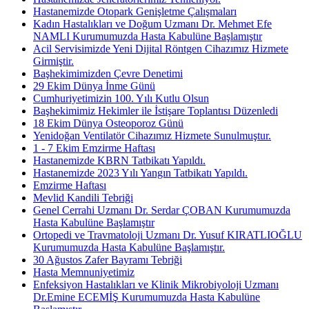
Hastanemizde Otopark Genişletme Çalışmaları
Kadın Hastalıkları ve Doğum Uzmanı Dr. Mehmet Efe
NAMLI Kurumumuzda Hasta Kabulüne Başlamıştır
Acil Servisimizde Yeni Dijital Röntgen Cihazımız Hizmete
Girmiştir.
Başhekimimizden Çevre Denetimi
29 Ekim Dünya İnme Günü
Cumhuriyetimizin 100. Yılı Kutlu Olsun
Başhekimimiz Hekimler ile İstişare Toplantısı Düzenledi
18 Ekim Dünya Osteoporoz Günü
Yenidoğan Ventilatör Cihazımız Hizmete Sunulmuştur.
1 - 7 Ekim Emzirme Haftası
Hastanemizde KBRN Tatbikatı Yapıldı.
Hastanemizde 2023 Yılı Yangın Tatbikatı Yapıldı.
Emzirme Haftası
Mevlid Kandili Tebriği
Genel Cerrahi Uzmanı Dr. Serdar ÇOBAN Kurumumuzda
Hasta Kabulüne Başlamıştır
Ortopedi ve Travmatoloji Uzmanı Dr. Yusuf KIRATLIOĞLU
Kurumumuzda Hasta Kabulüne Başlamıştır.
30 Ağustos Zafer Bayramı Tebriği
Hasta Memnuniyetimiz
Enfeksiyon Hastalıkları ve Klinik Mikrobiyoloji Uzmanı
Dr.Emine ECEMİŞ Kurumumuzda Hasta Kabulüne