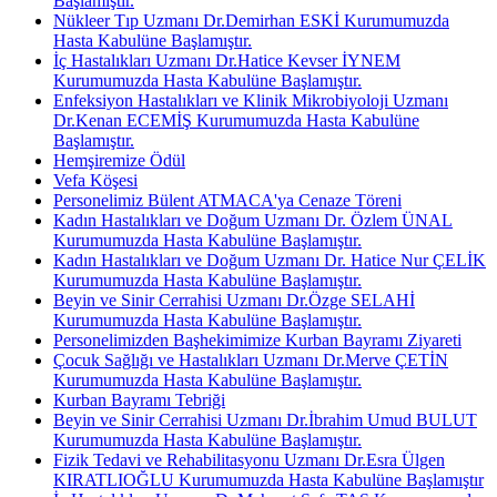
Başlamıştır.
Nükleer Tıp Uzmanı Dr.Demirhan ESKİ Kurumumuzda
Hasta Kabulüne Başlamıştır.
İç Hastalıkları Uzmanı Dr.Hatice Kevser İYNEM
Kurumumuzda Hasta Kabulüne Başlamıştır.
Enfeksiyon Hastalıkları ve Klinik Mikrobiyoloji Uzmanı
Dr.Kenan ECEMİŞ Kurumumuzda Hasta Kabulüne
Başlamıştır.
Hemşiremize Ödül
Vefa Köşesi
Personelimiz Bülent ATMACA'ya Cenaze Töreni
Kadın Hastalıkları ve Doğum Uzmanı Dr. Özlem ÜNAL
Kurumumuzda Hasta Kabulüne Başlamıştır.
Kadın Hastalıkları ve Doğum Uzmanı Dr. Hatice Nur ÇELİK
Kurumumuzda Hasta Kabulüne Başlamıştır.
Beyin ve Sinir Cerrahisi Uzmanı Dr.Özge SELAHİ
Kurumumuzda Hasta Kabulüne Başlamıştır.
Personelimizden Başhekimimize Kurban Bayramı Ziyareti
Çocuk Sağlığı ve Hastalıkları Uzmanı Dr.Merve ÇETİN
Kurumumuzda Hasta Kabulüne Başlamıştır.
Kurban Bayramı Tebriği
Beyin ve Sinir Cerrahisi Uzmanı Dr.İbrahim Umud BULUT
Kurumumuzda Hasta Kabulüne Başlamıştır.
Fizik Tedavi ve Rehabilitasyonu Uzmanı Dr.Esra Ülgen
KIRATLIOĞLU Kurumumuzda Hasta Kabulüne Başlamıştır