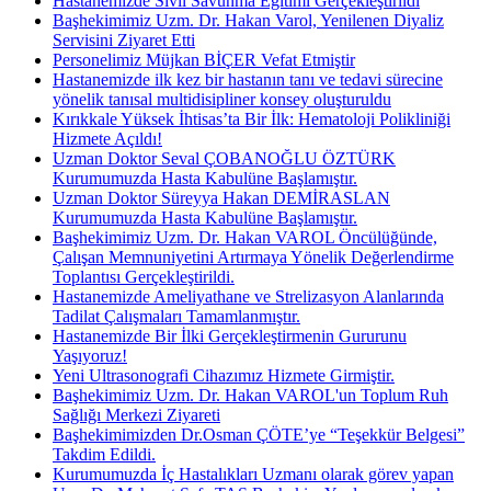
Hastanemizde Sivil Savunma Eğitimi Gerçekleştirildi
Başhekimimiz Uzm. Dr. Hakan Varol, Yenilenen Diyaliz
Servisini Ziyaret Etti
Personelimiz Müjkan BİÇER Vefat Etmiştir
Hastanemizde ilk kez bir hastanın tanı ve tedavi sürecine
yönelik tanısal multidisipliner konsey oluşturuldu
Kırıkkale Yüksek İhtisas’ta Bir İlk: Hematoloji Polikliniği
Hizmete Açıldı!
Uzman Doktor Seval ÇOBANOĞLU ÖZTÜRK
Kurumumuzda Hasta Kabulüne Başlamıştır.
Uzman Doktor Süreyya Hakan DEMİRASLAN
Kurumumuzda Hasta Kabulüne Başlamıştır.
Başhekimimiz Uzm. Dr. Hakan VAROL Öncülüğünde,
Çalışan Memnuniyetini Artırmaya Yönelik Değerlendirme
Toplantısı Gerçekleştirildi.
Hastanemizde Ameliyathane ve Strelizasyon Alanlarında
Tadilat Çalışmaları Tamamlanmıştır.
Hastanemizde Bir İlki Gerçekleştirmenin Gururunu
Yaşıyoruz!
Yeni Ultrasonografi Cihazımız Hizmete Girmiştir.
Başhekimimiz Uzm. Dr. Hakan VAROL'un Toplum Ruh
Sağlığı Merkezi Ziyareti
Başhekimimizden Dr.Osman ÇÖTE’ye “Teşekkür Belgesi”
Takdim Edildi.
Kurumumuzda İç Hastalıkları Uzmanı olarak görev yapan