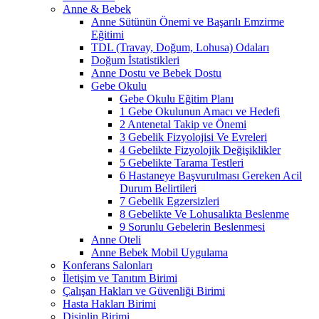
Anne & Bebek
Anne Sütünün Önemi ve Başarılı Emzirme
Eğitimi
TDL (Travay, Doğum, Lohusa) Odaları
Doğum İstatistikleri
Anne Dostu ve Bebek Dostu
Gebe Okulu
Gebe Okulu Eğitim Planı
1 Gebe Okulunun Amacı ve Hedefi
2 Antenetal Takip ve Önemi
3 Gebelik Fizyolojisi Ve Evreleri
4 Gebelikte Fizyolojik Değişiklikler
5 Gebelikte Tarama Testleri
6 Hastaneye Başvurulması Gereken Acil
Durum Belirtileri
7 Gebelik Egzersizleri
8 Gebelikte Ve Lohusalıkta Beslenme
9 Sorunlu Gebelerin Beslenmesi
Anne Oteli
Anne Bebek Mobil Uygulama
Konferans Salonları
İletişim ve Tanıtım Birimi
Çalışan Hakları ve Güvenliği Birimi
Hasta Hakları Birimi
Disiplin Birimi