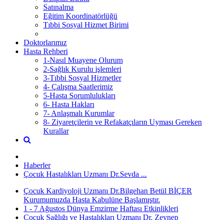
Satınalma
Eğitim Koordinatörlüğü
Tıbbi Sosyal Hizmet Birimi
Doktorlarımız
Hasta Rehberi
1-Nasıl Muayene Olurum
2-Sağlık Kurulu işlemleri
3-Tıbbi Sosyal Hizmetler
4- Çalışma Saatlerimiz
5-Hasta Sorumlulukları
6- Hasta Hakları
7- Anlaşmalı Kurumlar
8- Ziyaretçilerin ve Refakatçıların Uyması Gereken
Kurallar
Haberler
Çocuk Hastalıkları Uzmanı Dr.Sevda ...
Çocuk Kardiyoloji Uzmanı Dr.Bilgehan Betül BİÇER
Kurumumuzda Hasta Kabulüne Başlamıştır.
1 - 7 Ağustos Dünya Emzirme Haftası Etkinlikleri
Çocuk Sağlığı ve Hastalıkları Uzmanı Dr. Zeynep