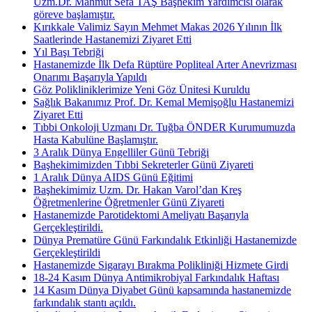
Uzm.Dr. Mahmut Sefa TAŞ Başhekim Yardımcısı olarak
göreve başlamıştır.
Kırıkkale Valimiz Sayın Mehmet Makas 2026 Yılının İlk
Saatlerinde Hastanemizi Ziyaret Etti
Yıl Başı Tebriği
Hastanemizde İlk Defa Rüptüre Popliteal Arter Anevrizması
Onarımı Başarıyla Yapıldı
Göz Polikliniklerimize Yeni Göz Ünitesi Kuruldu
Sağlık Bakanımız Prof. Dr. Kemal Memişoğlu Hastanemizi
Ziyaret Etti
Tıbbi Onkoloji Uzmanı Dr. Tuğba ÖNDER Kurumumuzda
Hasta Kabulüne Başlamıştır.
3 Aralık Dünya Engelliler Günü Tebriği
Başhekimimizden Tıbbi Sekreterler Günü Ziyareti
1 Aralık Dünya AIDS Günü Eğitimi
Başhekimimiz Uzm. Dr. Hakan Varol’dan Kreş
Öğretmenlerine Öğretmenler Günü Ziyareti
Hastanemizde Parotidektomi Ameliyatı Başarıyla
Gerçekleştirildi.
Dünya Prematüre Günü Farkındalık Etkinliği Hastanemizde
Gerçekleştirildi
Hastanemizde Sigarayı Bırakma Polikliniği Hizmete Girdi
18-24 Kasım Dünya Antimikrobiyal Farkındalık Haftası
14 Kasım Dünya Diyabet Günü kapsamında hastanemizde
farkındalık stantı açıldı.