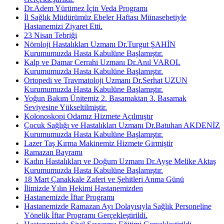
Dr.Adem Yürümez İçin Veda Programı
İl Sağlık Müdürümüz Ebeler Haftası Münasebetiyle
Hastanemizi Ziyaret Etti.
23 Nisan Tebriği
Nöroloji Hastalıkları Uzmanı Dr.Turgut ŞAHİN
Kurumumuzda Hasta Kabulüne Başlamıştır.
Kalp ve Damar Cerrahi Uzmanı Dr.Anıl VAROL
Kurumumuzda Hasta Kabulüne Başlamıştır.
Ortopedi ve Travmatoloji Uzmanı Dr.Serhat UZUN
Kurumumuzda Hasta Kabulüne Başlamıştır.
Yoğun Bakım Ünitemiz 2. Basamaktan 3. Basamak
Seviyesine Yükseltilmiştir.
Kolonoskopi Odamız Hizmete Açılmıştır
Çocuk Sağlığı ve Hastalıkları Uzmanı Dr.Batuhan AKDENİZ
Kurumumuzda Hasta Kabulüne Başlamıştır.
Lazer Taş Kırma Makinemiz Hizmete Girmiştir
Ramazan Bayramı
Kadın Hastalıkları ve Doğum Uzmanı Dr.Ayşe Melike Aktaş
Kurumumuzda Hasta Kabulüne Başlamıştır.
18 Mart Çanakkale Zaferi ve Şehitleri Anma Günü
İlimizde Yılın Hekimi Hastanemizden
Hastanemizde İftar Programı
Hastanemizde Ramazan Ayı Dolayısıyla Sağlık Personeline
Yönelik İftar Programı Gerçekleştirildi.