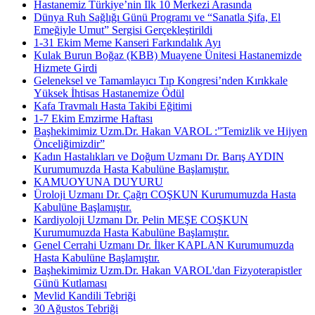
Hastanemiz Türkiye’nin İlk 10 Merkezi Arasında
Dünya Ruh Sağlığı Günü Programı ve “Sanatla Şifa, El
Emeğiyle Umut” Sergisi Gerçekleştirildi
1-31 Ekim Meme Kanseri Farkındalık Ayı
Kulak Burun Boğaz (KBB) Muayene Ünitesi Hastanemizde
Hizmete Girdi
Geleneksel ve Tamamlayıcı Tıp Kongresi’nden Kırıkkale
Yüksek İhtisas Hastanemize Ödül
Kafa Travmalı Hasta Takibi Eğitimi
1-7 Ekim Emzirme Haftası
Başhekimimiz Uzm.Dr. Hakan VAROL :”Temizlik ve Hijyen
Önceliğimizdir”
Kadın Hastalıkları ve Doğum Uzmanı Dr. Barış AYDIN
Kurumumuzda Hasta Kabulüne Başlamıştır.
KAMUOYUNA DUYURU
Üroloji Uzmanı Dr. Çağrı COŞKUN Kurumumuzda Hasta
Kabulüne Başlamıştır.
Kardiyoloji Uzmanı Dr. Pelin MEŞE COŞKUN
Kurumumuzda Hasta Kabulüne Başlamıştır.
Genel Cerrahi Uzmanı Dr. İlker KAPLAN Kurumumuzda
Hasta Kabulüne Başlamıştır.
Başhekimimiz Uzm.Dr. Hakan VAROL'dan Fizyoterapistler
Günü Kutlaması
Mevlid Kandili Tebriği
30 Ağustos Tebriği