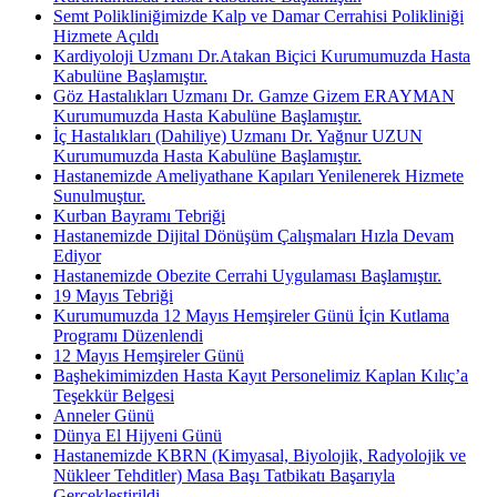
Semt Polikliniğimizde Kalp ve Damar Cerrahisi Polikliniği
Hizmete Açıldı
Kardiyoloji Uzmanı Dr.Atakan Biçici Kurumumuzda Hasta
Kabulüne Başlamıştır.
Göz Hastalıkları Uzmanı Dr. Gamze Gizem ERAYMAN
Kurumumuzda Hasta Kabulüne Başlamıştır.
İç Hastalıkları (Dahiliye) Uzmanı Dr. Yağnur UZUN
Kurumumuzda Hasta Kabulüne Başlamıştır.
Hastanemizde Ameliyathane Kapıları Yenilenerek Hizmete
Sunulmuştur.
Kurban Bayramı Tebriği
Hastanemizde Dijital Dönüşüm Çalışmaları Hızla Devam
Ediyor
Hastanemizde Obezite Cerrahi Uygulaması Başlamıştır.
19 Mayıs Tebriği
Kurumumuzda 12 Mayıs Hemşireler Günü İçin Kutlama
Programı Düzenlendi
12 Mayıs Hemşireler Günü
Başhekimimizden Hasta Kayıt Personelimiz Kaplan Kılıç’a
Teşekkür Belgesi
Anneler Günü
Dünya El Hijyeni Günü
Hastanemizde KBRN (Kimyasal, Biyolojik, Radyolojik ve
Nükleer Tehditler) Masa Başı Tatbikatı Başarıyla
Gerçekleştirildi.