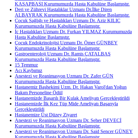
KASAPBAŞI Kurumumuzda Hasta Kabulüne Başlamıştır.
Deri ve Zührevi Hastalıklar Uzmanı Dr.İlke Diren
ALBAYRAK Kurumumuzda Hasta Kabulüne Başlamıştır.
Çocuk Sağlığı ve Hastalıkları Uzmanı Dr. Aziz KILIÇ
Kurumumuzda Hasta Kabulüne Başlamıştır.
İç Hastalıkları Uzmanı Dr. Furkan YILMAZ Kurumumuzda
Hasta Kabulüne Başlamıştır.
Çocuk Endokrinolojisi Uzmanı Dr. Ömer GÜNBEY
Kurumumuzda Hasta Kabulüne Başlamıştır.
Gastroenteroloji Uzmanı Dr. Ramis ÇATALBAŞ
Kurumumuzda Hasta Kabulüne Başlamıştır.
15 Temmuz
Acı Kaybımız
Anestezi ve Reanimasyon Uzmanı Dr. Zafer GÜN
Kurumumuzda Hasta Kabulüne Başlamıştır.
Hastanemiz Başhekimi Uzm. Dr. Hakan Varol'dan Yoğun
Bakım Personeline Ödül
Hastanemizde Başarılı Bir Kulak Ameliyatı Gerçekleştirildi
Hastanemizde İlk Kez Tüp Mide Ameliyatı Başarıyla
Gerçekleştirildi
Hastanemize Üst Düzey Ziyaret
Anestezi ve Reanimasyon Uzmanı Dr. Seher DEVECİ
Kurumumuzda Hasta Kabulüne Başlamıştır.
Anestezi ve Reanimasyon Uzmanı Dr. Said Sencer GÜNEY
Kurumumuzda Hasta Kabulüne Başlamıştır.