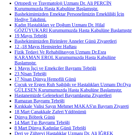
Ortopedi ve Travmatoloji Uzmanı Dr. Ali PERÇİN
Kurumumuzda Hasta Kabulüne Başlamıştır.
Başhekimimizden Emektar Personelimizin Emekliliği İçin
Hediye Takdimi.
Kadın Hastalıkları ve Doğum Uzmanı Dr. Hilal
GÖZÜYUKARI Kurumumuzda Hasta Kabulüne Başlamıştır
19 Mayıs Tebriği
Başhekimimizden Birimlere Anneler Günü Ziyaretleri
12 -18 Mayıs Hemşireler Haftası
Fizik Tedavi Ve Rehabilitasyon Uzmanı Dr.Esra
KARAMAN EROL Kurumumuzda Hasta Kabulüne
Başlamıştır.
1 Mayıs İşçi ve Emekçiler Bayramı Tebriği
23 Nisan Tebriği
17 Nisan Dünya Hemofili Günü
Çocuk ve Ergen Ruh Sağılığı ve Hastalıkları Uzmanı Dr.Oya
GÜLEŞEN Kurumumuzda Hasta Kabulüne Başlamıştır.
Hastanemizde Geleneksel Bayramlaşma Ziyaretleri
Ramazan Bayramı Tebriği
Kırıkkale Valisi Sayın Mehmet MAKAS'ın Bayram Ziyareti
18 Mart Çanakkale Zaferi Yıldönümü
Dünya Böbrek Günü
14 Mart Tıp Bayramı Tebriği
8 Mart Dünya Kadınlar Günü Tebriği
Deri ve Zührevi Hastalıklar Uzmanı Dr. Ali İĞREK