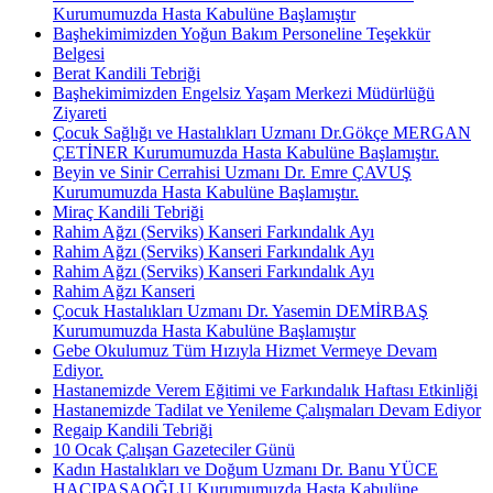
Kurumumuzda Hasta Kabulüne Başlamıştır
Başhekimimizden Yoğun Bakım Personeline Teşekkür
Belgesi
Berat Kandili Tebriği
Başhekimimizden Engelsiz Yaşam Merkezi Müdürlüğü
Ziyareti
Çocuk Sağlığı ve Hastalıkları Uzmanı Dr.Gökçe MERGAN
ÇETİNER Kurumumuzda Hasta Kabulüne Başlamıştır.
Beyin ve Sinir Cerrahisi Uzmanı Dr. Emre ÇAVUŞ
Kurumumuzda Hasta Kabulüne Başlamıştır.
Miraç Kandili Tebriği
Rahim Ağzı (Serviks) Kanseri Farkındalık Ayı
Rahim Ağzı (Serviks) Kanseri Farkındalık Ayı
Rahim Ağzı (Serviks) Kanseri Farkındalık Ayı
Rahim Ağzı Kanseri
Çocuk Hastalıkları Uzmanı Dr. Yasemin DEMİRBAŞ
Kurumumuzda Hasta Kabulüne Başlamıştır
Gebe Okulumuz Tüm Hızıyla Hizmet Vermeye Devam
Ediyor.
Hastanemizde Verem Eğitimi ve Farkındalık Haftası Etkinliği
Hastanemizde Tadilat ve Yenileme Çalışmaları Devam Ediyor
Regaip Kandili Tebriği
10 Ocak Çalışan Gazeteciler Günü
Kadın Hastalıkları ve Doğum Uzmanı Dr. Banu YÜCE
HACIPAŞAOĞLU Kurumumuzda Hasta Kabulüne