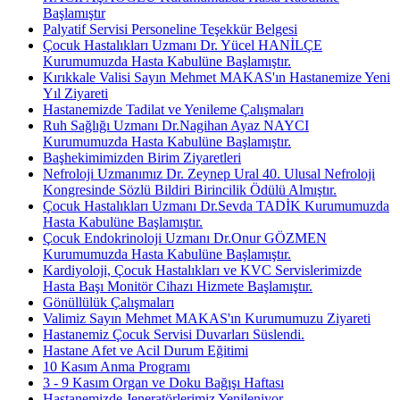
Başlamıştır
Palyatif Servisi Personeline Teşekkür Belgesi
Çocuk Hastalıkları Uzmanı Dr. Yücel HANİLÇE
Kurumumuzda Hasta Kabulüne Başlamıştır.
Kırıkkale Valisi Sayın Mehmet MAKAS'ın Hastanemize Yeni
Yıl Ziyareti
Hastanemizde Tadilat ve Yenileme Çalışmaları
Ruh Sağlığı Uzmanı Dr.Nagihan Ayaz NAYCI
Kurumumuzda Hasta Kabulüne Başlamıştır.
Başhekimimizden Birim Ziyaretleri
Nefroloji Uzmanımız Dr. Zeynep Ural 40. Ulusal Nefroloji
Kongresinde Sözlü Bildiri Birincilik Ödülü Almıştır.
Çocuk Hastalıkları Uzmanı Dr.Sevda TADİK Kurumumuzda
Hasta Kabulüne Başlamıştır.
Çocuk Endokrinoloji Uzmanı Dr.Onur GÖZMEN
Kurumumuzda Hasta Kabulüne Başlamıştır.
Kardiyoloji, Çocuk Hastalıkları ve KVC Servislerimizde
Hasta Başı Monitör Cihazı Hizmete Başlamıştır.
Gönüllülük Çalışmaları
Valimiz Sayın Mehmet MAKAS'ın Kurumumuzu Ziyareti
Hastanemiz Çocuk Servisi Duvarları Süslendi.
Hastane Afet ve Acil Durum Eğitimi
10 Kasım Anma Programı
3 - 9 Kasım Organ ve Doku Bağışı Haftası
Hastanemizde Jeneratörlerimiz Yenileniyor.