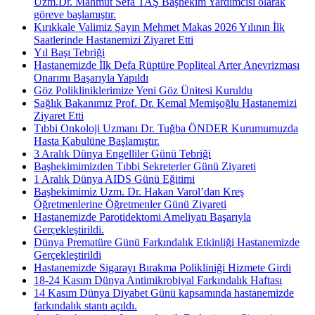
Uzm.Dr. Mahmut Sefa TAŞ Başhekim Yardımcısı olarak
göreve başlamıştır.
Kırıkkale Valimiz Sayın Mehmet Makas 2026 Yılının İlk
Saatlerinde Hastanemizi Ziyaret Etti
Yıl Başı Tebriği
Hastanemizde İlk Defa Rüptüre Popliteal Arter Anevrizması
Onarımı Başarıyla Yapıldı
Göz Polikliniklerimize Yeni Göz Ünitesi Kuruldu
Sağlık Bakanımız Prof. Dr. Kemal Memişoğlu Hastanemizi
Ziyaret Etti
Tıbbi Onkoloji Uzmanı Dr. Tuğba ÖNDER Kurumumuzda
Hasta Kabulüne Başlamıştır.
3 Aralık Dünya Engelliler Günü Tebriği
Başhekimimizden Tıbbi Sekreterler Günü Ziyareti
1 Aralık Dünya AIDS Günü Eğitimi
Başhekimimiz Uzm. Dr. Hakan Varol’dan Kreş
Öğretmenlerine Öğretmenler Günü Ziyareti
Hastanemizde Parotidektomi Ameliyatı Başarıyla
Gerçekleştirildi.
Dünya Prematüre Günü Farkındalık Etkinliği Hastanemizde
Gerçekleştirildi
Hastanemizde Sigarayı Bırakma Polikliniği Hizmete Girdi
18-24 Kasım Dünya Antimikrobiyal Farkındalık Haftası
14 Kasım Dünya Diyabet Günü kapsamında hastanemizde
farkındalık stantı açıldı.