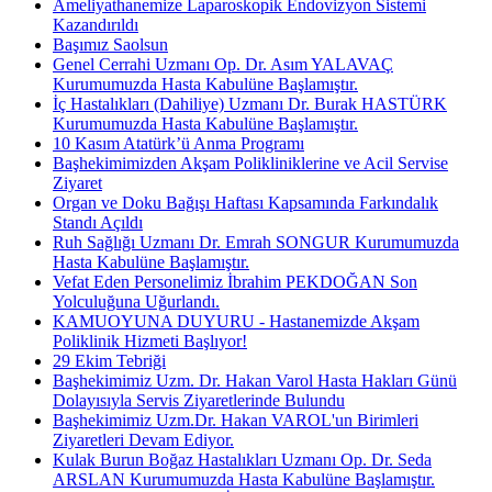
Ameliyathanemize Laparoskopik Endovizyon Sistemi
Kazandırıldı
Başımız Saolsun
Genel Cerrahi Uzmanı Op. Dr. Asım YALAVAÇ
Kurumumuzda Hasta Kabulüne Başlamıştır.
İç Hastalıkları (Dahiliye) Uzmanı Dr. Burak HASTÜRK
Kurumumuzda Hasta Kabulüne Başlamıştır.
10 Kasım Atatürk’ü Anma Programı
Başhekimimizden Akşam Polikliniklerine ve Acil Servise
Ziyaret
Organ ve Doku Bağışı Haftası Kapsamında Farkındalık
Standı Açıldı
Ruh Sağlığı Uzmanı Dr. Emrah SONGUR Kurumumuzda
Hasta Kabulüne Başlamıştır.
Vefat Eden Personelimiz İbrahim PEKDOĞAN Son
Yolculuğuna Uğurlandı.
KAMUOYUNA DUYURU - Hastanemizde Akşam
Poliklinik Hizmeti Başlıyor!
29 Ekim Tebriği
Başhekimimiz Uzm. Dr. Hakan Varol Hasta Hakları Günü
Dolayısıyla Servis Ziyaretlerinde Bulundu
Başhekimimiz Uzm.Dr. Hakan VAROL'un Birimleri
Ziyaretleri Devam Ediyor.
Kulak Burun Boğaz Hastalıkları Uzmanı Op. Dr. Seda
ARSLAN Kurumumuzda Hasta Kabulüne Başlamıştır.