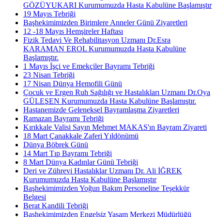
GÖZÜYUKARI Kurumumuzda Hasta Kabulüne Başlamıştır
19 Mayıs Tebriği
Başhekimimizden Birimlere Anneler Günü Ziyaretleri
12 -18 Mayıs Hemşireler Haftası
Fizik Tedavi Ve Rehabilitasyon Uzmanı Dr.Esra
KARAMAN EROL Kurumumuzda Hasta Kabulüne
Başlamıştır.
1 Mayıs İşçi ve Emekçiler Bayramı Tebriği
23 Nisan Tebriği
17 Nisan Dünya Hemofili Günü
Çocuk ve Ergen Ruh Sağılığı ve Hastalıkları Uzmanı Dr.Oya
GÜLEŞEN Kurumumuzda Hasta Kabulüne Başlamıştır.
Hastanemizde Geleneksel Bayramlaşma Ziyaretleri
Ramazan Bayramı Tebriği
Kırıkkale Valisi Sayın Mehmet MAKAS'ın Bayram Ziyareti
18 Mart Çanakkale Zaferi Yıldönümü
Dünya Böbrek Günü
14 Mart Tıp Bayramı Tebriği
8 Mart Dünya Kadınlar Günü Tebriği
Deri ve Zührevi Hastalıklar Uzmanı Dr. Ali İĞREK
Kurumumuzda Hasta Kabulüne Başlamıştır
Başhekimimizden Yoğun Bakım Personeline Teşekkür
Belgesi
Berat Kandili Tebriği
Başhekimimizden Engelsiz Yaşam Merkezi Müdürlüğü