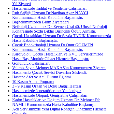
Yıl Ziyareti
Hastanemizde Tadilat ve Yenileme Çalışmaları
Ruh Sağlığı Uzmanı Dr.Nagihan Ayaz NAYCI
Kurumumuzda Hasta Kabulüne Başlamıştır.
Başhekimimizden Birim Ziyaretleri
Nefroloji Uzmanımız Dr. Zeynep Ural 40. Ulusal Nefroloji
Kongresinde Sözlü Bildiri Birincilik Ödülü Almıştır.
Çocuk Hastalıkları Uzmanı Dr.Sevda TADİK Kurumumuzda
Hasta Kabulüne Başlamıştır.
Çocuk Endokrinoloji Uzmanı Dr.Onur GÖZMEN
Kurumumuzda Hasta Kabulüne Başlamıştır.
Kardiyoloji, Çocuk Hastalıkları ve KVC Servislerimizde
Hasta Başı Monitör Cihazı Hizmete Başlamıştır.
Gönüllülük Çalışmaları
Valimiz Sayın Mehmet MAKAS'ın Kurumumuzu Ziyareti
Hastanemiz Çocuk Servisi Duvarları Süslendi.
Hastane Afet ve Acil Durum Eğitimi
10 Kasım Anma Programı
3 - 9 Kasım Organ ve Doku Bağışı Haftası
Hastanemizde Jeneratörlerimiz Yenileniyor.
Hastanemizde Otopark Genişletme Çalışmaları
Kadın Hastalıkları ve Doğum Uzmanı Dr. Mehmet Efe
NAMLI Kurumumuzda Hasta Kabulüne Başlamıştır
Acil Servisimizde Yeni Dijital Röntgen Cihazımız Hizmete
Girmiştir.