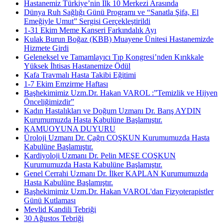
Hastanemiz Türkiye’nin İlk 10 Merkezi Arasında
Dünya Ruh Sağlığı Günü Programı ve “Sanatla Şifa, El
Emeğiyle Umut” Sergisi Gerçekleştirildi
1-31 Ekim Meme Kanseri Farkındalık Ayı
Kulak Burun Boğaz (KBB) Muayene Ünitesi Hastanemizde
Hizmete Girdi
Geleneksel ve Tamamlayıcı Tıp Kongresi’nden Kırıkkale
Yüksek İhtisas Hastanemize Ödül
Kafa Travmalı Hasta Takibi Eğitimi
1-7 Ekim Emzirme Haftası
Başhekimimiz Uzm.Dr. Hakan VAROL :”Temizlik ve Hijyen
Önceliğimizdir”
Kadın Hastalıkları ve Doğum Uzmanı Dr. Barış AYDIN
Kurumumuzda Hasta Kabulüne Başlamıştır.
KAMUOYUNA DUYURU
Üroloji Uzmanı Dr. Çağrı COŞKUN Kurumumuzda Hasta
Kabulüne Başlamıştır.
Kardiyoloji Uzmanı Dr. Pelin MEŞE COŞKUN
Kurumumuzda Hasta Kabulüne Başlamıştır.
Genel Cerrahi Uzmanı Dr. İlker KAPLAN Kurumumuzda
Hasta Kabulüne Başlamıştır.
Başhekimimiz Uzm.Dr. Hakan VAROL'dan Fizyoterapistler
Günü Kutlaması
Mevlid Kandili Tebriği
30 Ağustos Tebriği