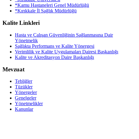
*Kamu Hastaneleri Genel Müdürlüğü
*Kırıkkale İl Sağlık Müdürlüğü
Kalite Linkleri
Hasta ve Çalışan Güvenliğinin Sağlanmasına Dair
Yönetmelik
Sağlıkta Performans ve Kalite Yönergesi
Verimlilik ve Kalite Uygulamaları Dairesi Başkanlığı
Kalite ve Akreditasyon Daire Başkanlığı
Mevzuat
Tebliğler
Tüzükler
Yönergeler
Genelgeler
Yönetmelikler
Kanunlar