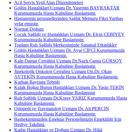
Acil Servis Yeşil Alan Düzenlemeleri
Göğüs Hastalıkları Uzmanı Dr. Yasemin BAYRAKTAR
Kurumumuzda Hasta Kabulüne Başlamıştır.
Hastanemiz personellerinden Sağlık Memuru Fikri Yurtbaş
vefat etmiştir.
Normal Doğum
Çocuk Sağlığı ve Hastalıkları Uzmanı Dr. Elçin CEBİYEV
Kurumumuzda Kabulüne Başlamıştır.
Toplum Ruh Sağlığı Merkezimizde Sanatsal Etkinlikler
Göğüs Hastalıkları Uzmanı Dr. Ayşe CİFCİ Kurumumuzda
Hasta Kabulüne Başlamıştır.
Kalp Damar Cerrahisi Uzmanı Dr.Nazlı Cansu GÜRSOY
Kurumumuzda Hasta Kabulüne Başlamıştır.
Jinekolojik Onkoloji Cerrahisi Uzmanı Op.Dr. Okan
AYTEKİN Kurumumuzda Hasta Kabulüne Başlamıştır.
Kurban Bayramı Tebriği
Kulak Boğaz Burun Hastalıkları Uzmanı Dr. Yasin TEKİN
Kurumumuzda Hasta Kabulüne Başlamıştır
Ruh Sağlığı Uzmanı Dr.Koray YARIZ Kurumumuzda Hasta
Kabulüne Başlamıştır.
Ortopedi ve Travmatoloji Uzmanı Dr. Ali PERÇİN
Kurumumuzda Hasta Kabulüne Başlamıştır.
Başhekimimizden Emektar Personelimizin Emekliliği İçin
Hediye Takdimi.
Kadın Hastalıkları ve Doğum Uzmanı Dr. Hilal