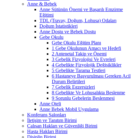
Anne & Bebek
Anne Sütünün Önemi ve Başarılı Emzirme
Eğitimi
TDL (Travay, Doğum, Lohusa) Odaları
Doğum İstatistikleri
Anne Dostu ve Bebek Dostu
Gebe Okulu
Gebe Okulu Eğitim Planı
1 Gebe Okulunun Amacı ve Hedefi
2 Antenetal Takip ve Önemi
3 Gebelik Fizyolojisi Ve Evreleri
4 Gebelikte Fizyolojik Değişiklikler
5 Gebelikte Tarama Testleri
6 Hastaneye Başvurulması Gereken Acil
Durum Belirtileri
7 Gebelik Egzersizleri
8 Gebelikte Ve Lohusalıkta Beslenme
9 Sorunlu Gebelerin Beslenmesi
Anne Oteli
Anne Bebek Mobil Uygulama
Konferans Salonları
İletişim ve Tanıtım Birimi
Çalışan Hakları ve Güvenliği Birimi
Hasta Hakları Birimi
Disiplin Birimi