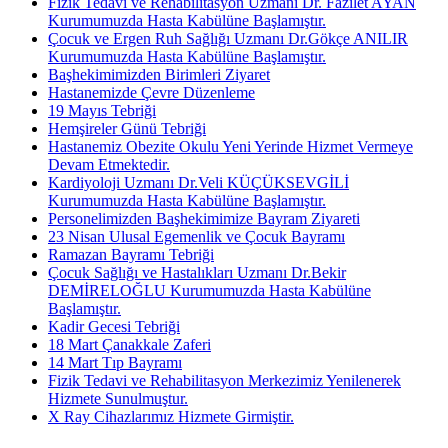
Fizik Tedavi ve Rehabilitasyon Uzmanı Dr. Fazilet AYAN
Kurumumuzda Hasta Kabülüne Başlamıştır.
Çocuk ve Ergen Ruh Sağlığı Uzmanı Dr.Gökçe ANILIR
Kurumumuzda Hasta Kabülüne Başlamıştır.
Başhekimimizden Birimleri Ziyaret
Hastanemizde Çevre Düzenleme
19 Mayıs Tebriği
Hemşireler Günü Tebriği
Hastanemiz Obezite Okulu Yeni Yerinde Hizmet Vermeye
Devam Etmektedir.
Kardiyoloji Uzmanı Dr.Veli KÜÇÜKSEVGİLİ
Kurumumuzda Hasta Kabülüne Başlamıştır.
Personelimizden Başhekimimize Bayram Ziyareti
23 Nisan Ulusal Egemenlik ve Çocuk Bayramı
Ramazan Bayramı Tebriği
Çocuk Sağlığı ve Hastalıkları Uzmanı Dr.Bekir
DEMİRELOĞLU Kurumumuzda Hasta Kabülüne
Başlamıştır.
Kadir Gecesi Tebriği
18 Mart Çanakkale Zaferi
14 Mart Tıp Bayramı
Fizik Tedavi ve Rehabilitasyon Merkezimiz Yenilenerek
Hizmete Sunulmuştur.
X Ray Cihazlarımız Hizmete Girmiştir.