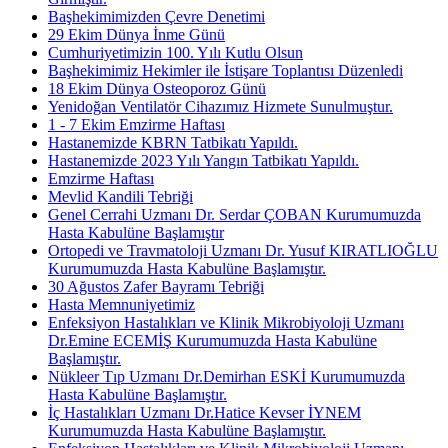
Başhekimimizden Çevre Denetimi
29 Ekim Dünya İnme Günü
Cumhuriyetimizin 100. Yılı Kutlu Olsun
Başhekimimiz Hekimler ile İstişare Toplantısı Düzenledi
18 Ekim Dünya Osteoporoz Günü
Yenidoğan Ventilatör Cihazımız Hizmete Sunulmuştur.
1 - 7 Ekim Emzirme Haftası
Hastanemizde KBRN Tatbikatı Yapıldı.
Hastanemizde 2023 Yılı Yangın Tatbikatı Yapıldı.
Emzirme Haftası
Mevlid Kandili Tebriği
Genel Cerrahi Uzmanı Dr. Serdar ÇOBAN Kurumumuzda
Hasta Kabulüne Başlamıştır
Ortopedi ve Travmatoloji Uzmanı Dr. Yusuf KIRATLIOĞLU
Kurumumuzda Hasta Kabulüne Başlamıştır.
30 Ağustos Zafer Bayramı Tebriği
Hasta Memnuniyetimiz
Enfeksiyon Hastalıkları ve Klinik Mikrobiyoloji Uzmanı
Dr.Emine ECEMİŞ Kurumumuzda Hasta Kabulüne
Başlamıştır.
Nükleer Tıp Uzmanı Dr.Demirhan ESKİ Kurumumuzda
Hasta Kabulüne Başlamıştır.
İç Hastalıkları Uzmanı Dr.Hatice Kevser İYNEM
Kurumumuzda Hasta Kabulüne Başlamıştır.