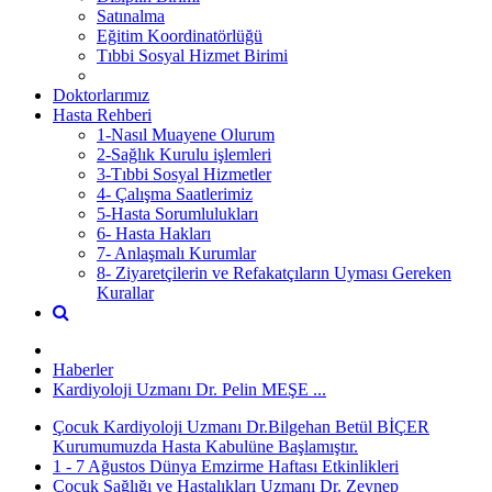
Satınalma
Eğitim Koordinatörlüğü
Tıbbi Sosyal Hizmet Birimi
Doktorlarımız
Hasta Rehberi
1-Nasıl Muayene Olurum
2-Sağlık Kurulu işlemleri
3-Tıbbi Sosyal Hizmetler
4- Çalışma Saatlerimiz
5-Hasta Sorumlulukları
6- Hasta Hakları
7- Anlaşmalı Kurumlar
8- Ziyaretçilerin ve Refakatçıların Uyması Gereken
Kurallar
Haberler
Kardiyoloji Uzmanı Dr. Pelin MEŞE ...
Çocuk Kardiyoloji Uzmanı Dr.Bilgehan Betül BİÇER
Kurumumuzda Hasta Kabulüne Başlamıştır.
1 - 7 Ağustos Dünya Emzirme Haftası Etkinlikleri
Çocuk Sağlığı ve Hastalıkları Uzmanı Dr. Zeynep