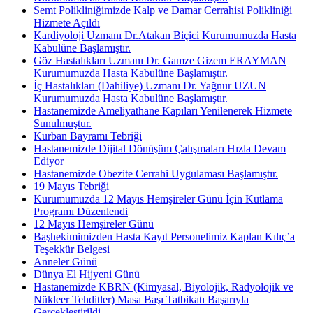
Semt Polikliniğimizde Kalp ve Damar Cerrahisi Polikliniği
Hizmete Açıldı
Kardiyoloji Uzmanı Dr.Atakan Biçici Kurumumuzda Hasta
Kabulüne Başlamıştır.
Göz Hastalıkları Uzmanı Dr. Gamze Gizem ERAYMAN
Kurumumuzda Hasta Kabulüne Başlamıştır.
İç Hastalıkları (Dahiliye) Uzmanı Dr. Yağnur UZUN
Kurumumuzda Hasta Kabulüne Başlamıştır.
Hastanemizde Ameliyathane Kapıları Yenilenerek Hizmete
Sunulmuştur.
Kurban Bayramı Tebriği
Hastanemizde Dijital Dönüşüm Çalışmaları Hızla Devam
Ediyor
Hastanemizde Obezite Cerrahi Uygulaması Başlamıştır.
19 Mayıs Tebriği
Kurumumuzda 12 Mayıs Hemşireler Günü İçin Kutlama
Programı Düzenlendi
12 Mayıs Hemşireler Günü
Başhekimimizden Hasta Kayıt Personelimiz Kaplan Kılıç’a
Teşekkür Belgesi
Anneler Günü
Dünya El Hijyeni Günü
Hastanemizde KBRN (Kimyasal, Biyolojik, Radyolojik ve
Nükleer Tehditler) Masa Başı Tatbikatı Başarıyla
Gerçekleştirildi.