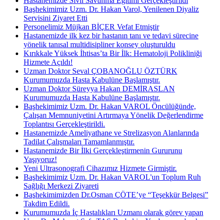
Hastanemizde Sivil Savunma Eğitimi Gerçekleştirildi
Başhekimimiz Uzm. Dr. Hakan Varol, Yenilenen Diyaliz
Servisini Ziyaret Etti
Personelimiz Müjkan BİÇER Vefat Etmiştir
Hastanemizde ilk kez bir hastanın tanı ve tedavi sürecine
yönelik tanısal multidisipliner konsey oluşturuldu
Kırıkkale Yüksek İhtisas’ta Bir İlk: Hematoloji Polikliniği
Hizmete Açıldı!
Uzman Doktor Seval ÇOBANOĞLU ÖZTÜRK
Kurumumuzda Hasta Kabulüne Başlamıştır.
Uzman Doktor Süreyya Hakan DEMİRASLAN
Kurumumuzda Hasta Kabulüne Başlamıştır.
Başhekimimiz Uzm. Dr. Hakan VAROL Öncülüğünde,
Çalışan Memnuniyetini Artırmaya Yönelik Değerlendirme
Toplantısı Gerçekleştirildi.
Hastanemizde Ameliyathane ve Strelizasyon Alanlarında
Tadilat Çalışmaları Tamamlanmıştır.
Hastanemizde Bir İlki Gerçekleştirmenin Gururunu
Yaşıyoruz!
Yeni Ultrasonografi Cihazımız Hizmete Girmiştir.
Başhekimimiz Uzm. Dr. Hakan VAROL'un Toplum Ruh
Sağlığı Merkezi Ziyareti
Başhekimimizden Dr.Osman ÇÖTE’ye “Teşekkür Belgesi”
Takdim Edildi.
Kurumumuzda İç Hastalıkları Uzmanı olarak görev yapan