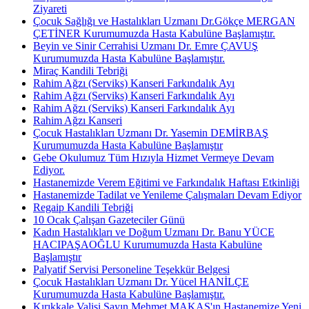
Ziyareti
Çocuk Sağlığı ve Hastalıkları Uzmanı Dr.Gökçe MERGAN
ÇETİNER Kurumumuzda Hasta Kabulüne Başlamıştır.
Beyin ve Sinir Cerrahisi Uzmanı Dr. Emre ÇAVUŞ
Kurumumuzda Hasta Kabulüne Başlamıştır.
Miraç Kandili Tebriği
Rahim Ağzı (Serviks) Kanseri Farkındalık Ayı
Rahim Ağzı (Serviks) Kanseri Farkındalık Ayı
Rahim Ağzı (Serviks) Kanseri Farkındalık Ayı
Rahim Ağzı Kanseri
Çocuk Hastalıkları Uzmanı Dr. Yasemin DEMİRBAŞ
Kurumumuzda Hasta Kabulüne Başlamıştır
Gebe Okulumuz Tüm Hızıyla Hizmet Vermeye Devam
Ediyor.
Hastanemizde Verem Eğitimi ve Farkındalık Haftası Etkinliği
Hastanemizde Tadilat ve Yenileme Çalışmaları Devam Ediyor
Regaip Kandili Tebriği
10 Ocak Çalışan Gazeteciler Günü
Kadın Hastalıkları ve Doğum Uzmanı Dr. Banu YÜCE
HACIPAŞAOĞLU Kurumumuzda Hasta Kabulüne
Başlamıştır
Palyatif Servisi Personeline Teşekkür Belgesi
Çocuk Hastalıkları Uzmanı Dr. Yücel HANİLÇE
Kurumumuzda Hasta Kabulüne Başlamıştır.
Kırıkkale Valisi Sayın Mehmet MAKAS'ın Hastanemize Yeni