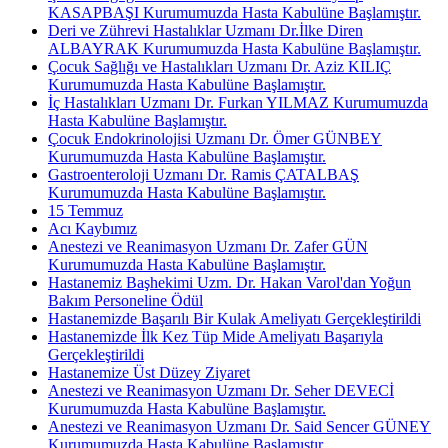
KASAPBAŞI Kurumumuzda Hasta Kabulüne Başlamıştır.
Deri ve Zührevi Hastalıklar Uzmanı Dr.İlke Diren
ALBAYRAK Kurumumuzda Hasta Kabulüne Başlamıştır.
Çocuk Sağlığı ve Hastalıkları Uzmanı Dr. Aziz KILIÇ
Kurumumuzda Hasta Kabulüne Başlamıştır.
İç Hastalıkları Uzmanı Dr. Furkan YILMAZ Kurumumuzda
Hasta Kabulüne Başlamıştır.
Çocuk Endokrinolojisi Uzmanı Dr. Ömer GÜNBEY
Kurumumuzda Hasta Kabulüne Başlamıştır.
Gastroenteroloji Uzmanı Dr. Ramis ÇATALBAŞ
Kurumumuzda Hasta Kabulüne Başlamıştır.
15 Temmuz
Acı Kaybımız
Anestezi ve Reanimasyon Uzmanı Dr. Zafer GÜN
Kurumumuzda Hasta Kabulüne Başlamıştır.
Hastanemiz Başhekimi Uzm. Dr. Hakan Varol'dan Yoğun
Bakım Personeline Ödül
Hastanemizde Başarılı Bir Kulak Ameliyatı Gerçekleştirildi
Hastanemizde İlk Kez Tüp Mide Ameliyatı Başarıyla
Gerçekleştirildi
Hastanemize Üst Düzey Ziyaret
Anestezi ve Reanimasyon Uzmanı Dr. Seher DEVECİ
Kurumumuzda Hasta Kabulüne Başlamıştır.
Anestezi ve Reanimasyon Uzmanı Dr. Said Sencer GÜNEY
Kurumumuzda Hasta Kabulüne Başlamıştır.