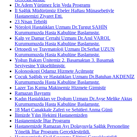
Dr.Adem Yürümez İçin Veda Programı
İl Sağlık Müdürümüz Ebeler Haftası Münasebetiyle
Hastanemizi Ziyaret Etti.
23 Nisan Tebriği
Nöroloji Hastalıkları Uzmanı Dr.Turgut ŞAHİN
Kurumumuzda Hasta Kabulüne Başlamıştır.
Kalp ve Damar Cerrahi Uzmanı Dr.Anıl VAROL
Kurumumuzda Hasta Kabulüne Başlamıştır.
Ortopedi ve Travmatoloji Uzmanı Dr.Serhat UZUN
Kurumumuzda Hasta Kabulüne Başlamıştır.
Yoğun Bakım Ünitemiz 2. Basamaktan 3. Basamak
Seviyesine Yükseltilmiştir.
Kolonoskopi Odamız Hizmete Açılmıştır
Çocuk Sağlığı ve Hastalıkları Uzmanı Dr.Batuhan AKDENİZ
Kurumumuzda Hasta Kabulüne Başlamıştır.
Lazer Taş Kırma Makinemiz Hizmete Girmiştir
Ramazan Bayramı
Kadın Hastalıkları ve Doğum Uzmanı Dr.Ayşe Melike Aktaş
Kurumumuzda Hasta Kabulüne Başlamıştır.
18 Mart Çanakkale Zaferi ve Şehitleri Anma Günü
İlimizde Yılın Hekimi Hastanemizden
Hastanemizde İftar Programı
Hastanemizde Ramazan Ayı Dolayısıyla Sağlık Personeline
Yönelik İftar Programı Gerçekleştirildi.